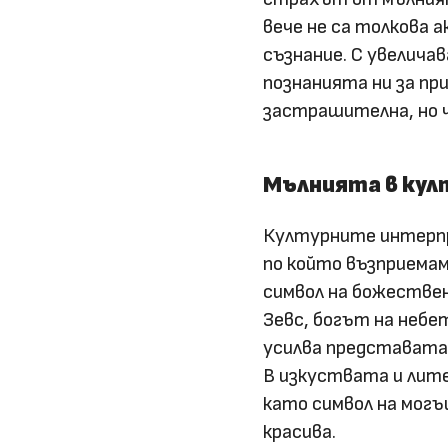
вече не са толкова
съзнание. С увелича
познанията ни за пр
застрашителна, но 
Мълнията в ку
Културните интерпр
по който възприемам
символ на божествен
Зевс, богът на небет
усилва представата
В изкуствата и лит
като символ на могъ
красива.