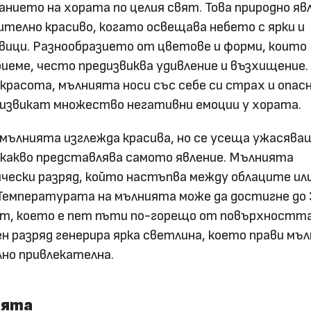
анието на хората по целия свят. Това природно яв
ително красиво, когато освещава небето с ярки и
вици. Разнообразието от цветове и форми, които
иеме, често предизвиква удивление и възхищение.
красота, мълнията носи със себе си страх и опас
дизвикат множество негативни емоции у хората.
 мълнията изглежда красива, но се усеща ужасяващ
 какво представлява самото явление. Мълнията
чески разряд, който настъпва между облаците ил
Температурата на мълнията може да достигне до 
йт, което е пет пъти по-горещо от повърхността
н разряд генерира ярка светлина, което прави мъ
но привлекателна.
ията