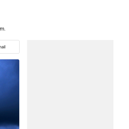
т.
ail