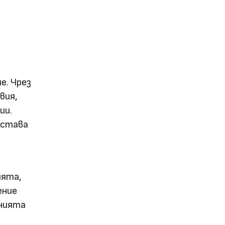
е. Чрез
вия,
ии.
остава
.
ията,
ение
лнията