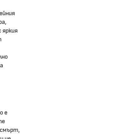
ейния
ра,
с яркия
т
лно
за
о е
те
 смърт,
и че