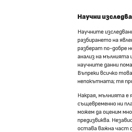
Научни изследв
Научните изследван
разбирането на явле
разберат по-добре н
анализ на мълнията 
научните данни пома
Въпреки всичко това
непокътната; тя про
Накрая, мълнията е 
същевременно ни пла
можем да оценим мно
предизвиква. Незави
остава важна част о