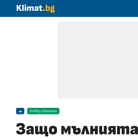
☁
Отвъд облаците
Защо мълнията 