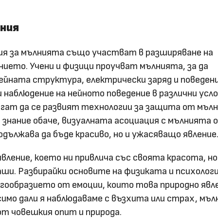
ания
ия за мълнията също участват в разширяване на
нието. Учени и физици проучват мълнията, за да
ейната структура, електрически заряд и поведени
и наблюдение на нейното поведение в различни усло
гат да се развият технологии за защита от мълн
 знание обаче, визуалната асоциация с мълнията 
дължава да бъде красиво, но и ужасяващо явление
явление, което ни привлича със своята красота, но
ши. Разбирайки основите на физиката и психолог
гообразието от емоции, които това природно явл
симо дали я наблюдаваме с възхита или страх, мъ
т човешкия опит и природа.