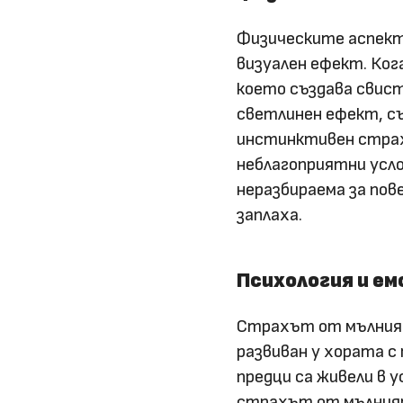
Физическите аспект
визуален ефект. Ког
което създава свист
светлинен ефект, с
инстинктивен страх
неблагоприятни усло
неразбираема за пов
заплаха.
Психология и ем
Страхът от мълния 
развиван у хората с
предци са живели в 
страхът от мълнията