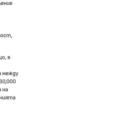
ление
ност,
о, е
и между
30,000
 на
лнията