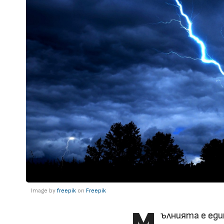
Image by
freepik
on
Freepik
М
ълнията е ед