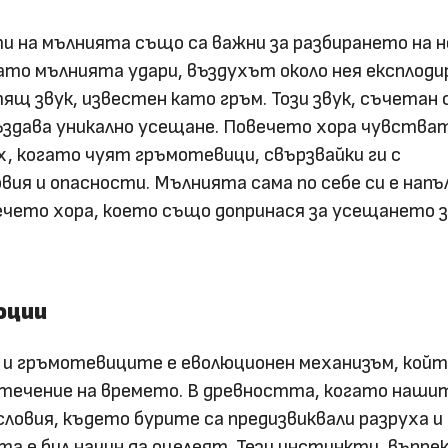
и на мълнията също са важни за разбирането на н
ато мълнията удари, въздухът около нея експлоди
ящ звук, известен като гръм. Този звук, съчетан 
ъздава уникално усещане. Повечето хора чувства
, когато чуят гръмотевици, свързвайки ги с
вия и опасности. Мълнията сама по себе си е напъ
ечето хора, което също допринася за усещането 
оции
и гръмотевиците е еволюционен механизъм, койт
 течение на времето. В древността, когато наши
условия, където бурите са предизвиквали разруха и
 е бил начин да оцелеят. Тези инстинкти, въпрек