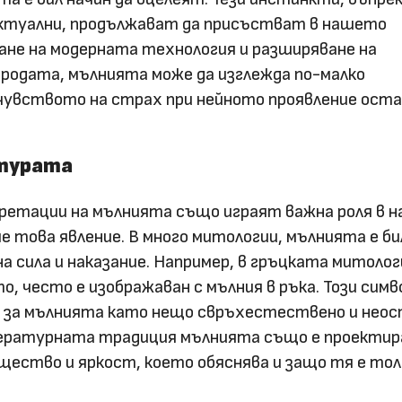
 актуални, продължават да присъстват в нашето
ване на модерната технология и разширяване на
иродата, мълнията може да изглежда по-малко
чувството на страх при нейното проявление оста
лтурата
етации на мълнията също играят важна роля в н
е това явление. В много митологии, мълнията е би
а сила и наказание. Например, в гръцката митолог
о, често е изображаван с мълния в ръка. Този сим
 за мълнията като нещо свръхестествено и неос
ературната традиция мълнията също е проектир
щество и яркост, което обяснява и защо тя е тол