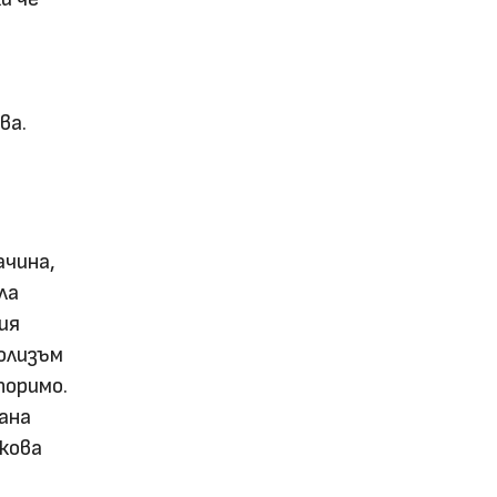
ва.
ачина,
ла
ия
волизъм
поримо.
ана
кова