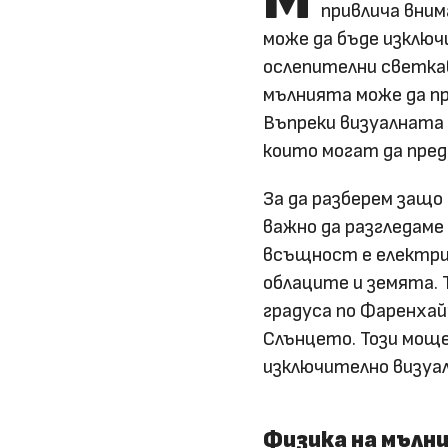
привлича вним
може да бъде изключ
ослепителни светка
мълнията може да пр
Въпреки визуалната 
които могат да пре
За да разберем защо
важно да разгледаме
всъщност е електри
облаците и земята. 
градуса по Фаренха
Слънцето. Този моще
изключително визуал
Физика на мълн