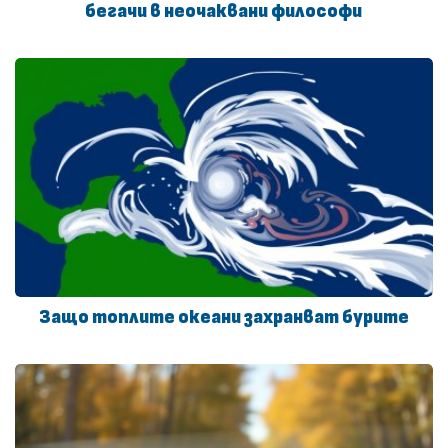
бегачи в неочаквани философи
Защо топлите океани захранват бурите