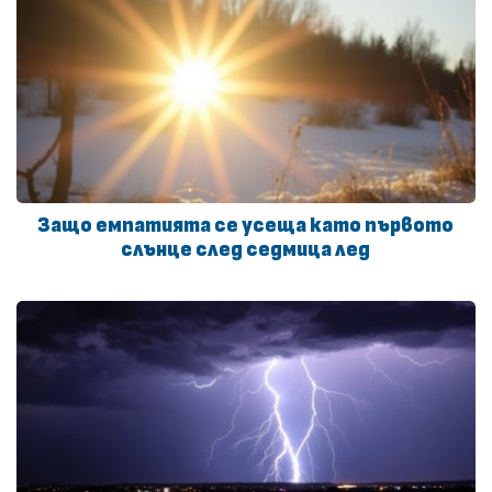
Защо емпатията се усеща като първото
слънце след седмица лед