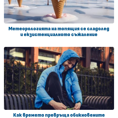
Метеорологията на топящия се сладолед
и екзистенциалното съжаление
Как времето превръща обикновените