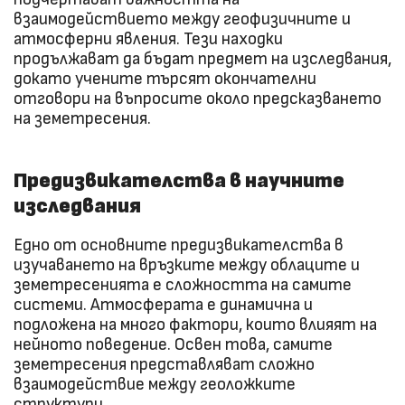
взаимодействието между геофизичните и
атмосферни явления. Тези находки
продължават да бъдат предмет на изследвания,
докато учените търсят окончателни
отговори на въпросите около предсказването
на земетресения.
Предизвикателства в научните
изследвания
Едно от основните предизвикателства в
изучаването на връзките между облаците и
земетресенията е сложността на самите
системи. Атмосферата е динамична и
подложена на много фактори, които влияят на
нейното поведение. Освен това, самите
земетресения представляват сложно
взаимодействие между геоложките
структури.