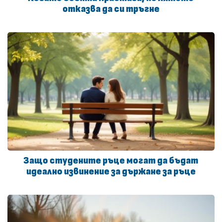
отказва да си тръгне
Защо студените ръце могат да бъдат
идеално извинение за държане за ръце