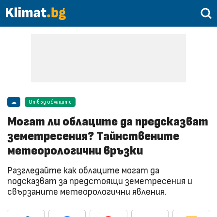
☁
Отвъд облаците
Могат ли облаците да предсказват
земетресения? Тайнствените
метеорологични връзки
Разгледайте как облаците могат да
подсказват за предстоящи земетресения и
свързаните метеорологични явления.