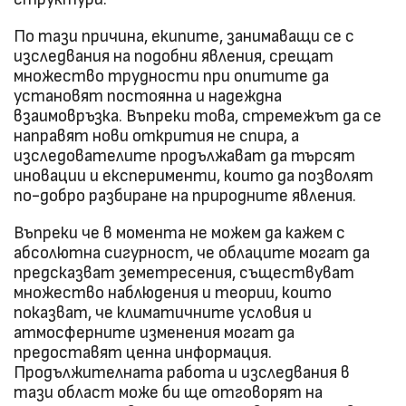
По тази причина, екипите, занимаващи се с
изследвания на подобни явления, срещат
множество трудности при опитите да
установят постоянна и надеждна
взаимовръзка. Въпреки това, стремежът да се
направят нови открития не спира, а
изследователите продължават да търсят
иновации и експерименти, които да позволят
по-добро разбиране на природните явления.
Въпреки че в момента не можем да кажем с
абсолютна сигурност, че облаците могат да
предсказват земетресения, съществуват
множество наблюдения и теории, които
показват, че климатичните условия и
атмосферните изменения могат да
предоставят ценна информация.
Продължителната работа и изследвания в
тази област може би ще отговорят на