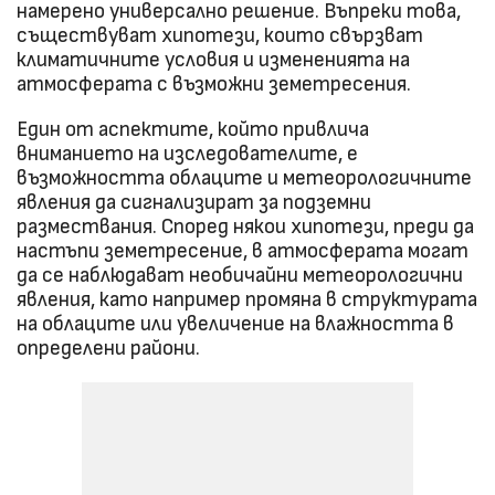
намерено универсално решение. Въпреки това,
съществуват хипотези, които свързват
климатичните условия и измененията на
атмосферата с възможни земетресения.
Един от аспектите, който привлича
вниманието на изследователите, е
възможността облаците и метеорологичните
явления да сигнализират за подземни
размествания. Според някои хипотези, преди да
настъпи земетресение, в атмосферата могат
да се наблюдават необичайни метеорологични
явления, като например промяна в структурата
на облаците или увеличение на влажността в
определени райони.