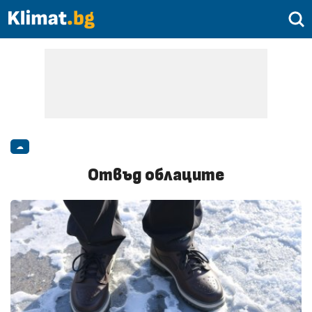
☁
Отвъд облаците