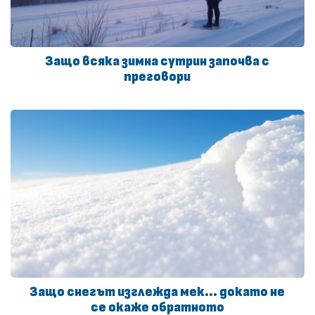
Защо всяка зимна сутрин започва с
преговори
Защо снегът изглежда мек… докато не
се окаже обратното