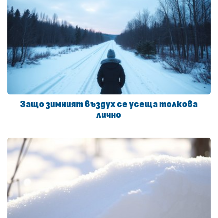
Защо зимният въздух се усеща толкова
лично