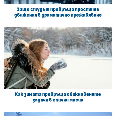
Защо студът превръща простите
движения в драматично преживяване
Как зимата превръща обикновените
задачи в епични мисии