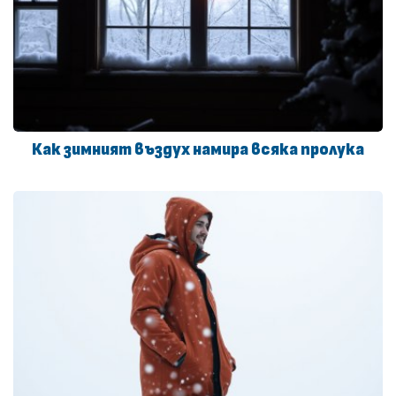
Как зимният въздух намира всяка пролука