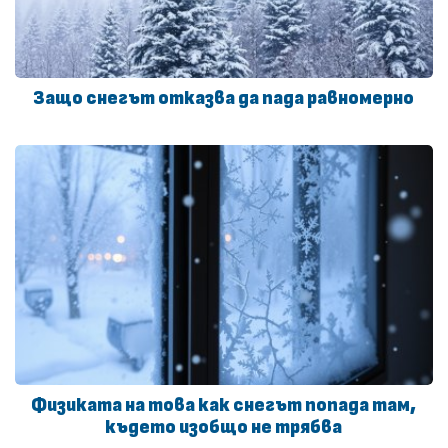
Защо снегът отказва да пада равномерно
Физиката на това как снегът попада там,
където изобщо не трябва