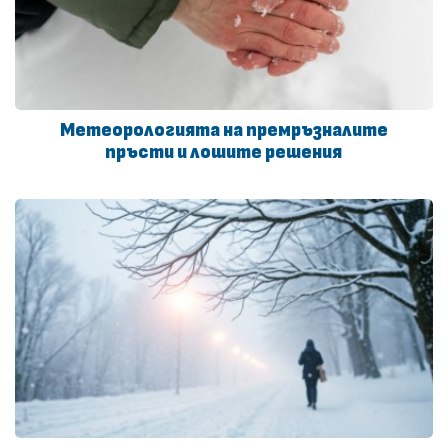
Метеорологията на премръзналите
пръсти и лошите решения