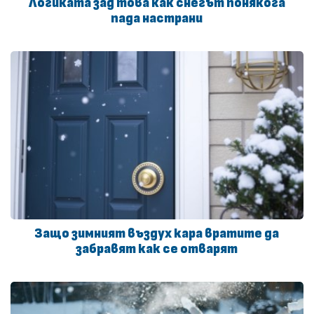
Логиката зад това как снегът понякога
пада настрани
Защо зимният въздух кара вратите да
забравят как се отварят