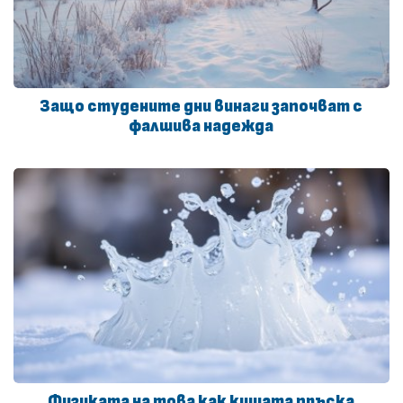
Защо студените дни винаги започват с
фалшива надежда
Физиката на това как кишата пръска