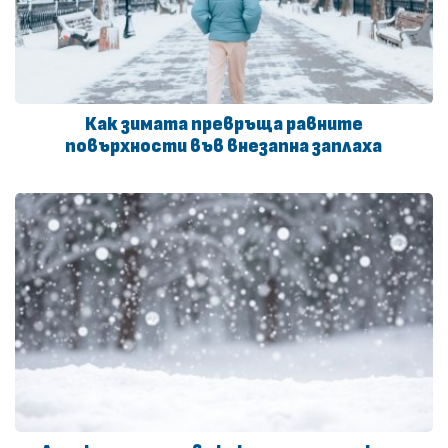
Как зимата превръща равните
повърхности във внезапна заплаха