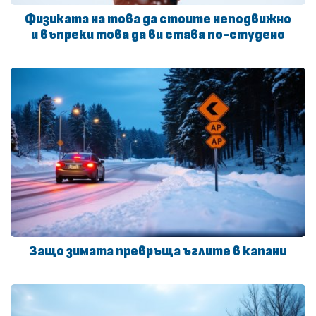
Физиката на това да стоите неподвижно
и въпреки това да ви става по-студено
Защо зимата превръща ъглите в капани