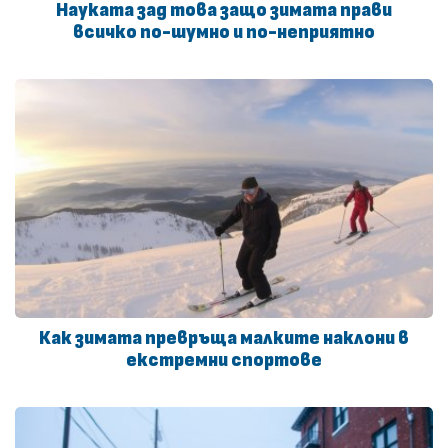
Науката зад това защо зимата прави
всичко по-шумно и по-неприятно
Как зимата превръща малките наклони в
екстремни спортове