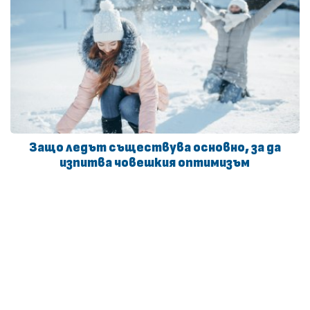
Защо ледът съществува основно, за да
изпитва човешкия оптимизъм