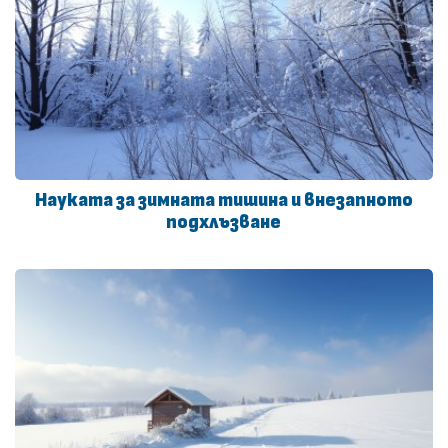
Науката за зимната тишина и внезапното
подхлъзване