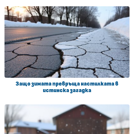
Защо зимата превръща настилката в
истинска загадка