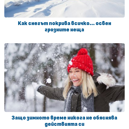
Как снегът покрива всичко… освен
грозните неща
Защо зимното време никога не обяснява
действията си