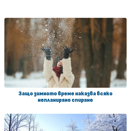
Защо зимното време наказва всяко
непланирано спиране