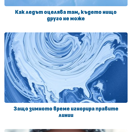
Как ледът оцелява там, където нищо
друго не може
Защо зимното време игнорира правите
линии