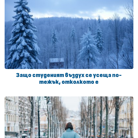
Защо студеният въздух се усеща по-
тежък, отколкото е