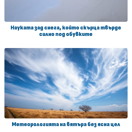
Науката зад снега, който скърца твърде
силно под обувките
Метеорологията на вятъра без ясна цел