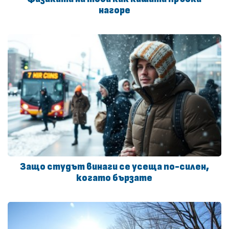
нагоре
Защо студът винаги се усеща по-силен,
когато бързате