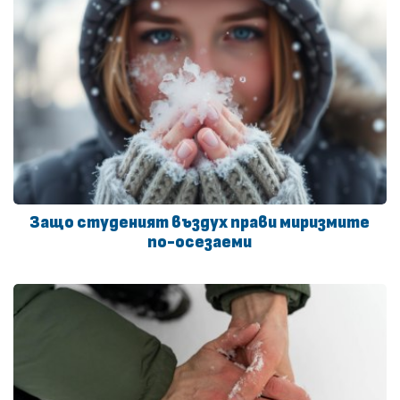
Защо студеният въздух прави миризмите
по-осезаеми