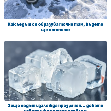
Как ледът се образува точно там, където
ще стъпите
Защо ледът изглежда прозрачен… докато