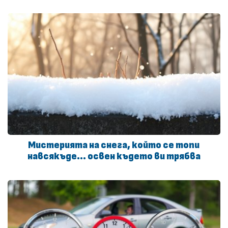
Мистерията на снега, който се топи
навсякъде… освен където ви трябва