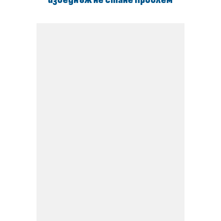
изведнъж не стане проблем