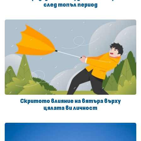
след топъл период
Скритото влияние на вятъра върху
цялата ви личност