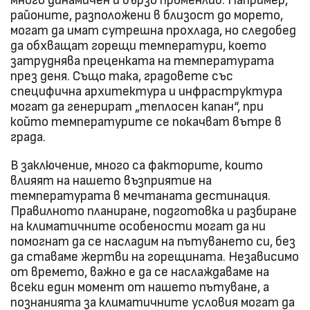
много динамичен и бързо променлив. Например,
районите, разположени в близост до морето,
могат да имат сутрешна прохлада, но следобед
да обхващат горещи температури, което
затруднява преценката на температурата
през деня. Също така, градовете със
специфична архитектура и инфраструктура
могат да генерират „теплосен капан“, при
който температурите се покачват вътре в
града.
В заключение, много са факторите, които
влияят на нашето възприятие на
температурата в мечтаната дестинация.
Правилното планиране, подготовка и разбиране
на климатичните особености могат да ни
помогнат да се насладим на пътуването си, без
да ставаме жертви на горещината. Независимо
от времето, важно е да се наслаждаваме на
всеки един момент от нашето пътуване, а
познанията за климатичните условия могат да