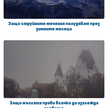
Защо струйните течения полудяват през
зимните месеци
Защо мъглата прави всичко да изглежда