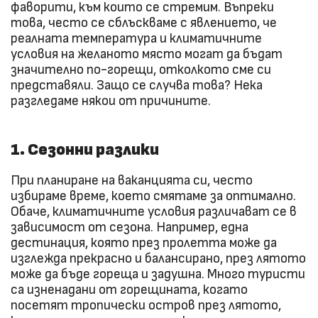
фаворити, към които се стремим. Въпреки
това, често се сблъскваме с явлението, че
реалната температура и климатичните
условия на желаното място могат да бъдат
значително по-горещи, отколкото сме си
представяли. Защо се случва това? Нека
разгледаме някои от причините.
1. Сезонни разлики
При планиране на ваканцията си, често
избираме време, което смятаме за оптимално.
Обаче, климатичните условия различават се в
зависимост от сезона. Например, една
дестинация, която през пролетта може да
изглежда прекрасно и балансирано, през лятото
може да бъде гореща и задушна. Много туристи
са изненадани от горещината, когато
посетят тропически остров през лятото,