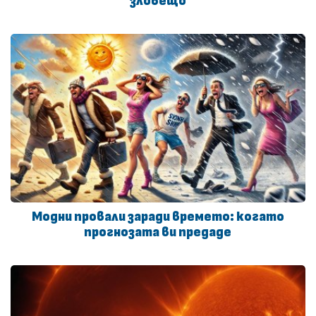
зловещо
Модни провали заради времето: когато
прогнозата ви предаде