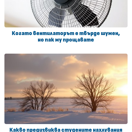
Когато вентилаторът е твърде шумен,
но пак му прощавате
Какво предизвиква студените нахлувания