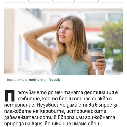
Image by
luis-molinero
on
Freepik
П
ътуването до мечтаната дестинация е
събитие, което всеки от нас очаква с
нетърпение. Независимо дали става въпрос за
плажовете на Карибите, историческите
забележителности в Европа или грижовната
природа на Азия, всички ние имаме свои