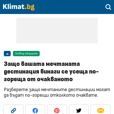
☁
Отвъд облаците
Защо вашата мечтаната
дестинация винаги се усеща по-
гореща от очакваното
Разберете защо мечтаните дестинации могат
да бъдат по-горещи отколкото очаквате.