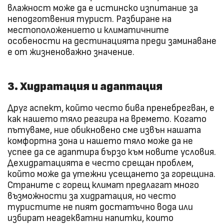
влажност може да е истинско изпитание за
неподготвения турист. Разбиране на
местоположението и климатичните
особености на дестинацията преди заминаване
е от жизненоважно значение.
3. Хидратация и адаптация
Друг аспект, който често бива пренебрегван, е
как нашето тяло реагира на времето. Когато
пътуваме, ние обикновено сме извън нашата
комфортна зона и нашето тяло може да не
успее да се адаптира бързо към новите условия.
Дехидратацията е често срещан проблем,
който може да утежни усещането за горещина.
Страните с горещ климат предлагат много
възможности за хидратация, но често
туристите не пият достатъчно вода или
избират неадекватни напитки, които