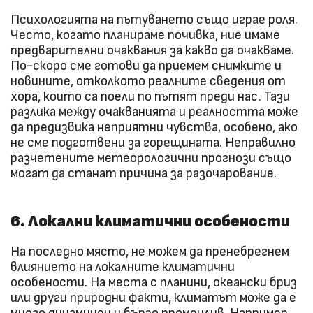
Психологията на пътуването също играе роля.
Често, когато планираме почивка, ние имаме
предварителни очаквания за какво да очакваме.
По-скоро сме готови да приемем снимките и
новините, отколкото реалните сведения от
хора, които са поели по пътят преди нас. Тази
разлика между очакванията и реалността може
да предизвика неприятни чувства, особено, ако
не сме подготвени за горещината. Неправилно
разчетените метеорологични прогнози също
могат да станат причина за разочарование.
6. Локални климатични особености
На последно място, не можем да пренебрегнем
влиянието на локалните климатични
особености. На места с планини, океански бриз
или други природни факти, климатът може да е