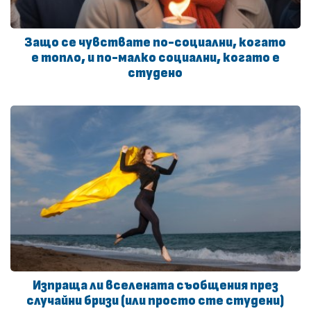
Защо се чувствате по-социални, когато
е топло, и по-малко социални, когато е
студено
Изпраща ли вселената съобщения през
случайни бризи (или просто сте студени)