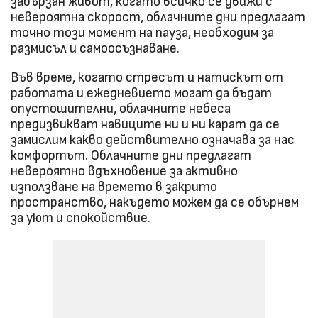
забързан живот, когато всичко се движи с
невероятна скорост, облачните дни предлагат
точно този момент на пауза, необходим за
размисъл и самоосъзнаване.
Във време, когато стресът и натискът от
работата и ежедневието могат да бъдат
опустошителни, облачните небеса
предизвикват навиците ни и ни карат да се
замислим какво действително означава за нас
комфортът. Облачните дни предлагат
невероятно вдъхновение за активно
използване на времето в закрито
пространство, накъдето можем да се обърнем
за уют и спокойствие.