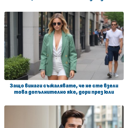
Защо винаги съжалявате, че не сте взели
това допълнително яке, дори през юли