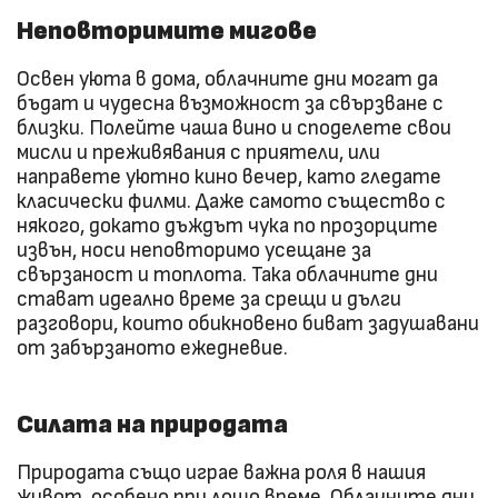
Неповторимите мигове
Освен уюта в дома, облачните дни могат да
бъдат и чудесна възможност за свързване с
близки. Полейте чаша вино и споделете свои
мисли и преживявания с приятели, или
направете уютно кино вечер, като гледате
класически филми. Даже самото същество с
някого, докато дъждът чука по прозорците
извън, носи неповторимо усещане за
свързаност и топлота. Така облачните дни
стават идеално време за срещи и дълги
разговори, които обикновено биват задушавани
от забързаното ежедневие.
Силата на природата
Природата също играе важна роля в нашия
живот, особено при лошо време. Облачните дни