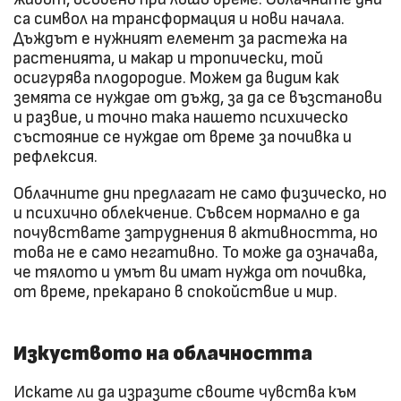
са символ на трансформация и нови начала.
Дъждът е нужният елемент за растежа на
растенията, и макар и тропически, той
осигурява плодородие. Можем да видим как
земята се нуждае от дъжд, за да се възстанови
и развие, и точно така нашето психическо
състояние се нуждае от време за почивка и
рефлексия.
Облачните дни предлагат не само физическо, но
и психично облекчение. Съвсем нормално е да
почувствате затруднения в активността, но
това не е само негативно. То може да означава,
че тялото и умът ви имат нужда от почивка,
от време, прекарано в спокойствие и мир.
Изкуството на облачността
Искате ли да изразите своите чувства към