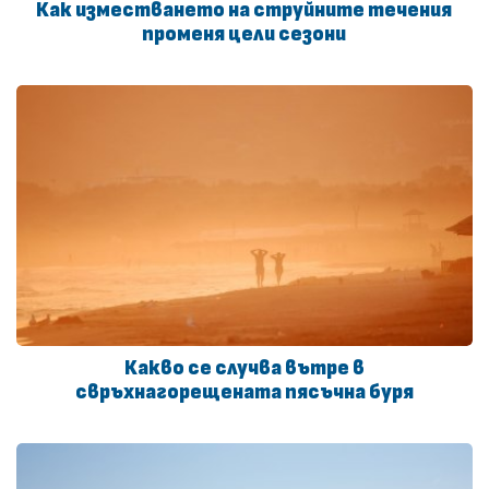
Как изместването на струйните течения
променя цели сезони
Какво се случва вътре в
свръхнагорещената пясъчна буря