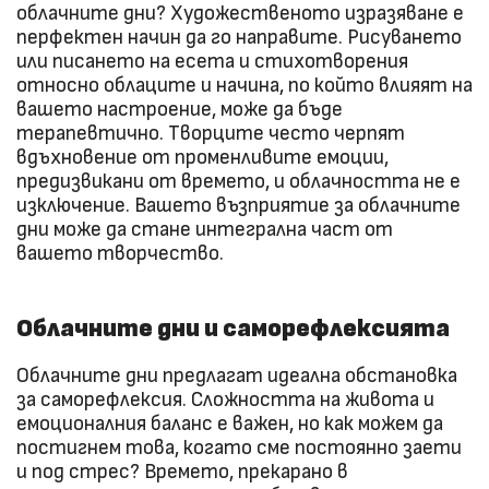
облачните дни? Художественото изразяване е
перфектен начин да го направите. Рисуването
или писането на есета и стихотворения
относно облаците и начина, по който влияят на
вашето настроение, може да бъде
терапевтично. Творците често черпят
вдъхновение от променливите емоции,
предизвикани от времето, и облачността не е
изключение. Вашето възприятие за облачните
дни може да стане интегрална част от
вашето творчество.
Облачните дни и саморефлексията
Облачните дни предлагат идеална обстановка
за саморефлексия. Сложността на живота и
емоционалния баланс е важен, но как можем да
постигнем това, когато сме постоянно заети
и под стрес? Времето, прекарано в