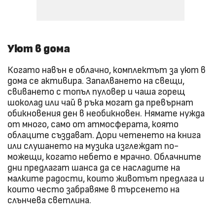
Уют в дома
Когато навън е облачно, комплектът за уют в
дома се активира. Запалването на свещи,
свиването с топъл пуловер и чаша горещ
шоколад или чай в ръка могат да превърнат
обикновения ден в необикновен. Нямате нужда
от много, само от атмосферата, която
облаците създават. Дори четенето на книга
или слушането на музика изглеждат по-
можещи, когато небето е мрачно. Облачните
дни предлагат шанса да се насладите на
малките радости, които животът предлага и
които често забравяме в търсенето на
слънчева светлина.