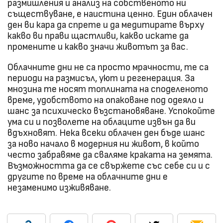
размишления и анализ на собственото ни
съществуване, е наистина ценно. Един облачен
ден ви кара да спрете и да медитирате върху
какво ви прави щастливи, какво искате да
промените и какво значи животът за вас.
Облачните дни не са просто мрачности, те са
периоди на размисъл, уют и регенерация. За
мнозина те носят топлината на споделеното
време, удобството на опаковане под одеяло и
шанс за психическо възстановяване. Успокойте
ума си и позволете на облаците извън да ви
вдъхновят. Нека всеки облачен ден бъде шанс
за ново начало в модерния ни живот, в който
често забравяме да сваляме краката на земята.
Възможността да се свържете със себе си и с
другите по време на облачните дни е
незаменимо изживяване.