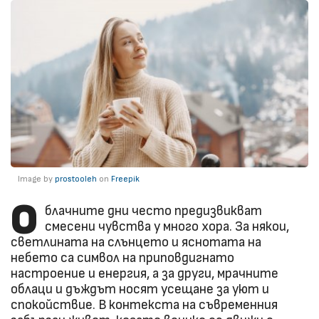
Image by
prostooleh
on
Freepik
О
блачните дни често предизвикват
смесени чувства у много хора. За някои,
светлината на слънцето и яснотата на
небето са символ на приповдигнато
настроение и енергия, а за други, мрачните
облаци и дъждът носят усещане за уют и
спокойствие. В контекста на съвременния