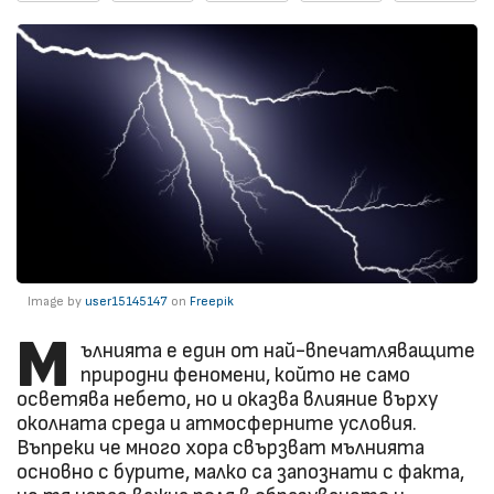
Image by
user15145147
on
Freepik
М
ълнията е един от най-впечатляващите
природни феномени, който не само
осветява небето, но и оказва влияние върху
околната среда и атмосферните условия.
Въпреки че много хора свързват мълнията
основно с бурите, малко са запознати с факта,