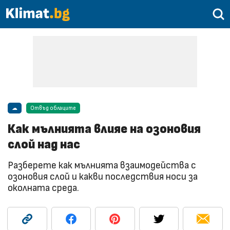
☁
Отвъд облаците
Как мълнията влияе на озоновия
слой над нас
Разберете как мълнията взаимодейства с
озоновия слой и какви последствия носи за
околната среда.