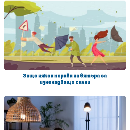
Защо някои пориви на вятъра са
изненадващо силни