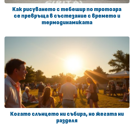
Как рисуването с тебешир по тротоара
се превръща в състезание с времето и
термодинамиката
Когато слънцето ни събира, но жегата ни
разделя