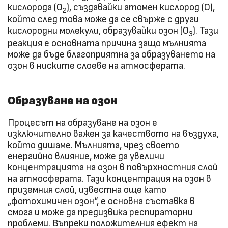
кислорода (O
), създавайки атомен кислород (O),
2
който след това може да се свърже с други
кислородни молекули, образувайки озон (O
). Тази
3
реакция е основната причина защо мълнията
може да бъде благоприятна за образуването на
озон в ниските слоеве на атмосферата.
Образуване на озон
Процесът на образуване на озон е
изключително важен за качеството на въздуха,
който дишаме. Мълнията, чрез своето
енергийно влияние, може да увеличи
концентрацията на озон в повърхностния слой
на атмосферата. Тази концентрация на озон в
приземния слой, известна още като
„фотохимичен озон“, е основна съставка в
смога и може да предизвика респираторни
проблеми. Въпреки положителния ефект на