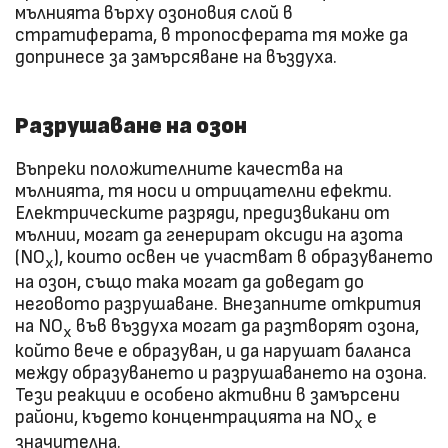
мълнията върху озоновия слой в
стратиферата, в тропосферата тя може да
допринесе за замърсяване на въздуха.
Разрушаване на озон
Въпреки положителните качества на
мълнията, тя носи и отрицателни ефекти.
Електрическите разряди, предизвикани от
мълнии, могат да генерират оксиди на азота
(NO
), които освен че участват в образуването
x
на озон, също така могат да доведат до
неговото разрушаване. Внезапните открития
на NO
във въздуха могат да разтворят озона,
x
който вече е образуван, и да нарушат баланса
между образуването и разрушаването на озона.
Тези реакции е особено активни в замърсени
райони, където концентрацията на NO
е
x
значителна.