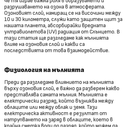
че тя играе важна роля в образуването и
разрушаването на озона в атмосферата.
Озоновият слой, намиращ се на височини между
10 и 30 километра, служи като защитен щит за
нашата планета, абсорбирайки вредната
ултравиолетова (UV) радиация от Слънцето. В
тази статия ще разгледаме как мълнията
влияе на озоновия слой и какви са
последствията от това взаимодействие.
Физиология на мълнията
Преди да разгледаме влиянието на мълнията
върху озоновия слой, е важно да разберем какво
представлява самата мълния. Мълнията е
електрически разряд, който възниква между
облаците или между облак и земя. Тази
електрическа активност е резултат от
натрупването на заряд в облаците, което в
крайна сметка води до разряд, който можем да