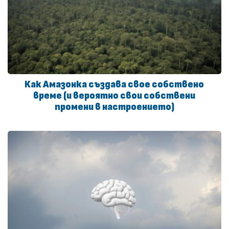
Как Амазонка създава свое собствено
време (и вероятно свои собствени
промени в настроението)