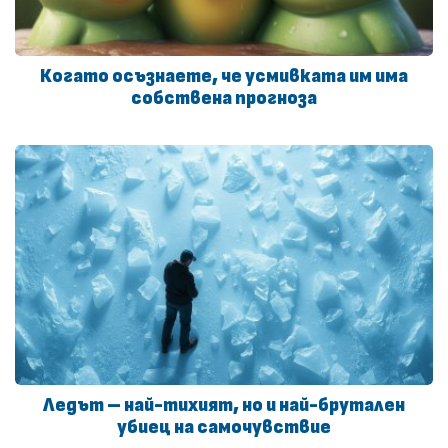
Когато осъзнаете, че усмивката им има
собствена прогноза
Ледът – най-тихият, но и най-брутален
убиец на самочувствие