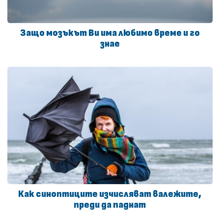
Защо мозъкът Ви има любимо време и го
знае
Как синоптиците изчисляват валежите,
преди да паднат