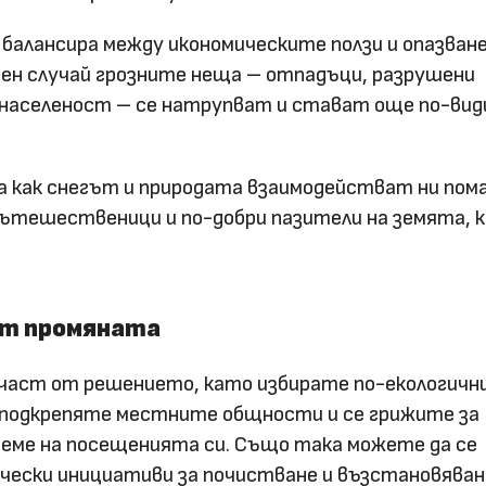
балансира между икономическите ползи и опазван
вен случай грозните неща – отпадъци, разрушени
населеност – се натрупват и стават още по-вид
 как снегът и природата взаимодействат ни пома
пътешественици и по-добри пазители на земята, 
от промяната
 част от решението, като избирате по-екологичн
, подкрепяте местните общности и се грижите за
реме на посещенията си. Също така можете да се
чески инициативи за почистване и възстановяван