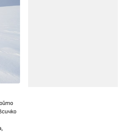
който
Всичко
а,