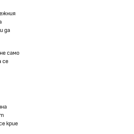
нежния
а
и да
 не само
а се
нна
ят
се крие