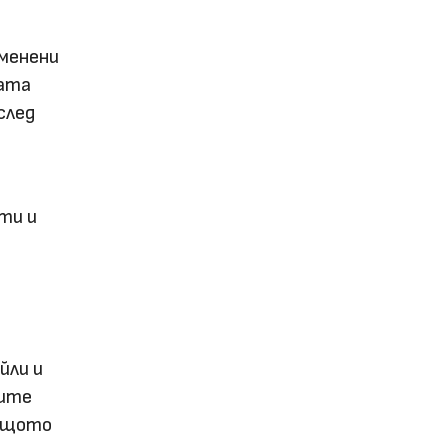
менени
ната
след
ти и
йли и
ните
общото