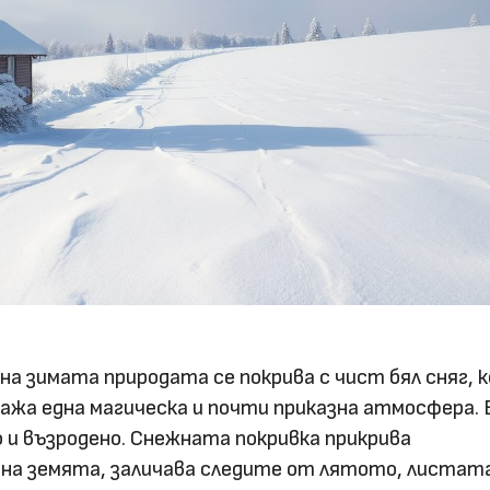
а зимата природата се покрива с чист бял сняг, 
зажа една магическа и почти приказна атмосфера. 
о и възродено. Снежната покривка прикрива
а земята, заличава следите от лятото, листат