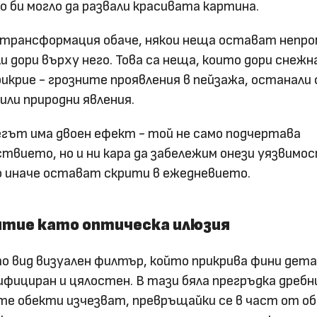
о би могло да развали красивата картина.
 трансформация обаче, някои неща остават непро
ли дори върху него. Това са неща, които дори снеж
рикрие - грозните проявления в пейзажа, останали 
ли природни явления.
снегът има двоен ефект - той не само подчертава
твието, но и ни кара да забележим онези уязвимос
 иначе остават скрити в ежедневието.
тие като оптическа илюзия
 вид визуален филтър, който прикрива фини дета
ифициран и цялостен. В тази бяла прегръдка дреб
те обекти изчезват, превръщайки се в част от 