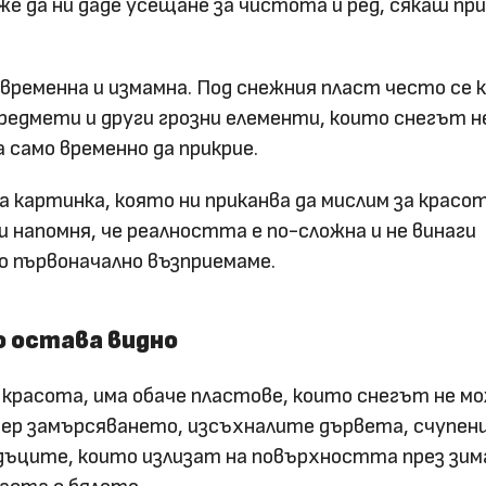
оже да ни даде усещане за чистота и ред, сякаш п
 временна и измамна. Под снежния пласт често се 
редмети и други грозни елементи, които снегът н
а само временно да прикрие.
на картинка, която ни приканва да мислим за красо
и напомня, че реалността е по-сложна и не винаги
о първоначално възприемаме.
о остава видно
красота, има обаче пластове, които снегът не мо
имер замърсяването, изсъхналите дървета, счупе
дъците, които излизат на повърхността през зим