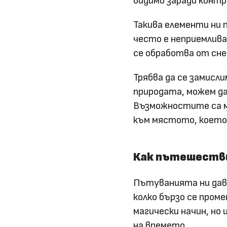
видимо заради контр
Такива елементи ни 
често е неприемлива 
се обработва от сн
Трябва да се замисл
природата, можем да
Възможностите са м
към мястото, което
Как пътешестви
Пътуванията ни дава
колко бързо се пром
магически начин, но
на времето.