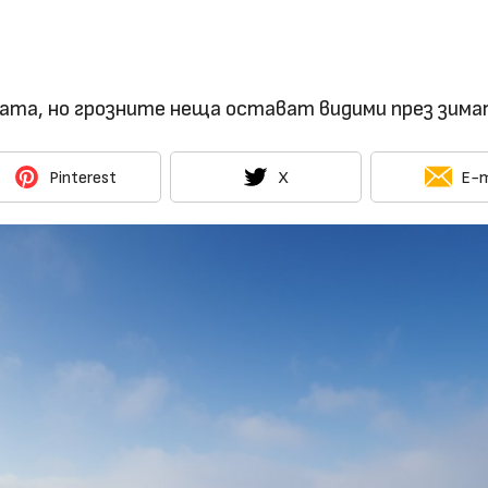
ата, но грозните неща остават видими през зима
Pinterest
X
E-m