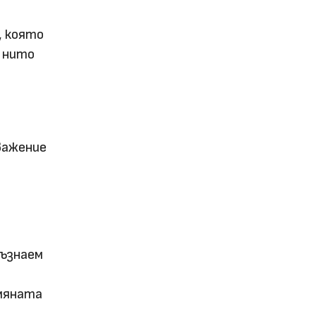
, която
, нито
важение
съзнаем
омяната