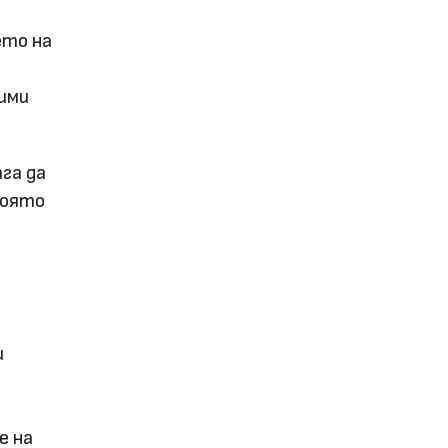
ето на
ими
га да
която
и
е на