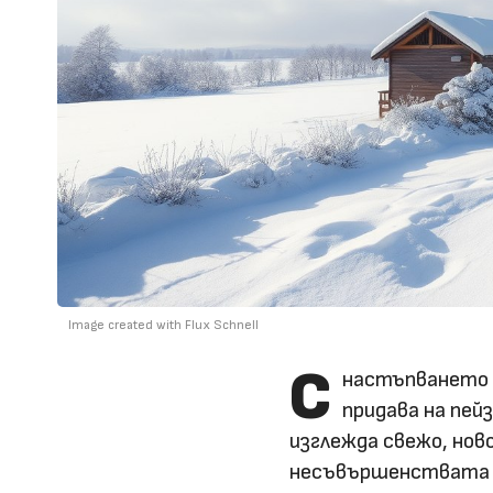
Image created with Flux Schnell
С
настъпването н
придава на пей
изглежда свежо, нов
несъвършенствата н