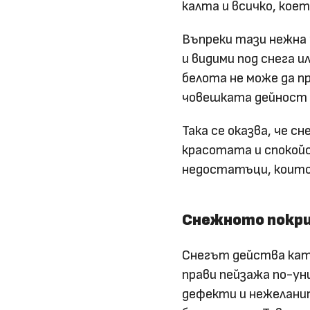
калта и всичко, коет
Въпреки тази нежна
и видими под снега и
белота не може да п
човешката дейност и
Така се оказва, че 
красотата и спокойс
недостатъци, които
Снежното покри
Снегът действа като
прави пейзажа по-ун
дефекти и нежелани