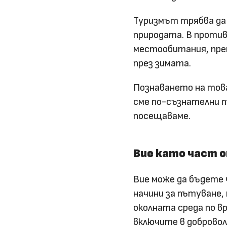
Туризмът трябва да 
природата. В проти
местообитания, пре
през зимата.
Познаването на това
сме по-съзнателни 
посещаваме.
Вие като част 
Вие може да бъдете
начини за пътуване
околната среда по в
включите в добровол