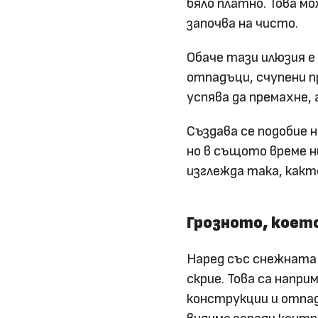
бяло платно. Това м
започва на чисто.
Обаче тази илюзия е
отпадъци, счупени п
успява да премахне, 
Създава се подобие 
но в същото време н
изглежда така, какт
Грозното, коет
Наред със снежната 
скрие. Това са напр
конструкции и отпа