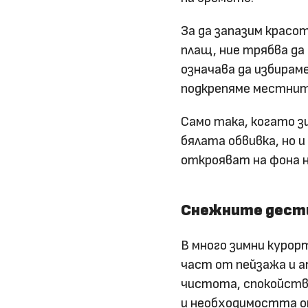
За да запазим красо
плащ, ние трябва д
означава да избирам
подкрепяме местните
Само така, когато з
бялата обвивка, но и
открояват на фона н
Снежните дести
В много зимни курор
част от пейзажа и 
чистота, спокойстви
и необходимостта о