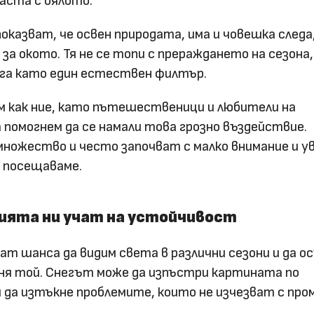
аста с бялото.
показват, че освен природата, има и човешка следа
за окото. Тя не се топи с прераждането на сезона
ега като един естествен филтър.
им как ние, като пътешественици и любители на
 помогнем да се намали това грозно въздействие.
ножество и често започват с малко внимание и у
 посещаваме.
ята ни учат на устойчивост
т шанса да видим света в различни сезони и да о
еня той. Снегът може да изпъстри картината по
 и да изтъкне проблемите, които не изчезват с пр