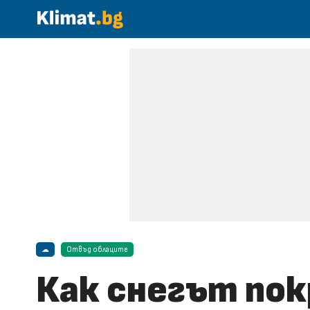
☁
Отвъд облаците
Как снегът пок