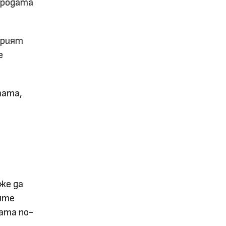
риродата
крият
е
тата,
же да
ните
ата по-