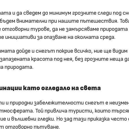
тата и да сведем до минимум грозните следи под с
а бъдем внимателни при нашите пътешествия. Тов
е отговорни турове, да не замърсяваме природата 
 инициативи за опазване на околната среда.
имата дойде и снегът покрие всичко, ние ще видим
 запазената красота под нея, без грозните неща д
а природата.
нации като огледало на света
ти и природни забележителности снегът е неизме
атмосферата. Той привлича туристи, които търс
е и вълшебни гледки. Но зад тази приказка често 
т отговорно пътуване.