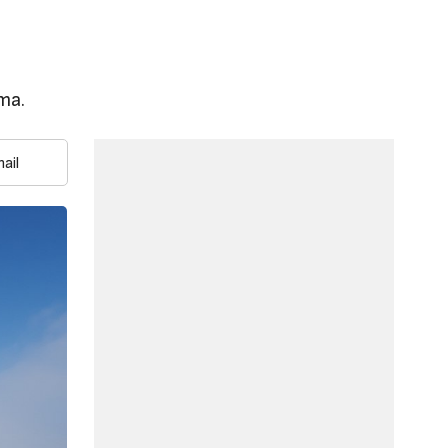
та.
ail