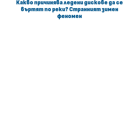
Какво причинява ледени дискове да се
въртят по реки? Странният зимен
феномен