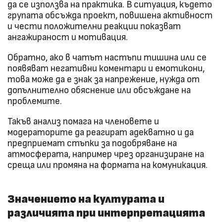
да се използва на практика. В ситуация, където
групата обсъжда проект, повишена активност
и чести положителни реакции показват
ангажираност и мотивация.
Обратно, ако в чатът настъпи тишина или се
появяват негативни коментари и емотикони,
това може да е знак за напрежение, нужда от
допълнително обяснение или обсъждане на
проблемите.
Такъв анализ помага на членовете и
модераторите да реагират адекватно и да
предприемат стъпки за подобряване на
атмосферата, например чрез организиране на
среща или промяна на формата на комуникация.
Значението на културата и
различията при интерпретацията