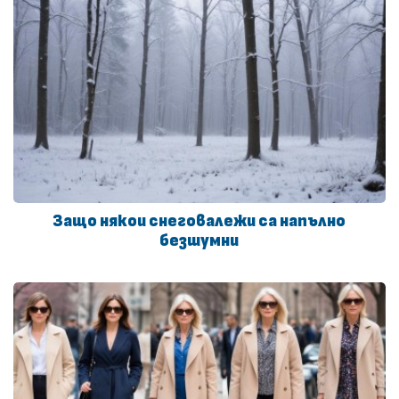
Защо някои снеговалежи са напълно
безшумни