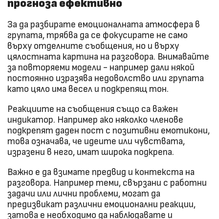
прогноза ефективно
За да разбирате емоционалната атмосфера в
групата, трябва да се фокусирате не само
върху отделните съобщения, но и върху
цялостната картина на разговора. Внимавайте
за повторяеми модели - например дали някой
постоянно изразява недоволство или групата
като цяло има весел и подкрепящ тон.
Реакциите на съобщения също са важен
индикатор. Например ако няколко членове
подкрепят даден пост с позитивни емотикони,
това означава, че идеите или чувствата,
изразени в него, имат широка подкрепа.
Важно е да взимате предвид и контекста на
разговора. Например теми, свързани с работни
задачи или лични проблеми, могат да
предизвикат различни емоционални реакции,
затова е необходимо да наблюдавате и