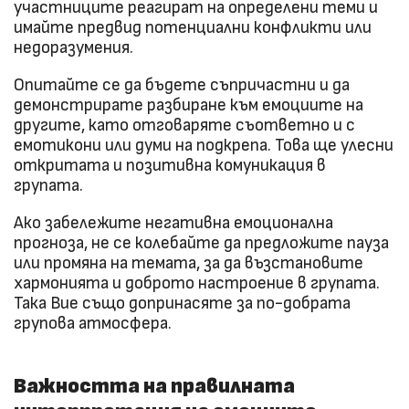
участниците реагират на определени теми и
имайте предвид потенциални конфликти или
недоразумения.
Опитайте се да бъдете съпричастни и да
демонстрирате разбиране към емоциите на
другите, като отговаряте съответно и с
емотикони или думи на подкрепа. Това ще улесни
откритата и позитивна комуникация в
групата.
Ако забележите негативна емоционална
прогноза, не се колебайте да предложите пауза
или промяна на темата, за да възстановите
хармонията и доброто настроение в групата.
Така Вие също допринасяте за по-добрата
групова атмосфера.
Важността на правилната