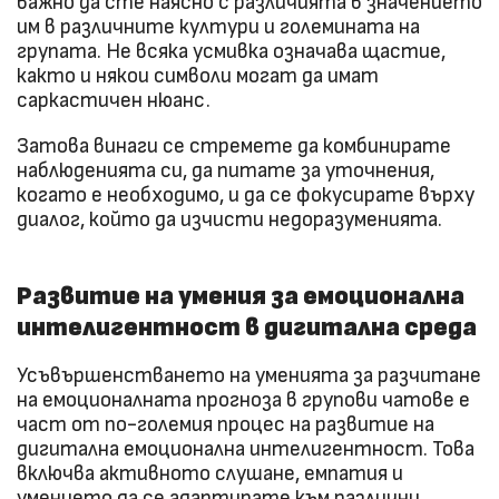
важно да сте наясно с различията в значението
им в различните култури и големината на
групата. Не всяка усмивка означава щастие,
както и някои символи могат да имат
саркастичен нюанс.
Затова винаги се стремете да комбинирате
наблюденията си, да питате за уточнения,
когато е необходимо, и да се фокусирате върху
диалог, който да изчисти недоразуменията.
Развитие на умения за емоционална
интелигентност в дигитална среда
Усъвършенстването на уменията за разчитане
на емоционалната прогноза в групови чатове е
част от по-големия процес на развитие на
дигитална емоционална интелигентност. Това
включва активното слушане, емпатия и
умението да се адаптирате към различни