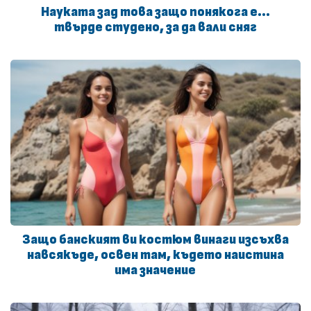
Науката зад това защо понякога е…
твърде студено, за да вали сняг
Защо банският ви костюм винаги изсъхва
навсякъде, освен там, където наистина
има значение