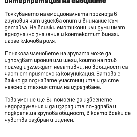
интерпретация на емоциите
Тълкуването на емоционалната прогноза в
груповия чат изисква опит и внимание към
детайла. Не всички емотикони или думи имат
еднозначно значение и контекстът винаги
играе ключова роля.
Понякога членовете на групата може да
използват ирония или шеги, които на пръв
поглед изглеждат негативни, но всъщност са
част от приятелска комуникация. Затова е
важно да познавате участниците и да сте
наясно с техния стил на изразяване.
Това умение ще Ви помогне да избегнете
недоразумения и да изградите по-здрава и
подкрепяща групова общност, в която всеки се
чувства разбран и оценен.