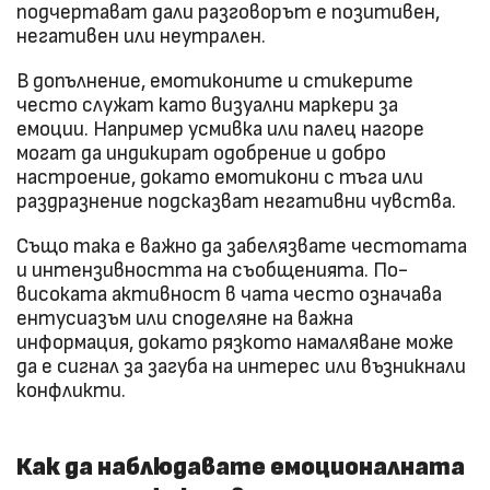
подчертават дали разговорът е позитивен,
негативен или неутрален.
В допълнение, емотиконите и стикерите
често служат като визуални маркери за
емоции. Например усмивка или палец нагоре
могат да индикират одобрение и добро
настроение, докато емотикони с тъга или
раздразнение подсказват негативни чувства.
Също така е важно да забелязвате честотата
и интензивността на съобщенията. По-
високата активност в чата често означава
ентусиазъм или споделяне на важна
информация, докато рязкото намаляване може
да е сигнал за загуба на интерес или възникнали
конфликти.
Как да наблюдавате емоционалната