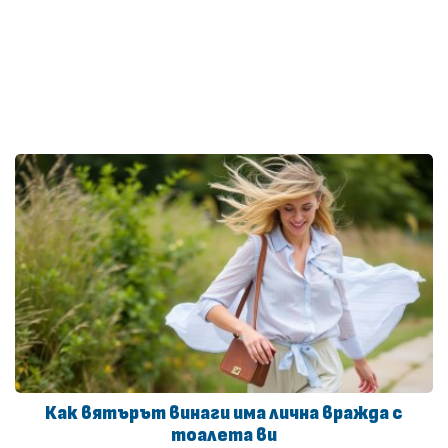
Как вятърът винаги има лична вражда с
тоалета ви