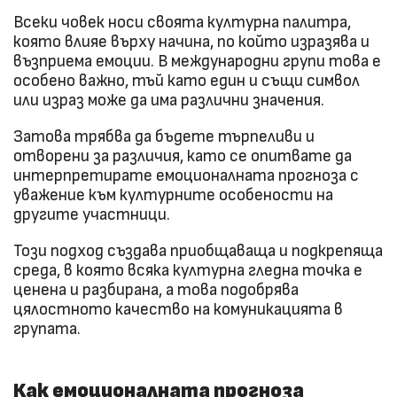
Всеки човек носи своята културна палитра,
която влияе върху начина, по който изразява и
възприема емоции. В международни групи това е
особено важно, тъй като един и същи символ
или израз може да има различни значения.
Затова трябва да бъдете търпеливи и
отворени за различия, като се опитвате да
интерпретирате емоционалната прогноза с
уважение към културните особености на
другите участници.
Този подход създава приобщаваща и подкрепяща
среда, в която всяка културна гледна точка е
ценена и разбирана, а това подобрява
цялостното качество на комуникацията в
групата.
Как емоционалната прогноза