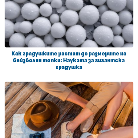
Как градушките растат до размерите на
бейзболни топки: Науката за гигантска
градушка