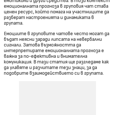
емотикони и други средства. В този контекст
емоционалната прогноза в груповия чат става
ценен ресурс, който помага на участниците да
разберат настроенията и динамиката в
групата.
Емоциите в груповите чатове често могат да
бъдат неясни заради липсата на невербални
сигнали. Затова възможността да
интерпретирате емоционалната прогноза е
важна за по-ефективна и внимателна
комуникация. В тази статия ще разгледаме как
да улавяте и разчитате тези знаци, за да
подобрите взаимодействието си в групата.