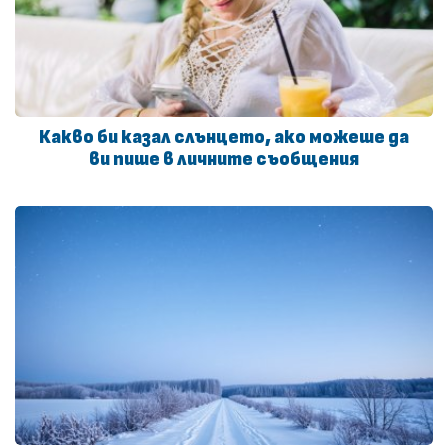
Какво би казал слънцето, ако можеше да
ви пише в личните съобщения