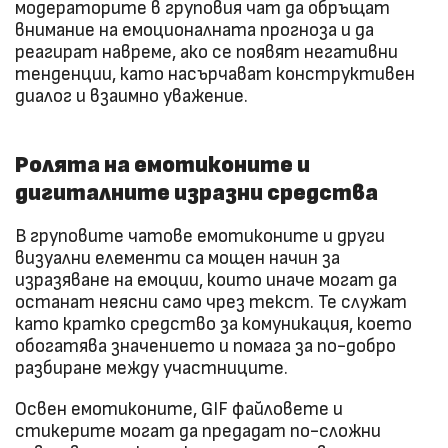
модераторите в груповия чат да обръщат
внимание на емоционалната прогноза и да
реагират навреме, ако се появят негативни
тенденции, като насърчават конструктивен
диалог и взаимно уважение.
Ролята на емотиконите и
дигиталните изразни средства
В груповите чатове емотиконите и други
визуални елементи са мощен начин за
изразяване на емоции, които иначе могат да
останат неясни само чрез текст. Те служат
като кратко средство за комуникация, което
обогатява значението и помага за по-добро
разбиране между участниците.
Освен емотиконите, GIF файловете и
стикерите могат да предадат по-сложни