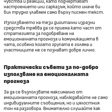
чувства и реакции, като подчертават
настроението или сарказъм, който иначе би
бил трудно улавяем само върху писмен текст.
Използването на тези дигитални изразни
средства трябва да се приема като част от
стратегията за подобряване на
емоционалната прогноза и комуникацията в
чата, особено когато групата е голяма и
участниците не се познават добре лично.
Практически съвети за по-добро
използване на емоционалната
прогноза
За да се възползвате максимално от
емоционалната прогноза, наблюдавайте не само
индивидуалните съобщения, но и цялостния
тон на разговора. Внимателно слушайте как