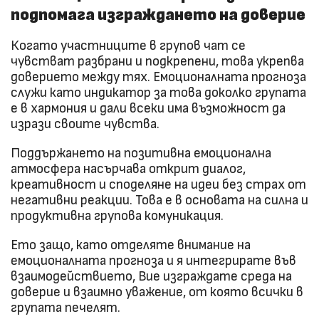
подпомага изграждането на доверие
Когато участниците в групов чат се
чувстват разбрани и подкрепени, това укрепва
доверието между тях. Емоционалната прогноза
служи като индикатор за това доколко групата
е в хармония и дали всеки има възможност да
изрази своите чувства.
Поддържането на позитивна емоционална
атмосфера насърчава открит диалог,
креативност и споделяне на идеи без страх от
негативни реакции. Това е в основата на силна и
продуктивна групова комуникация.
Ето защо, като отделяте внимание на
емоционалната прогноза и я интегрирате във
взаимодействието, Вие изграждате среда на
доверие и взаимно уважение, от която всички в
групата печелят.