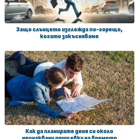
Защо слънцето изглежда по-горещо,
когато закъсняваме
Как да планирате деня си около
неочаквани прищевки на времето