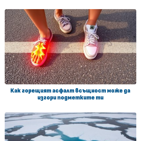
Как горещият асфалт всъщност може да
изгори подметките ти