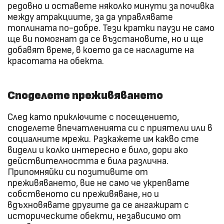
редовно и оставете няколко минути за почивка
между атракциите, за да управлявате
топлината по-добре. Тези кратки паузи не само
ще ви помогнат да се възстановите, но и ще
добавят време, в което да се насладите на
красотата на обекта.
Споделете преживяването
След като приключите с посещението,
споделете впечатленията си с приятели или в
социалните мрежи. Разкажете им какво сте
видели и колко интересно е било, дори ако
действителността е била различна.
Припомняйки си позитивите от
преживяването, вие не само че укрепвате
собственото си преживяване, но и
вдъхновявате другите да се ангажират с
историческите обекти, независимо от