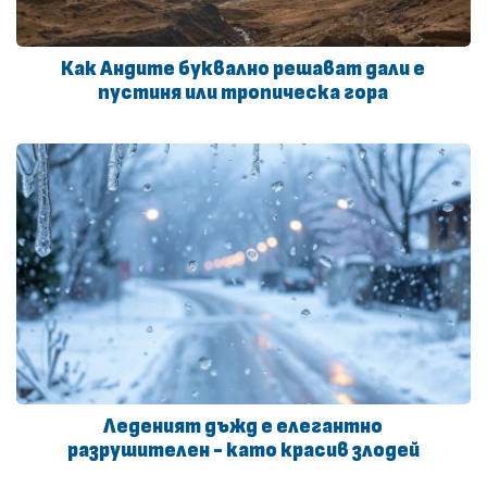
Как Андите буквално решават дали е
пустиня или тропическа гора
Леденият дъжд е елегантно
разрушителен - като красив злодей