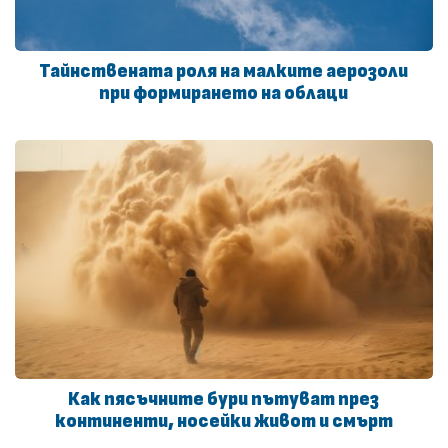
Тайнствената роля на малките аерозоли
при формирането на облаци
Как пясъчните бури пътуват през
континенти, носейки живот и смърт