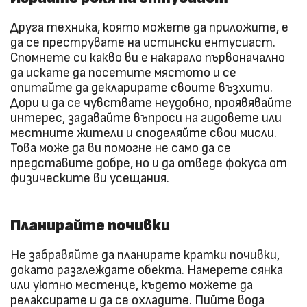
Друга техника, която можете да приложите, е
да се преструвате на истински ентусиаст.
Спомнете си какво ви е накарало първоначално
да искате да посетите мястото и се
опитайте да декларирате своите възхити.
Дори и да се чувствате неудобно, проявявайте
интерес, задавайте въпроси на гидовете или
местните жители и споделяйте свои мисли.
Това може да ви помогне не само да се
представите добре, но и да отведе фокуса от
физическите ви усещания.
Планирайте почивки
Не забравяйте да планирате кратки почивки,
докато разглеждате обекта. Намерете сянка
или уютно местенце, където можете да
релаксирате и да се охладите. Пийте вода