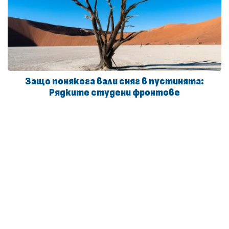
Защо понякога вали сняг в пустинята:
Рядките студени фронтове