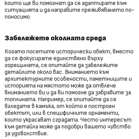
които ще ви помогнат да се адаптирате към
ситуацията и да направите преживяването по-
поносимо.
Забележете околната среда
Когато посетите исторически обект, вместо
да се фокусирате единствено върху
горещината, се опитайте да забележите
детайлите около вас. Вниманието към
архитектурните особености, паметниците и
историята на мястото може да отвлече
вниманието ви и да ви помогне да забравите за
топлината. Например, се опитайте да се
вгледате в камъка, от който е построен
обектът, или в специфичните орнаменти,
които украсават сградата. Често интересът
към детайла може да подобри вашето чувство
за удоволствие.