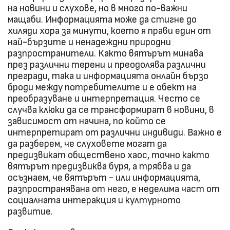
на новини и слухове, но в много по-важни
мащаби. Информацията може да стигне до
хиляди хора за минути, което я прави един от
най-бързите и ненадеждни природни
разпространители. Както вятърът минава
през различни терени и преодолява различни
прегради, така и информацията онлайн бързо
броди между потребителите и е обект на
преобразуване и интерпретация. Често се
случва клюки да се трансформират в новини, в
зависимост от начина, по който се
интерпретират от различни индивиди. Важно е
да разберем, че слуховете могат да
предизвикат обществено хаос, точно както
вятърът предизвиква буря, а трябва и да
осъзнаем, че вятърът - или информацията,
разпространявана от него, е неделима част от
социалната интеракция и културното
развитие.