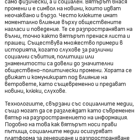
само физически, а и социален. Вятърът внася
промени и е символ на новини, които идват
неочаквано и бързо. Често клюките имат
моментално влияние върху обществените
нагласи и поведение. Те се разпространяват на
вълни, точно както вятърът пренася листа и
прашец. Съществува множество примери в
историята, когато слухове за различни
социални събития, политици или
знаменитости са довели до значителни
обществено-политически промени. Хората се
движат и комуникират под влияние на
ветровете, като същевременно и предават
новини, клюки, слухове.
Технологиите, свързани със социалните медии,
също могат да се разглеждат като съвременен
вятър на разпространението на информация.
Подобно на това как вятърът носи прави
пътища, социалните медии осигуряват
платформа за генериране и разпространяване