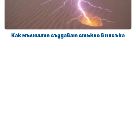
Как мълниите създават стъкло в пясъка