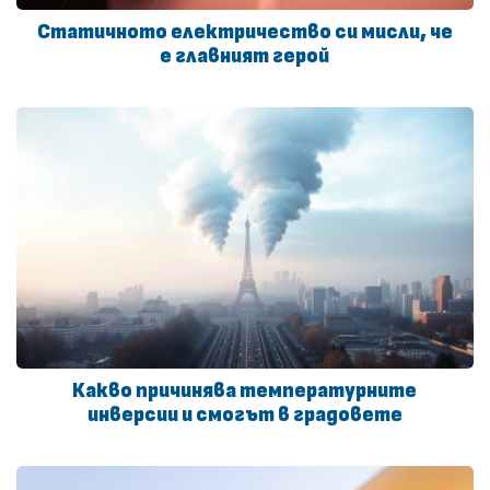
Статичното електричество си мисли, че
е главният герой
Какво причинява температурните
инверсии и смогът в градовете