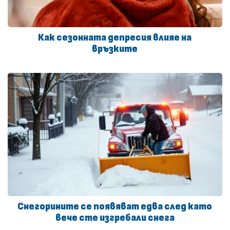
Как сезонната депресия влияе на
връзките
Снегорините се появяват едва след като
вече сте изгребали снега