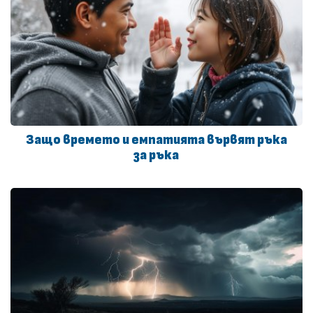
Защо времето и емпатията вървят ръка
за ръка