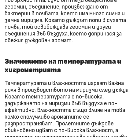
повърхността. Едно от тези вещества е
геосмин, съединение, произвеждано от
бактерии в почвата, което има много силна и
земна миризма. Когато дъждът попи в сухата
почва, той освобождава геосмин и други
съединения във въздуха, което допринася за
свежия дъждовен аромат.
Значението на температурата и
хигрометрията
Температурата и влажността играят важна
роля в производството на миризми след дъжда.
Когато температурата е по-висока,
задържането на миризми във въздуха е по-
ефективно. Влажността също влияе на това
колко сполучливо ароматите се
разпространяват. Пролетните дъждове
обикновено идват с по-висока влажност, а