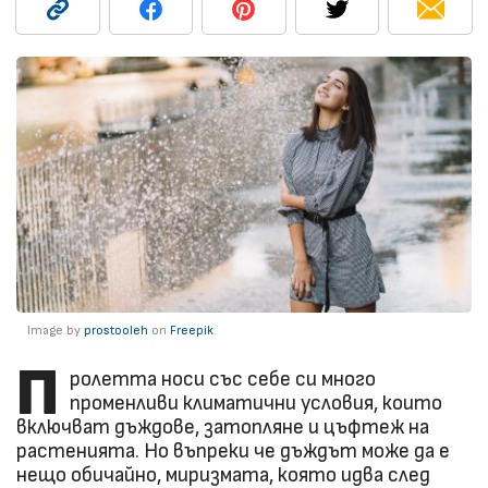
Image by
prostooleh
on
Freepik
П
ролетта носи със себе си много
променливи климатични условия, които
включват дъждове, затопляне и цъфтеж на
растенията. Но въпреки че дъждът може да е
нещо обичайно, миризмата, която идва след