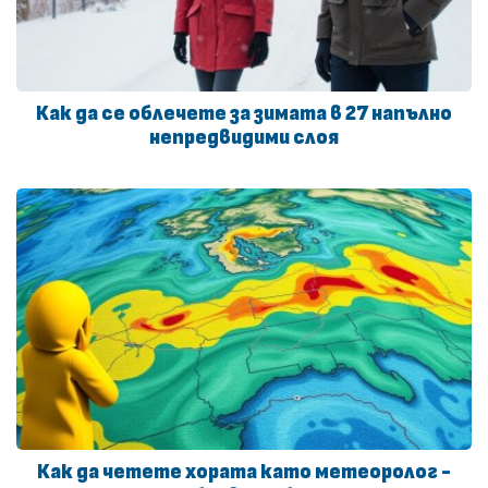
Как да се облечете за зимата в 27 напълно
непредвидими слоя
Как да четете хората като метеоролог -