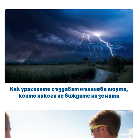
Как ураганите създават мълниеви шоута,
които никога не виждате на земята