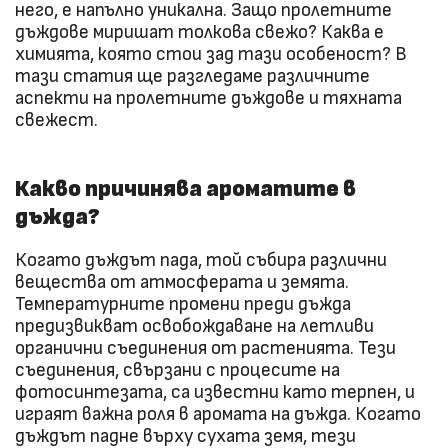
него, е напълно уникална. Защо пролетните
дъждове миришат толкова свежо? Каква е
химията, която стои зад тази особеност? В
тази статия ще разгледаме различните
аспекти на пролетните дъждове и тяхната
свежест.
Какво причинява ароматите в
дъжда?
Когато дъждът пада, той събира различни
вещества от атмосферата и земята.
Температурните промени преди дъжда
предизвикват освобождаване на летливи
органични съединения от растенията. Тези
съединения, свързани с процесите на
фотосинтезата, са известни като терпен, и
играят важна роля в аромата на дъжда. Когато
дъждът падне върху сухата земя, тези