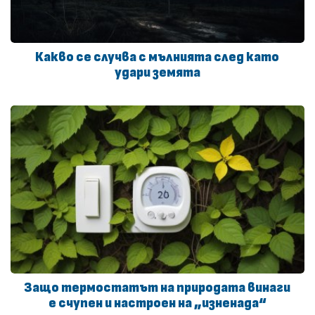
Какво се случва с мълнията след като
удари земята
Защо термостатът на природата винаги
е счупен и настроен на „изненада“