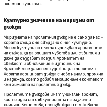
наистина уникална.
Културно значение на миризми от
дъжда
Миризмата на пролетния дъжд не е само за нас -
хората също сме свързани с нея културно.
Много култури по света използват ароматите
на дъжда, за да опишат чувства или събития и
даже да създават поезия. Ароматът на
свежест и обновление е източник на
вдъхновение за много художници и писатели.
Хората асоциират дъжда с ново начало, промяна
и надежда, което добавя емоционален контекст
към химията на пролетния дъжд.
Пролетните дъждове имат уникален аромат,
който идва от съвкупността на различни
химични вещества, произвеждани от живата