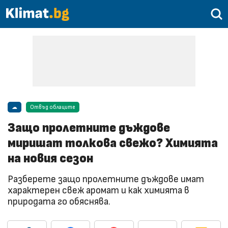
☁
Отвъд облаците
Защо пролетните дъждове
миришат толкова свежо? Химията
на новия сезон
Разберете защо пролетните дъждове имат
характерен свеж аромат и как химията в
природата го обяснява.