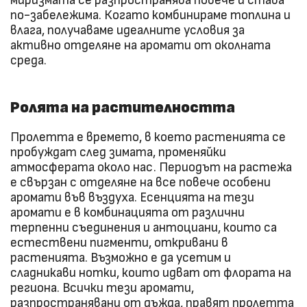
миризмата се разпространява повече и става
по-забележима. Когато комбинираме топлина и
влага, получаваме идеалните условия за
активно отделяне на аромати от околната
среда.
Ролята на растителността
Пролетта е времето, в което растенията се
пробуждат след зимата, променяйки
атмосферата около нас. Периодът на растежа
е свързан с отделяне на все повече особени
аромати във въздуха. Есенцията на тези
аромати е в комбинацията от различни
терпенни съединения и антоциани, които са
естествени пигменти, откривани в
растенията. Възможно е да усетим и
сладникави нотки, които идват от флората на
региона. Всички тези аромати,
разпространявани от дъжда, правят пролетта