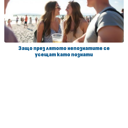
Защо през лятото непознатите се
усещат като познати