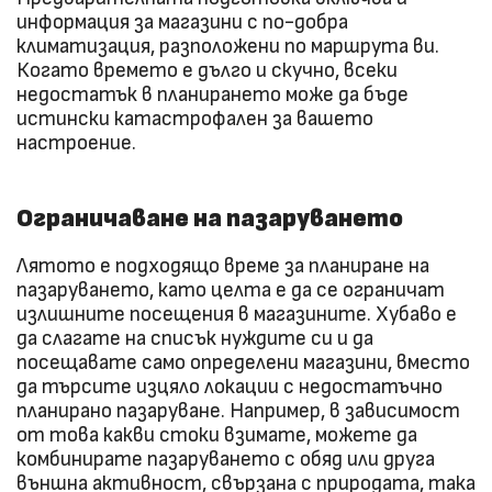
информация за магазини с по-добра
климатизация, разположени по маршрута ви.
Когато времето е дълго и скучно, всеки
недостатък в планирането може да бъде
истински катастрофален за вашето
настроение.
Ограничаване на пазаруването
Лятото е подходящо време за планиране на
пазаруването, като целта е да се ограничат
излишните посещения в магазините. Хубаво е
да слагате на списък нуждите си и да
посещавате само определени магазини, вместо
да търсите изцяло локации с недостатъчно
планирано пазаруване. Например, в зависимост
от това какви стоки взимате, можете да
комбинирате пазаруването с обяд или друга
външна активност, свързана с природата, така