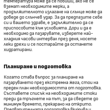
температура може да се повиши, ако не се
вземат необходимите мерки, а
продължителното излагане на слънце може да
доведе до слънчев удар. За да предпазите себе
си и вашето здраве, е задължително да се
приспособите към условията. Дори и да е
необходимо да пазарувате, изберете най-
хладния часови интервал през деня, носете
леки дрехи и се постарайте да останете
хидратирани.
Планиране и подготовка
Когато става въпрос за планиране на
пазаруването през екстремна жега, стои на
преден план необходимостта от подготовка.
Съставете списък на необходимите стоки
преди да тръгнете на път, за да сведете до
минимум времето, прекарано на открито.
Предварителната подготовка включва и