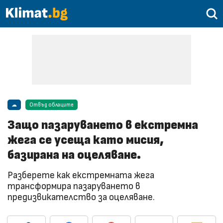
☁
Отвъд облаците
Защо пазаруването в екстремна
жега се усеща като мисия,
базирана на оцеляване.
Разберете как екстремната жега
трансформира пазаруването в
предизвикателство за оцеляване.