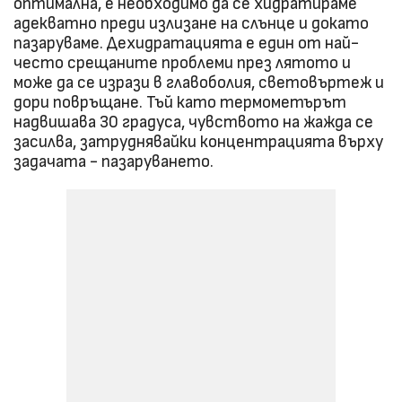
оптимална, е необходимо да се хидратираме
адекватно преди излизане на слънце и докато
пазаруваме. Дехидратацията е един от най-
често срещаните проблеми през лятото и
може да се изрази в главоболия, световъртеж и
дори повръщане. Тъй като термометърът
надвишава 30 градуса, чувството на жажда се
засилва, затруднявайки концентрацията върху
задачата - пазаруването.