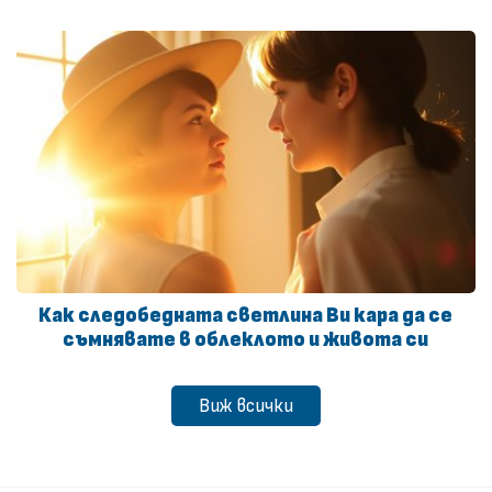
Как следобедната светлина Ви кара да се
съмнявате в облеклото и живота си
Виж всички