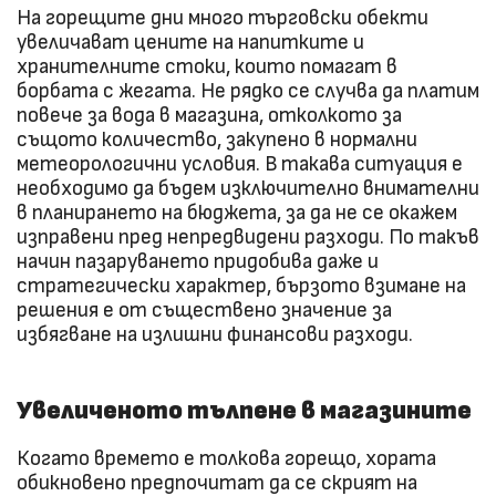
На горещите дни много търговски обекти
увеличават цените на напитките и
хранителните стоки, които помагат в
борбата с жегата. Не рядко се случва да платим
повече за вода в магазина, отколкото за
същото количество, закупено в нормални
метеорологични условия. В такава ситуация е
необходимо да бъдем изключително внимателни
в планирането на бюджета, за да не се окажем
изправени пред непредвидени разходи. По такъв
начин пазаруването придобива даже и
стратегически характер, бързото взимане на
решения е от съществено значение за
избягване на излишни финансови разходи.
Увеличеното тълпене в магазините
Когато времето е толкова горещо, хората
обикновено предпочитат да се скрият на