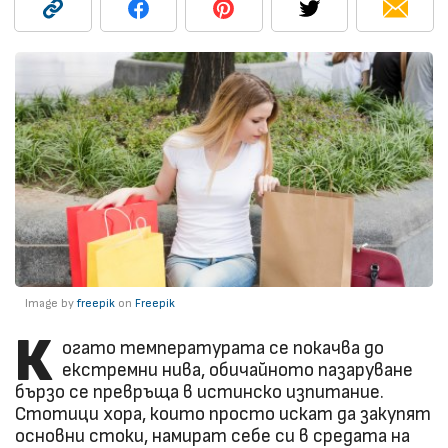
Image by
freepik
on
Freepik
К
огато температурата се покачва до
екстремни нива, обичайното пазаруване
бързо се превръща в истинско изпитание.
Стотици хора, които просто искат да закупят
основни стоки, намират себе си в средата на