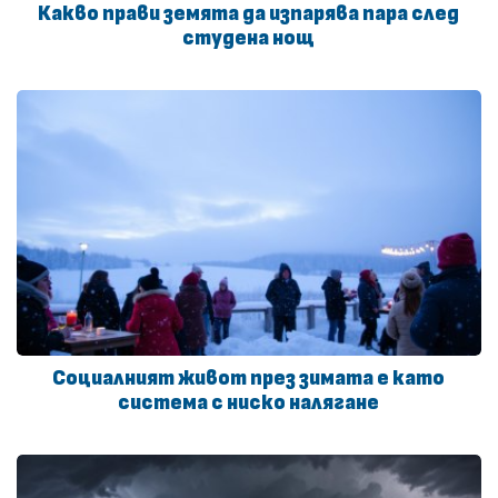
Какво прави земята да изпарява пара след
студена нощ
Социалният живот през зимата е като
система с ниско налягане