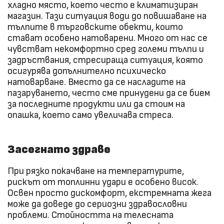
хладно място, което често е климатизиран
магазин. Тази ситуация води до повишаване на
тълпите в търговските обекти, които
стават особено натоварени. Много от нас се
чувстват некомфортно сред големи тълпи и
задръствания, стресираща ситуация, която
осигурява допълнително психическо
натоварване. Вместо да се насладите на
пазаруването, често сме принудени да се бием
за последните продукти или да стоим на
опашка, което само увеличава стреса.
Засегнато здраве
При рязко покачване на температурите,
рискът от топлинни удари е особено висок.
Освен просто дискомфорт, екстремната жега
може да доведе до сериозни здравословни
проблеми. Стойността на телесната