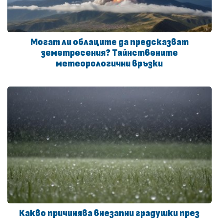
Могат ли облаците да предсказват
земетресения? Тайнствените
метеорологични връзки
Какво причинява внезапни градушки през