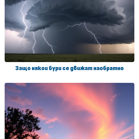
Защо някои бури се движат наобратно