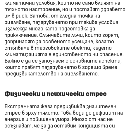
климатични условия, които не само влияят на
тяхното настроение, но и поставят здравето
им в риск. Затова, от гледна точка на
оцеляване, пазаруването при такива условия
изглежда много като подготовка за
приключение. Слънчевите лъчи, които горят,
допринасят за особеното усещане, когато
стъпваме в търговските обекти, където
климатизацията е единственото ни спасение.
Важно е да се запознаем с основните аспекти,
които правят пазаруването в горещо време
предизвикателство на оцеляването.
Физически и психически стрес
Екстремната жега предизвиква значителен
стрес върху тялото. Това води до дефицит на
енергия и повишена умора. Много от нас не
осъзнават, че за да оставим кондицията си