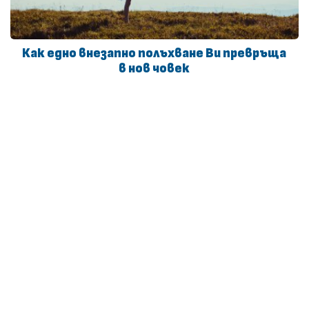
Как едно внезапно полъхване Ви превръща
в нов човек