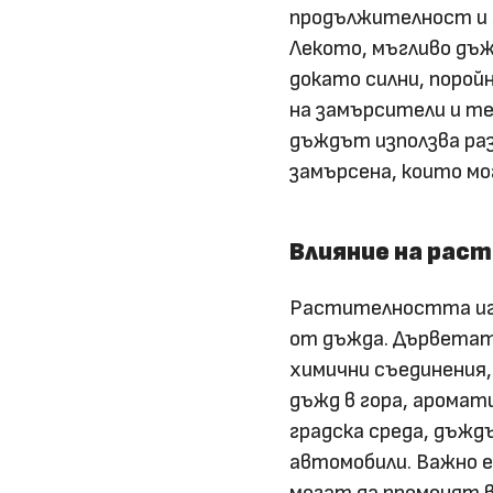
продължителност и х
Лекото, мъгливо дъ
докато силни, порой
на замърсители и те
дъждът използва раз
замърсена, които мо
Влияние на ра
Растителността игр
от дъжда. Дърветат
химични съединения,
дъжд в гора, аромат
градска среда, дъжд
автомобили. Важно е