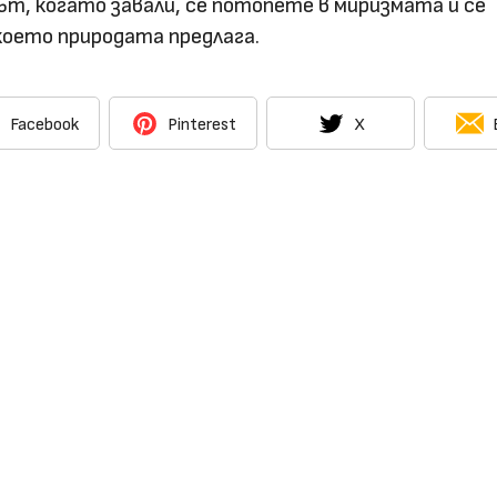
път, когато завали, се потопете в миризмата и се
което природата предлага.
Facebook
Pinterest
X