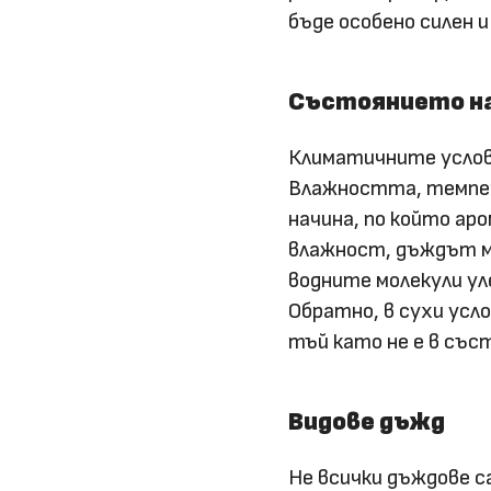
бъде особено силен и
Състоянието н
Климатичните услов
Влажността, темпер
начина, по който ар
влажност, дъждът мо
водните молекули у
Обратно, в сухи усл
тъй като не е в със
Видове дъжд
Не всички дъждове с