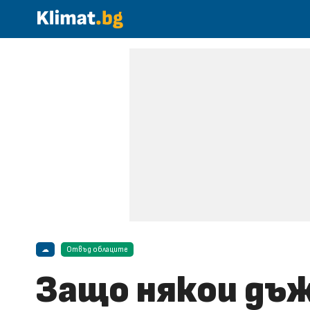
☁
Отвъд облаците
Защо някои дъж