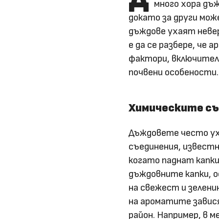
много хора дъ
докато за други мож
дъждове ухаят неве
е да се разбере, че
фактори, включителн
почвени особености.
Химическите съ
Дъждовете често ух
съединения, извест
когато паднат капки
дъждовните капки, 
на свежест и зелени
на ароматите завис
район. Например, в 