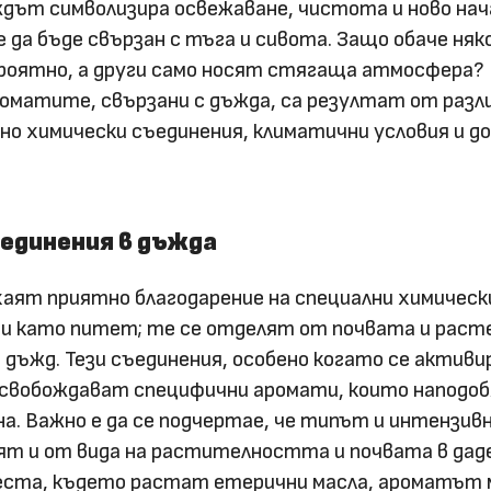
ждът символизира освежаване, чистота и ново нач
е да бъде свързан с тъга и сивота. Защо обаче няк
роятно, а други само носят стягаща атмосфера?
 ароматите, свързани с дъжда, са резултат от разл
о химически съединения, климатични условия и д
единения в дъжда
аят приятно благодарение на специални химическ
ни като питет; те се отделят от почвата и раст
 дъжд. Тези съединения, особено когато се актив
освобождават специфични аромати, които наподо
на. Важно е да се подчертае, че типът и интензи
ят и от вида на растителността и почвата в дад
места, където растат етерични масла, ароматът 