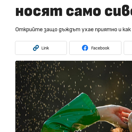
носят само си
Открийте защо дъждът ухае приятно и как 
Link
Facebook