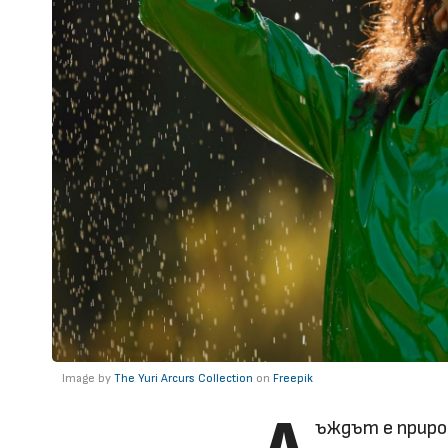
Image by
The Yuri Arcurs Collection
on
Freepik
Д
ъждът е приро