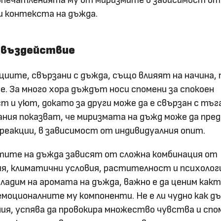
впечатленията му от миризмите в зависимост от
 контекста на дъжда.
 въздействие
иите, свързани с дъжда, също влияят на начина, 
е. За много хора дъждът носи спомени за спокоен
т и уют, докато за други може да е свързан с тъг
ания показват, че миризмата на дъжд може да пре
 реакции, в зависимост от индивидуалния опит.
атите на дъжда зависят от сложна комбинация от
я, климатични условия, растителност и психолог
сладим на аромата на дъжда, важно е да ценим как
емоционалните му компоненти. Не е ли чудно как 
ния, успява да провокира множество чувства и спо