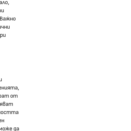
ало,
ои
 Важно
ични
ори
и
енията,
ират от
бяват
вността
ен
може да