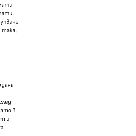
мати.
мати,
рупване
 така,
ждана
и
след
като в
лт и
ка