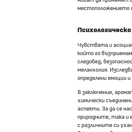
могат да променят 
местоположението и
Психологическо
Чувствата и асоциац
който го възприемам
следобед, безопаснос
меланхолия. Изследв
определени емоции и
В заключение, аром
химически съединени
аспекти. За да се на
природните, така и 
с различните си уха