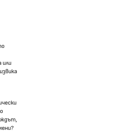
по
а или
дизвика
ически
то
дъждът,
мени?