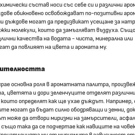
имически състав носи със себе си и различни аро
ждове обикновено освобождават по-позитивни аро
ни дъждове могат да предизвикат усещане за нат
жки молекули, които да замъгляват въздуха. Също
лични качества на водата - чиста, минерална или
гат да повлияят на цвета и аромата му.
стителността
ае основна роля в ароматната палитра, произве
а, цветята и дори зеленчуците отделят различн
 които определят как ще ухае дъждът. Например, 
ите могат да бъдат силно ободряващи и земни, до
ът може да отвори миризми на замърсители, асфа
 също така да се подчертае как навиците на чове