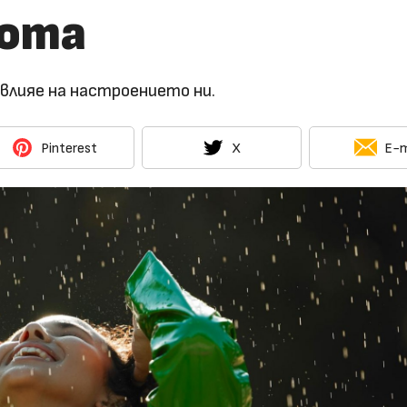
вота
влияе на настроението ни.
Pinterest
X
E-m