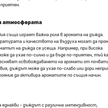
 приятен.
а атмосферата
ия също играят важна роля в аромата на дъжда.
атурата и качеството на въздуха могат да про
оматът на дъжда се усеща. Например, при висока
же да ухае по-силно и да бъде по-приятен, тъй к
лесняват освобождаването на аромати от почвата
овия, дъждът може да ухае по-слабо или дори непр
тояние да активира ароматите по същия начин.
а еднакви - дъждът с различна интензивност,