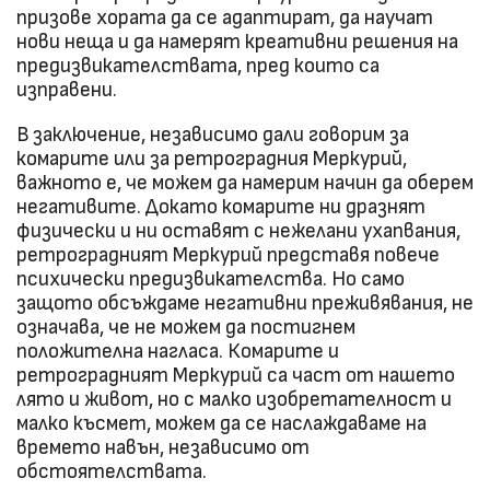
призове хората да се адаптират, да научат
нови неща и да намерят креативни решения на
предизвикателствата, пред които са
изправени.
В заключение, независимо дали говорим за
комарите или за ретроградния Меркурий,
важното е, че можем да намерим начин да оберем
негативите. Докато комарите ни дразнят
физически и ни оставят с нежелани ухапвания,
ретроградният Меркурий представя повече
психически предизвикателства. Но само
защото обсъждаме негативни преживявания, не
означава, че не можем да постигнем
положителна нагласа. Комарите и
ретроградният Меркурий са част от нашето
лято и живот, но с малко изобретателност и
малко късмет, можем да се наслаждаваме на
времето навън, независимо от
обстоятелствата.