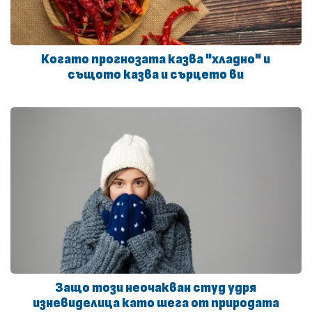
Когато прогнозата казва "хладно" и
същото казва и сърцето ви
Защо този неочакван студ удря
изневиделица като шега от природата