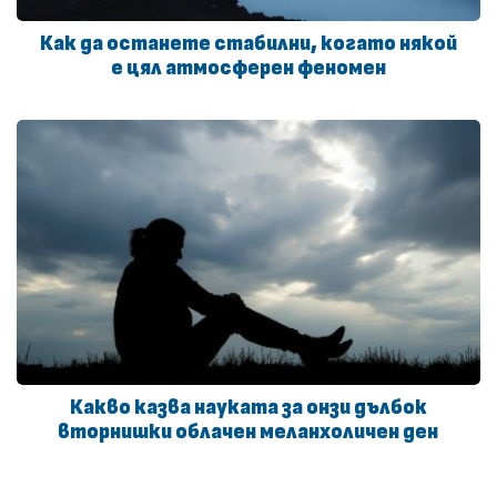
Как да останете стабилни, когато някой
е цял атмосферeн феномен
Какво казва науката за онзи дълбок
вторнишки облачен меланхоличен ден