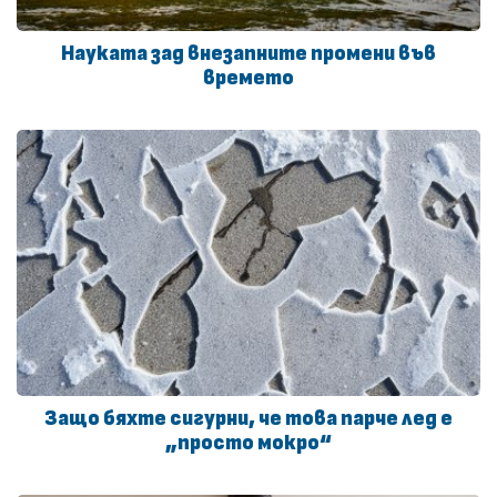
Науката зад внезапните промени във
времето
Защо бяхте сигурни, че това парче лед е
„просто мокро“