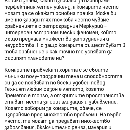
Всички знаем, какво означава да планираме
перфектния летен уикенд, а комарите често
могат да се окажат основна пречка. Може би
именно заради тях толкова често чуваме
сравненията с ретроградния Меркурий -
интересен астрономически феномен, който
също предлага множество затруднения и
неудобства. Но защо комарите съществуват в
това сравнение и как точно те успяват да
съсипят плановете ни?
Комарите привлекат хората със своите
мънички полу-прозрачни тела и способността
си да се появяват по всеки удобен повод.
Техният любим сезон е лятото, когато
времето е топло, а откритите пространства
стават места за социализация и забавление.
Когато говорим за комарите, обаче, се
изправяме пред множество проблеми. На първо
място, те могат да предават множество
заболявания, включително денга, малария и