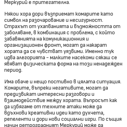
Меркурий е притегателна.
Някои хора дори възприемат комарите като
символ на разочарование и несигурност.
Страхът от ухапванията и възможността от
заболяване, в комбинация с проблема, с който
забавянията на комуникационния и
организационен фронт, могат да накарат
хората да се чувстват уязвими. Именно тук
идва алегорията - малките насекоми сякаш се
явяват физическата форма на този ненадежден
период.
Има обаче и нещо постивно в цялата ситуация.
Комарите, въпреки негативите, могат да
предизвикат интересни разговори и
взаимодействие между хората. Въпросът как
да избягаме от техните атаки може да
вдъхнови креативни идеи като духчета,
репеленти и дори нови социални игри. По същия
начин ретроградният Меркурий може да