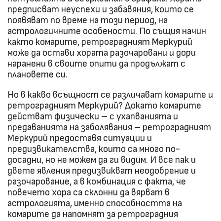
предписват неуспехи и забавяния, които се
появяват по време на този период, на
астрологичните особености. По същия начин
както комарите, ретроградният Меркурий
може да остави хората разочаровани и дори
наранени в своите опити да продължат с
плановете си.
Но в какво всъщност се различават комарите и
ретроградният Меркурий? Докато комарите
действат физически – с ухапванията и
предаванията на заболявания – ретроградният
Меркурий предоставя ситуации и
предизвикателства, които са много по-
досадни, но не можем да ги видим. И все пак и
двете явления предизвикват неодобрение и
разочарование, а в комбинация с факта, че
повечето хора са склонни да вярват в
астрологията, именно способността на
комарите да напомнят за ретроградния