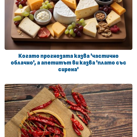
Когато прогнозата казва 'частично
облачно', а апетитът ви казва 'плато със
сирена'