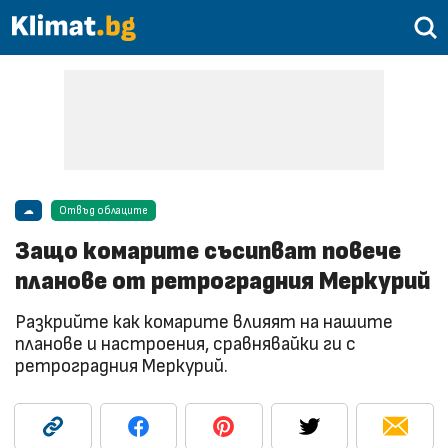
☁
Отвъд облаците
Защо комарите съсипват повече
планове от ретроградния Меркурий
Разкрийте как комарите влияят на нашите
планове и настроения, сравнявайки ги с
ретроградния Меркурий.