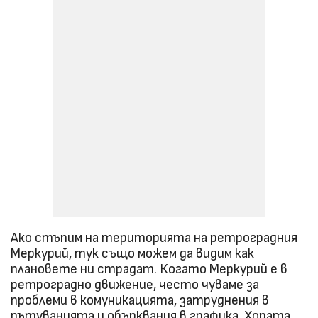
Ако стъпим на територията на ретроградния
Меркурий, тук също можем да видим как
плановете ни страдат. Когато Меркурий е в
ретроградно движение, често чуваме за
проблеми в комуникацията, затруднения в
пътуванията и обърквания в графика. Хората