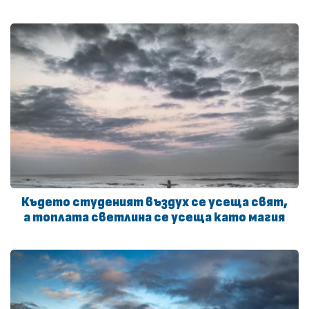
Където студеният въздух се усеща свят,
а топлата светлина се усеща като магия