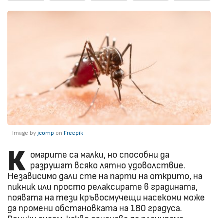
Image by
jcomp
on
Freepik
К
омарите са малки, но способни да
разрушат всяко лятно удоволствие.
Независимо дали сте на парти на открито, на
пикник или просто релаксирате в градината,
появата на тези кръвосмучещи насекоми може
да промени обстановката на 180 градуса.