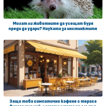
Могат ли животните да усещат буря
преди да удари? Науката за инстинктите
Защо това симпатично кафене с тераса