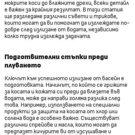
мокрите коси до влажните дрехи, всеки детайл
е важен за крайния резултат. В тази статия
ще разгледаме различни съвети и трикове,
които могат да ви помогнат да изглеждате по-
добре след излизане от водата, независимо
колко трудна изглежда задачата.
Подготвителни стъпки преди
плуването
Ключът към успешното излизане от басейн е
подготовката. Начинът, по който се грижите
за косата и кожата си преди да влезете във
водата, може да направи голяма разлика след
това. Например, използването на специални
продукти за защита на косата от хлор или
солена вода е особено важно. Съществуват
различни спрейове и масла, които могат да
предпазят кичурите ви от изсушаване и