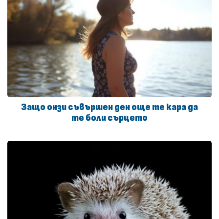
Защо онзи съвършен ден още те кара да
те боли сърцето