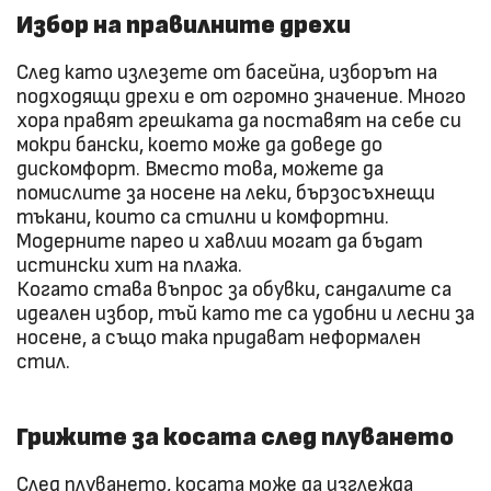
Избор на правилните дрехи
След като излезете от басейна, изборът на
подходящи дрехи е от огромно значение. Много
хора правят грешката да поставят на себе си
мокри бански, което може да доведе до
дискомфорт. Вместо това, можете да
помислите за носене на леки, бързосъхнещи
тъкани, които са стилни и комфортни.
Модерните парео и хавлии могат да бъдат
истински хит на плажа.
Когато става въпрос за обувки, сандалите са
идеален избор, тъй като те са удобни и лесни за
носене, а също така придават неформален
стил.
Грижите за косата след плуването
След плуването, косата може да изглежда