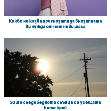
Какво не казва прогнозата за внезапната
ви нужда от пет нови шала
Защо следобедното слънце се усещаше
като край