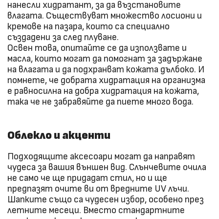
нанесли хидратант, за да възстановите
влагата. Съществуват множество лосиони и
кремове на пазара, които са специално
създадени за след плуване.
Освен това, опитайте се да използвате и
масла, които могат да помогнат за задържане
на влагата и да подхранват кожата дълбоко. И
помнете, че добрата хидратация на организма
е равносилна на добра хидратация на кожата,
така че не забравяйте да пиете много вода.
Облекло и акценти
Подходящите аксесоари могат да направят
чудеса за вашия външен вид. Слънчевите очила
не само че ще придадат стил, но и ще
предпазят очите ви от вредните UV лъчи.
Шапките също са чудесен избор, особено през
летните месеци. Вместо стандартните