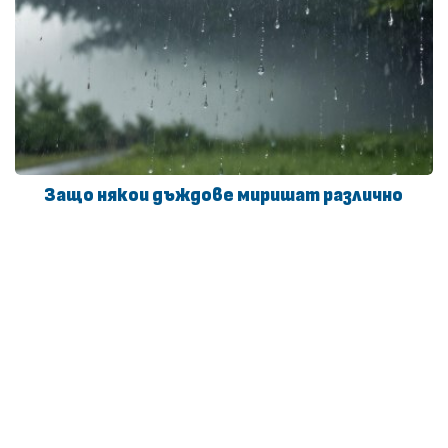
Защо някои дъждове миришат различно