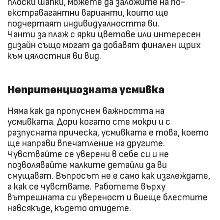
плоски шапки, можете да заложите на по-
екстравагантни варианти, които ще
подчертаят индивидуалността ви.
Чанти за плаж с ярки цветове или интересен
дизайн също могат да добавят финален щрих
към цялостния ви вид.
Непритенциозната усмивка
Няма как да пропуснем важността на
усмивката. Дори когато сте мокри и с
разпусната прическа, усмивката е това, което
ще направи впечатление на другите.
Чувствайте се уверени в себе си и не
позволявайте малките детайли да ви
смущават. Въпросът не е само как изглеждате,
а как се чувствате. Работете върху
вътрешната си увереност и виеще блестите
навсякъде, където отидете.