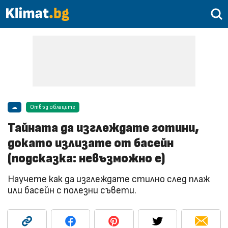
☁
Отвъд облаците
Тайната да изглеждате готини,
докато излизате от басейн
(подсказка: невъзможно е)
Научете как да изглеждате стилно след плаж
или басейн с полезни съвети.