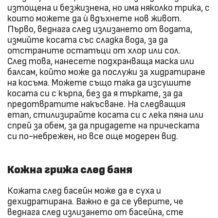
изтощена и безжизнена, но има няколко трика, с
които можете да ѝ вдъхнете нов живот.
Първо, веднага след излизането от водата,
измийте косата със сладка вода, за да
отстраните остатъци от хлор или сол.
След това, нанесете подхранваща маска или
балсам, който може да послужи за хидратиране
на косъма. Можете също така да изсушите
косата си с кърпа, без да я търкате, за да
предотвратите накъсване. На следващия
етап, стилизирайте косата си с лека пяна или
спрей за обем, за да придадете на прическата
си по-небрежен, но все още модерен вид.
Кожна грижа след баня
Кожата след басейн може да е суха и
дехидратирана. Важно е да се уверите, че
веднага след излизането от басейна, сте