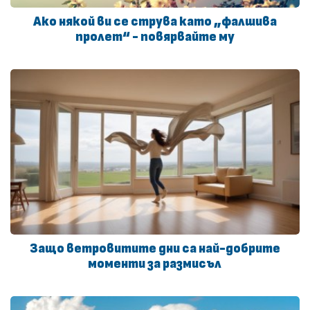
Ако някой ви се струва като „фалшива
пролет“ - повярвайте му
Защо ветровитите дни са най-добрите
моменти за размисъл