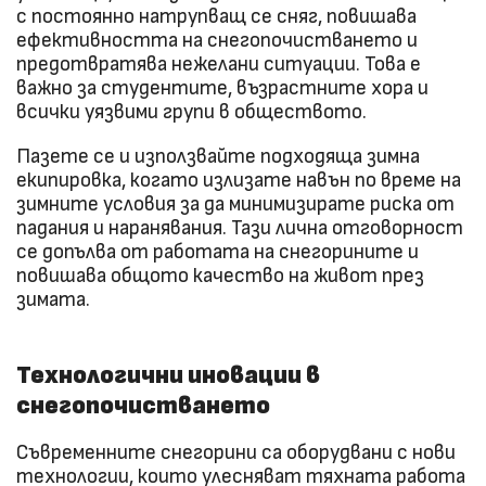
с постоянно натрупващ се сняг, повишава
ефективността на снегопочистването и
предотвратява нежелани ситуации. Това е
важно за студентите, възрастните хора и
всички уязвими групи в обществото.
Пазете се и използвайте подходяща зимна
екипировка, когато излизате навън по време на
зимните условия за да минимизирате риска от
падания и наранявания. Тази лична отговорност
се допълва от работата на снегорините и
повишава общото качество на живот през
зимата.
Технологични иновации в
снегопочистването
Съвременните снегорини са оборудвани с нови
технологии, които улесняват тяхната работа