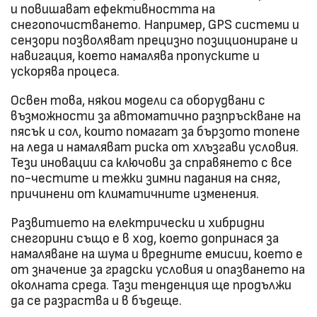
и повишават ефективността на
снегопочистването. Например, GPS системи и
сензори позволяват прецизно позициониране и
навигация, което намалява пропуските и
ускорява процеса.
Освен това, някои модели са оборудвани с
възможности за автоматично разпръскване на
пясък и сол, които помагат за бързото топене
на леда и намаляват риска от хлъзгави условия.
Тези иновации са ключови за справянето с все
по-честите и тежки зимни падания на сняг,
причинени от климатичните изменения.
Развитието на електрически и хибридни
снегорини също е в ход, което допринася за
намаляване на шума и вредните емисии, което е
от значение за градски условия и опазването на
околната среда. Тази тенденция ще продължи
да се разраства и в бъдеще.