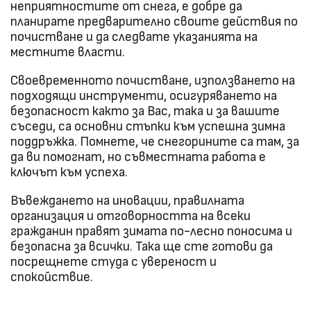
неприятностите от снега, е добре да
планирате предварително своите действия по
почистване и да следвате указанията на
местните власти.
Своевременното почистване, използването на
подходящи инструменти, осигуряването на
безопасност както за Вас, така и за вашите
съседи, са основни стъпки към успешна зимна
поддръжка. Помнете, че снегорините са там, за
да ви помогнат, но съвместната работа е
ключът към успеха.
Въвеждането на иновации, правилната
организация и отговорността на всеки
гражданин правят зимата по-лесно поносима и
безопасна за всички. Така ще сте готови да
посрещнете студа с увереност и
спокойствие.