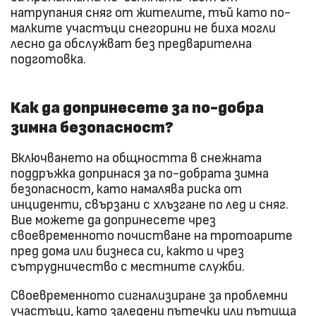
натрупания сняг от жителите, тъй като по-
малките участъци снегорини не биха могли
лесно да обслужват без предварителна
подготовка.
Как да допринесете за по-добра
зимна безопасност?
Включването на общността в снежната
поддръжка допринася за по-добрата зимна
безопасност, като намалява риска от
инциденти, свързани с хлъзгане по лед и сняг.
Вие можете да допринесете чрез
своевременното почистване на тротоарите
пред дома или бизнеса си, както и чрез
сътрудничество с местните служби.
Своевременното сигнализиране за проблемни
участъци, като заледени пътечки или пътища