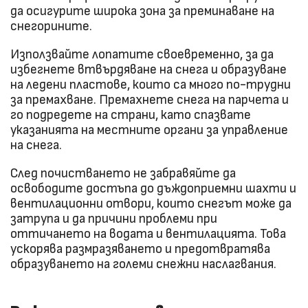
да осигурите широка зона за преминаване на
снегорините.
Използвайте лопатите своевременно, за да
избегнете втвърдяване на снега и образуване
на ледени пластове, които са много по-трудни
за премахване. Премахнете снега на парчета и
го подредете на страни, като спазвате
указанията на местните органи за управление
на снега.
След почистването не забравяйте да
освободите достъпа до дъждоприемни шахти и
вентилационни отвори, които снегът може да
затрупа и да причини проблеми при
оттичането на водата и вентилацията. Това
ускорява размразяването и предотвратява
образуването на големи снежни наслагвания.