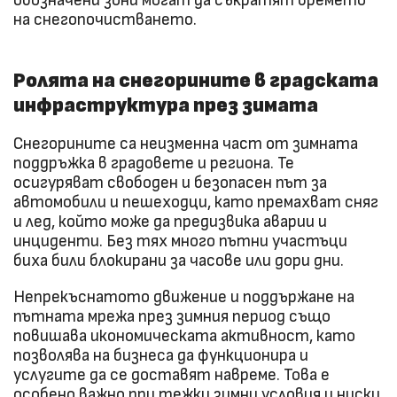
обозначени зони могат да съкратят времето
на снегопочистването.
Ролята на снегорините в градската
инфраструктура през зимата
Снегорините са неизменна част от зимната
поддръжка в градовете и региона. Те
осигуряват свободен и безопасен път за
автомобили и пешеходци, като премахват сняг
и лед, който може да предизвика аварии и
инциденти. Без тях много пътни участъци
биха били блокирани за часове или дори дни.
Непрекъснатото движение и поддържане на
пътната мрежа през зимния период също
повишава икономическата активност, като
позволява на бизнеса да функционира и
услугите да се доставят навреме. Това е
особено важно при тежки зимни условия и ниски