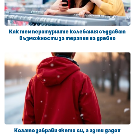
Как температурните колебания създават
възможности за терапия на дребно
Когато забрави якето си, а аз ти дадох