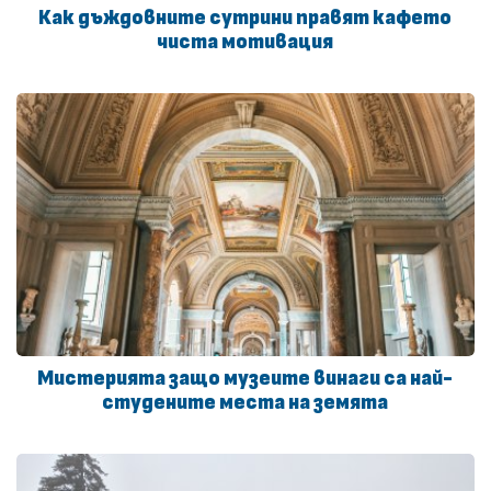
Как дъждовните сутрини правят кафето
чиста мотивация
Мистерията защо музеите винаги са най-
студените места на земята