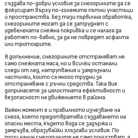
създава по-добри условия за снегорините да се
фокусират върху по-големите пътни участъци
и пространства. Без тази първична обработка,
снегорините могат да се затруднят с
удебелената снежна покривка и се налага да
работят по-бавно, за да не повредят асфалта
или тротоарите.
В допълнение, снегорините отстраняват не
само снежната маса, но и всички останали
следи от лед, натрупвания и замръзнали
частички, които са много трудни за
отстраняване с ръчни средства. Така Вие
допринасяте за цялостната ефективност и
безопасност на движението в района.
Важен момент е и правилното изчезване на
снега, което предотвратява създаването на
опасни места, където вода се задържа и
замръзва, образувайки хлъзгави условия. По
този начин снегорините не само почистват, а