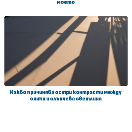
моето
Какво причинява остри контрасти между
сянка и слънчева светлина