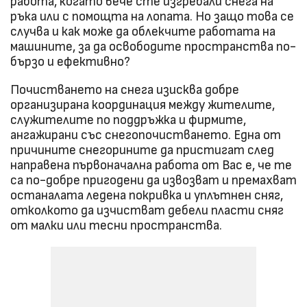
работа, когато вече сте изгребали снега на
ръка или с помощта на лопата. Но защо това се
случва и как може да облекчите работата на
машините, за да освободите пространства по-
бързо и ефективно?
Почистването на снега изисква добре
организирана координация между жителите,
служителите по поддръжка и фирмите,
ангажирани със снегопочистването. Една от
причините снегорините да пристигат след
направена първоначална работа от Вас е, че те
са по-добре пригодени да извозват и премахват
останалата ледена покривка и уплътнен сняг,
отколкото да изчистват дебели пласти сняг
от малки или тесни пространства.