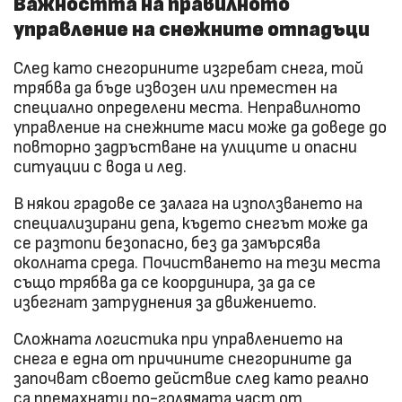
Важността на правилното
управление на снежните отпадъци
След като снегорините изгребат снега, той
трябва да бъде извозен или преместен на
специално определени места. Неправилното
управление на снежните маси може да доведе до
повторно задръстване на улиците и опасни
ситуации с вода и лед.
В някои градове се залага на използването на
специализирани депа, където снегът може да
се разтопи безопасно, без да замърсява
околната среда. Почистването на тези места
също трябва да се координира, за да се
избегнат затруднения за движението.
Сложната логистика при управлението на
снега е една от причините снегорините да
започват своето действие след като реално
са премахнати по-голямата част от