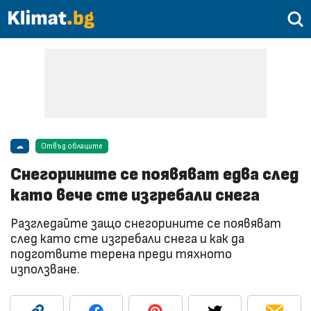
☁
Отвъд облаците
Снегорините се появяват едва след
като вече сте изгребали снега
Разгледайте защо снегорините се появяват
след като сте изгребали снега и как да
подготвите терена преди тяхното
използване.