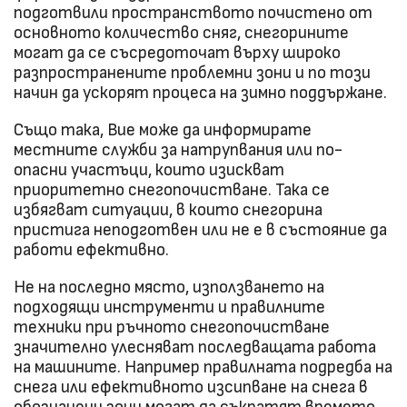
подготвили пространството почистено от
основното количество сняг, снегорините
могат да се съсредоточат върху широко
разпространените проблемни зони и по този
начин да ускорят процеса на зимно поддържане.
Също така, Вие може да информирате
местните служби за натрупвания или по-
опасни участъци, които изискват
приоритетно снегопочистване. Така се
избягват ситуации, в които снегорина
пристига неподготвен или не е в състояние да
работи ефективно.
Не на последно място, използването на
подходящи инструменти и правилните
техники при ръчното снегопочистване
значително улесняват последващата работа
на машините. Например правилната подредба на
снега или ефективното изсипване на снега в