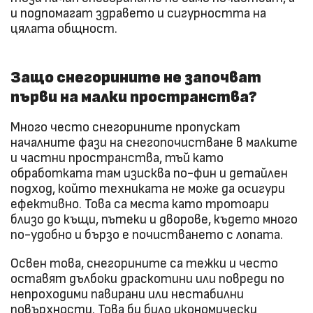
и подпомагат здравето и сигурността на
цялата общност.
Защо снегорините не започват
първи на малки пространства?
Много често снегорините пропускат
началните фази на снегопочистване в малките
и частни пространства, тъй като
обработката там изисква по-фин и детайлен
подход, който техниката не може да осигури
ефективно. Това са места като тротоари
близо до къщи, пътеки и дворове, където много
по-удобно и бързо е почистването с лопата.
Освен това, снегорините са тежки и често
оставят дълбоки драскотини или повреди по
непроходими павирани или нестабилни
повърхности. Това би било икономически