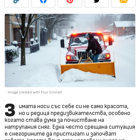
Image created with Flux Schnell
З
имата носи със себе си не само красота,
но и редица предизвикателства, особено
когато става дума за почистване на
натрупания сняг. Една често срещана ситуация
е снегорините да пристигат и започват