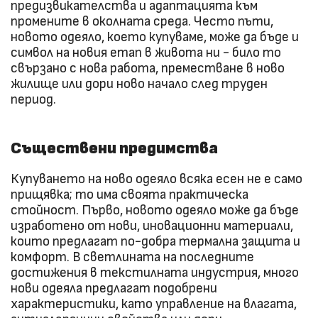
предизвикателства и адаптацията към
промените в околната среда. Често пъти,
новото одеяло, което купуваме, може да бъде и
символ на новия етап в живота ни - било то
свързано с нова работа, преместване в ново
жилище или дори ново начало след труден
период.
Съществени предимства
Купуването на ново одеяло всяка есен не е само
прищявка; то има своята практическа
стойност. Първо, новото одеяло може да бъде
изработено от нови, иновационни материали,
които предлагат по-добра термална защита и
комфорт. В светлината на последните
достижения в текстилната индустрия, много
нови одеяла предлагат подобрени
характеристики, като управление на влагата,