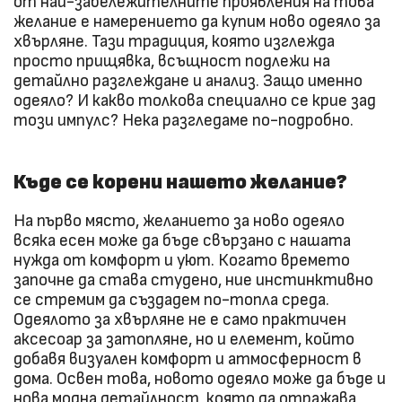
от най-забележителните проявления на това
желание е намерението да купим ново одеяло за
хвърляне. Тази традиция, която изглежда
просто прищявка, всъщност подлежи на
детайлно разглеждане и анализ. Защо именно
одеяло? И какво толкова специално се крие зад
този импулс? Нека разгледаме по-подробно.
Къде се корени нашето желание?
На първо място, желанието за ново одеяло
всяка есен може да бъде свързано с нашата
нужда от комфорт и уют. Когато времето
започне да става студено, ние инстинктивно
се стремим да създадем по-топла среда.
Одеялото за хвърляне не е само практичен
аксесоар за затопляне, но и елемент, който
добавя визуален комфорт и атмосферност в
дома. Освен това, новото одеяло може да бъде и
нова модна детайлност, която да отражава