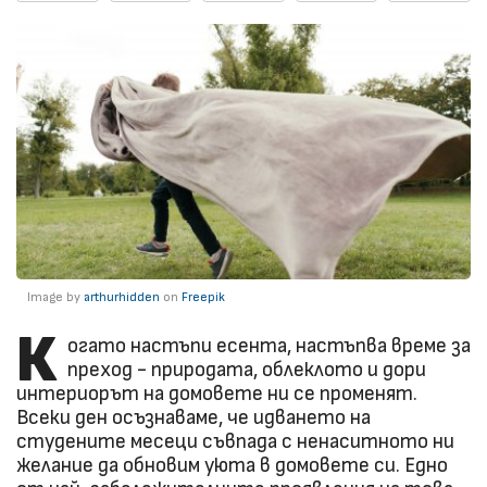
Image by
arthurhidden
on
Freepik
К
огато настъпи есента, настъпва време за
преход - природата, облеклото и дори
интериорът на домовете ни се променят.
Всеки ден осъзнаваме, че идването на
студените месеци съвпада с ненаситното ни
желание да обновим уюта в домовете си. Едно