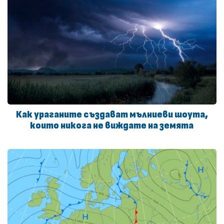
Как ураганите създават мълниеви шоута,
които никога не виждате на земята