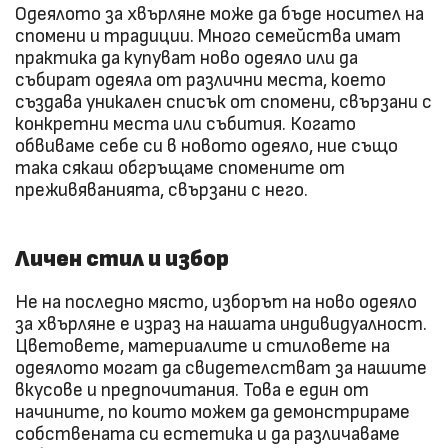
Одеялото за хвърляне може да бъде носител на
спомени и традиции. Много семейства имат
практика да купуват ново одеяло или да
събират одеяла от различни места, което
създава уникален списък от спомени, свързани с
конкретни места или събития. Когато
обвиваме себе си в новото одеяло, ние също
така сякаш обгръщаме спомените от
преживяванията, свързани с него.
Личен стил и избор
Не на последно място, изборът на ново одеяло
за хвърляне е израз на нашата индивидуалност.
Цветовете, материалите и стиловете на
одеялото могат да свидетелстват за нашите
вкусове и предпочитания. Това е един от
начините, по които можем да демонстрираме
собствената си естетика и да различаваме