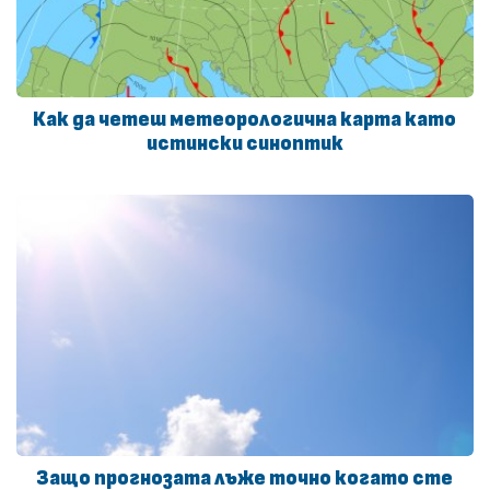
Как да четеш метеорологична карта като
истински синоптик
Защо прогнозата лъже точно когато сте