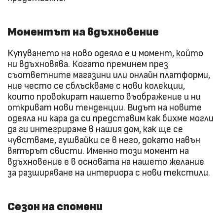
Моментът на вдъхновение
Купуването на ново одеяло е и момент, който
ни вдъхновява. Когато преминем през
съответните магазини или онлайн платформи,
ние често се сблъскваме с нови колекции,
които провокират нашето въображение и ни
откриват нови тенденции. Видът на новите
одеяла ни кара да си представим как бихме могли
да ги интегрираме в нашия дом, как ще се
чувстваме, гушвайки се в него, докато навън
вятърът свисти. Именно този момент на
вдъхновение е в основата на нашето желание
за разширяване на интериора с нови текстили.
Сезон на спомени