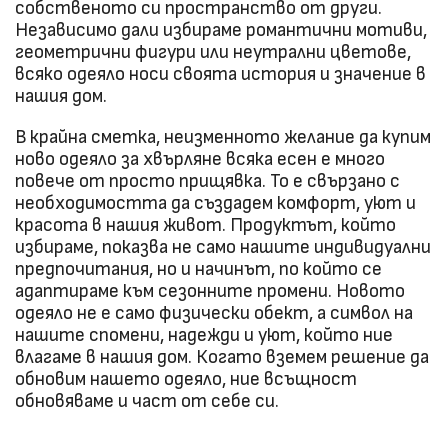
собственото си пространство от други.
Независимо дали избираме романтични мотиви,
геометрични фигури или неутрални цветове,
всяко одеяло носи своята история и значение в
нашия дом.
В крайна сметка, неизменното желание да купим
ново одеяло за хвърляне всяка есен е много
повече от просто прищявка. То е свързано с
необходимостта да създадем комфорт, уют и
красота в нашия живот. Продуктът, който
избираме, показва не само нашите индивидуални
предпочитания, но и начинът, по който се
адаптираме към сезонните промени. Новото
одеяло не е само физически обект, а символ на
нашите спомени, надежди и уют, който ние
влагаме в нашия дом. Когато вземем решение да
обновим нашето одеяло, ние всъщност
обновяваме и част от себе си.