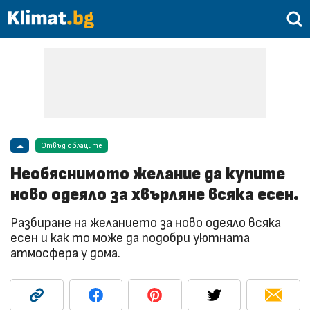
☁
Отвъд облаците
Необяснимото желание да купите
ново одеяло за хвърляне всяка есен.
Разбиране на желанието за ново одеяло всяка
есен и как то може да подобри уютната
атмосфера у дома.