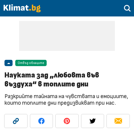
☁
Отвъд облаците
Науката зад „любовта във
въздуха“ в топлите дни
Разкрийте тайната на чувствата и емоциите,
които топлите дни предизвикват при нас.