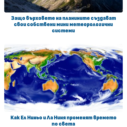
Защо върховете на планините създават
свои собствени мини метеорологични
системи
Как Ел Ниньо и Ла Ниня променят времето
по света