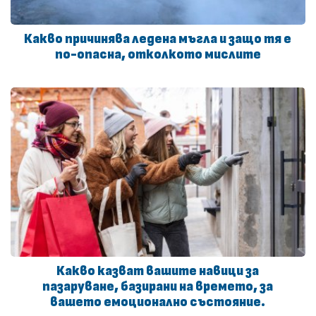
Какво причинява ледена мъгла и защо тя е
по-опасна, отколкото мислите
Какво казват вашите навици за
пазаруване, базирани на времето, за
вашето емоционално състояние.