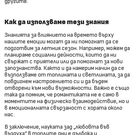
другите.
Как да използваме тези знания
Знанията за влиянието на времето върху
нашите емоции могат да ни помогнат да се
подготвим за летния сезон. Например, можем да
планираме социални дейности, които да ни
свържат с приятели или да помогнат за нови
запознанства. Както и да намерим начин да се
възползваме от топлината и светлината, за да
повдигнем настроението си и да бъдем
отворени към нови възможности. Важно е също
така да помним, че романтиката не е само в
моментите на физическо взаимодействие, но и
в емоционалната свързаност с хората около
нас.
В заключение, науката зад „любовта във
въздуха“ в топлите дни е дълбока и