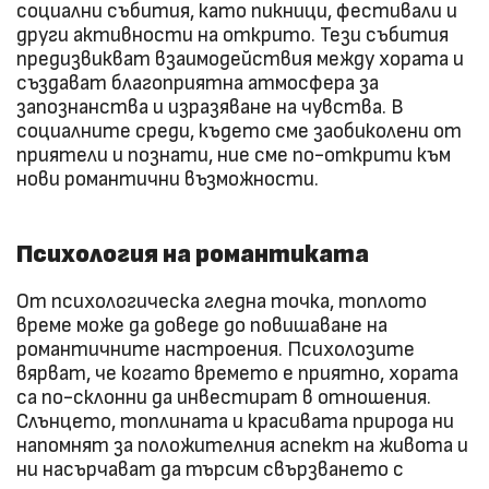
социални събития, като пикници, фестивали и
други активности на открито. Тези събития
предизвикват взаимодействия между хората и
създават благоприятна атмосфера за
запознанства и изразяване на чувства. В
социалните среди, където сме заобиколени от
приятели и познати, ние сме по-открити към
нови романтични възможности.
Психология на романтиката
От психологическа гледна точка, топлото
време може да доведе до повишаване на
романтичните настроения. Психолозите
вярват, че когато времето е приятно, хората
са по-склонни да инвестират в отношения.
Слънцето, топлината и красивата природа ни
напомнят за положителния аспект на живота и
ни насърчават да търсим свързването с