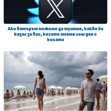
Ако вятърът можеше да туитне, какво би
казал за вас, когато имате лош ден с
косата