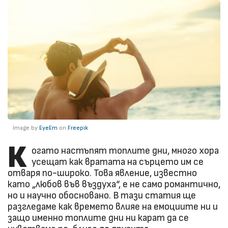
Image by
EyeEm
on
Freepik
К
огато настъпят топлите дни, много хора
усещат как вратата на сърцето им се
отваря по-широко. Това явление, известно
като „любов във въздуха“, е не само романтично,
но и научно обосновано. В тази статия ще
разгледаме как времето влияе на емоциите ни и
защо именно топлите дни ни карат да се