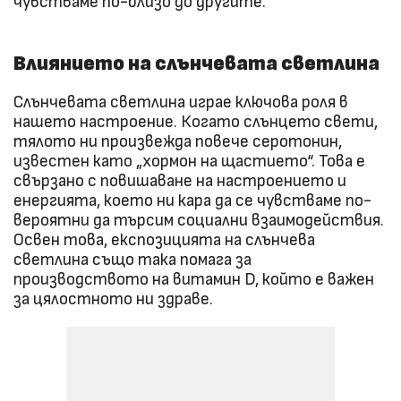
чувстваме по-близо до другите.
Влиянието на слънчевата светлина
Слънчевата светлина играе ключова роля в
нашето настроение. Когато слънцето свети,
тялото ни произвежда повече серотонин,
известен като „хормон на щастието“. Това е
свързано с повишаване на настроението и
енергията, което ни кара да се чувстваме по-
вероятни да търсим социални взаимодействия.
Освен това, експозицията на слънчева
светлина също така помага за
производството на витамин D, който е важен
за цялостното ни здраве.