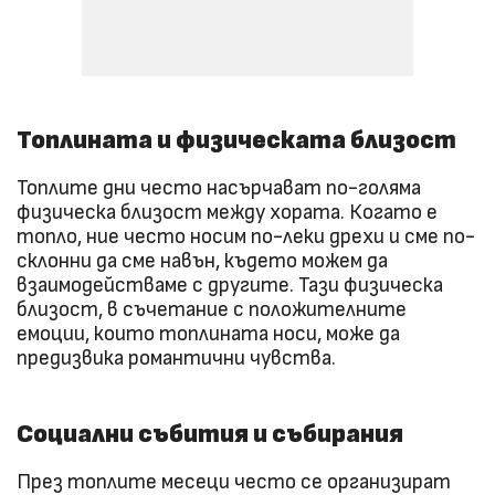
Топлината и физическата близост
Топлите дни често насърчават по-голяма
физическа близост между хората. Когато е
топло, ние често носим по-леки дрехи и сме по-
склонни да сме навън, където можем да
взаимодействаме с другите. Тази физическа
близост, в съчетание с положителните
емоции, които топлината носи, може да
предизвика романтични чувства.
Социални събития и събирания
През топлите месеци често се организират