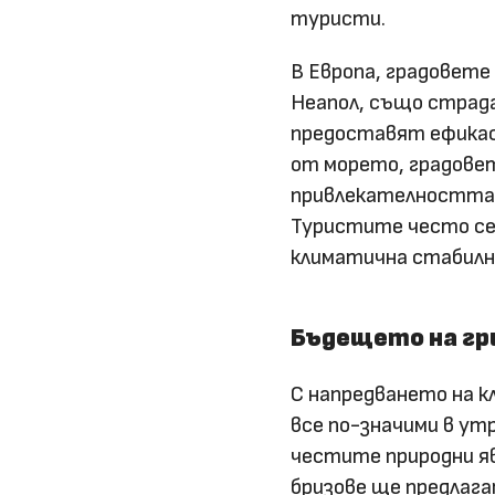
туристи.
В Европа, градовете
Неапол, също страд
предоставят ефикас
от морето, градовет
привлекателността 
Туристите често се
климатична стабилн
Бъдещето на гр
С напредването на 
все по-значими в ут
честите природни яв
бризове ще предлаг