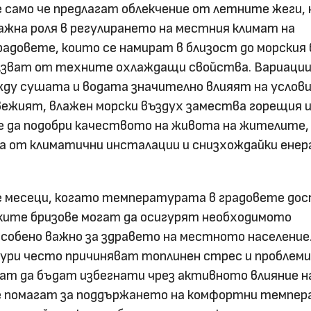
 само че предлагат облекчение от летните жеги, 
жна роля в регулирането на местния климат на
радовете, които се намират в близост до морския 
олзват от техните охлаждащи свойства. Вариаци
у сушата и водата значително влияят на услов
вежият, влажен морски въздух замества горещия и
е да подобри качеството на живота на жителите,
а от климатични инсталации и снизхождайки енер
е месеци, когато температурата в градовете до
ските бризове могат да осигурят необходимото
особено важно за здравето на местното население
ри често причиняват топлинен стрес и проблеми
ат да бъдат избегнати чрез активното влияние н
Те помагат за поддържането на комфортни темпер