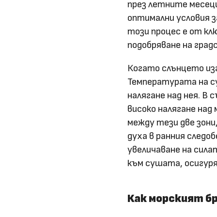
през летните месеци
оптимални условия з
този процес е от кл
подобряване на град
Когато слънцето изг
Температурата на су
налягане над нея. В
високо налягане над
между тези две зони,
духа в ранния следо
увеличаване на сила
към сушата, осигур
Как морският бр