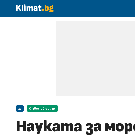
☁
Отвъд облаците
Науката за мор