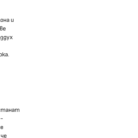
она и
ве
ъздух
ока.
 станат
о-
те
 че