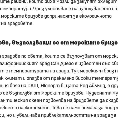
ните райони, които биха могли да закупят охладит
емператури. Чрез улесняване на използването на
 морските бризове допринасят за екологичното
 на градовете.
ове, възползващи се от морските бриз
а градове по света, които се възползват от морс
Калифорнийският град Сан Диего е известен със с
ат с температурата на града. Тук морският бриз 
ек климат и опазва от прекалено високи температ
ния бряг на САЩ, Нюпорт в щата Род Айлънд, е др
то се възползва от морските бризове. Чудесната м
лантическия океан позволява на бризовете да оказ
евието на жителите. Това не само помага за подд
и, но и увеличава привлекателността на града за