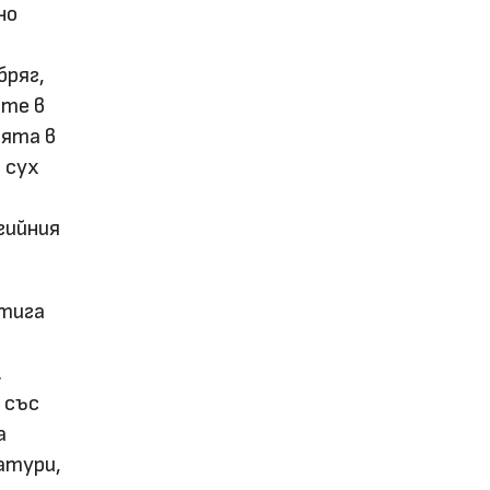
но
бряг,
ите в
ията в
 сух
гийния
стига
.
 със
а
атури,