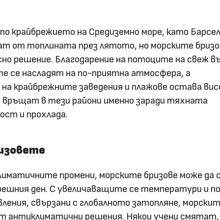
 по крайбрежието на Средиземно море, като Барсел
ат от топлината през лятото, но морските бризо
но решение. Благодарение на потоците на свеж в
е се насладят на по-приятна атмосфера, а
на крайбрежните заведения и плажове остава вис
 връщат в тези райони именно заради тяхната
ост и прохлада.
изовете
климатичните промени, морските бризове може да
решния ден. С увеличаващите се температури и п
ления, свързани с глобалното затопляне, морски
ат антиклиматични решения. Някои учени смятат,