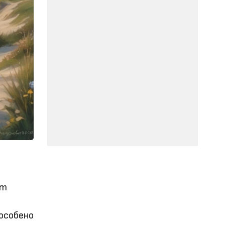
ат
особено