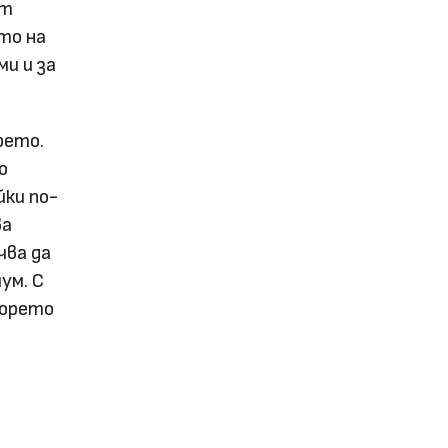
ат
то на
ми и за
рето.
о
йки по-
ва
чва да
ум. С
морето