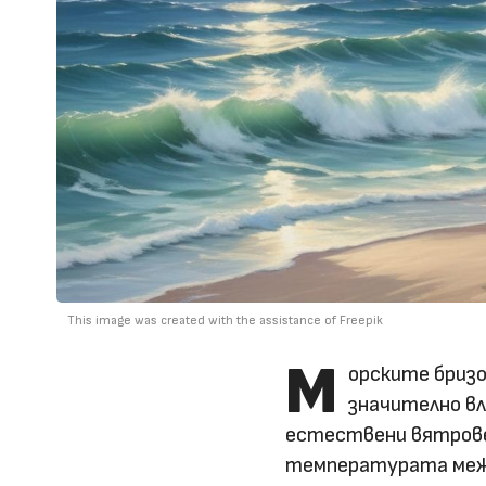
This image was created with the assistance of Freepik
М
орските бризо
значително вл
естествени вятрове,
температурата межд