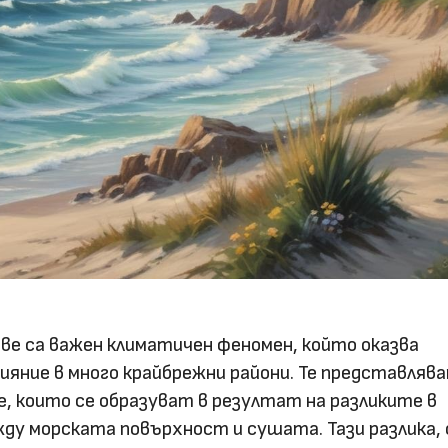
ве са важен климатичен феномен, който оказва
ияние в много крайбрежни райони. Те представляв
 които се образуват в резултат на разликите в
у морската повърхност и сушата. Тази разлика, 