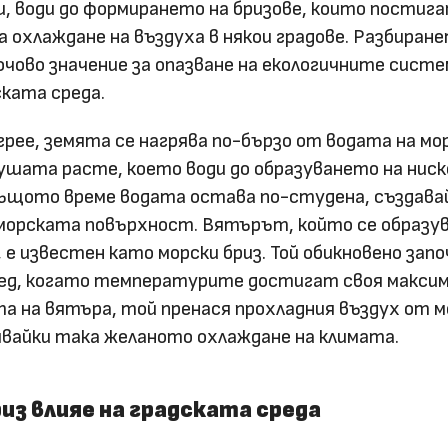
, води до формирането на бризове, които постиг
а охлаждане на въздуха в някои градове. Разбиране
ючово значение за опазване на екологичните систе
ската среда.
рее, земята се нагрява по-бързо от водата на мо
шата расте, което води до образуването на ниск
 същото време водата остава по-студена, създава
 морската повърхност. Вятърът, който се образу
 е известен като морски бриз. Той обикновено запо
бед, когато температурите достигат своя максим
та на вятъра, той пренася прохладния въздух от 
явайки така желаното охлаждане на климата.
из влияе на градската среда