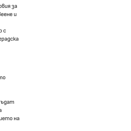
овия за
еене и
о с
градска
ито
 бъдат
а
нието на