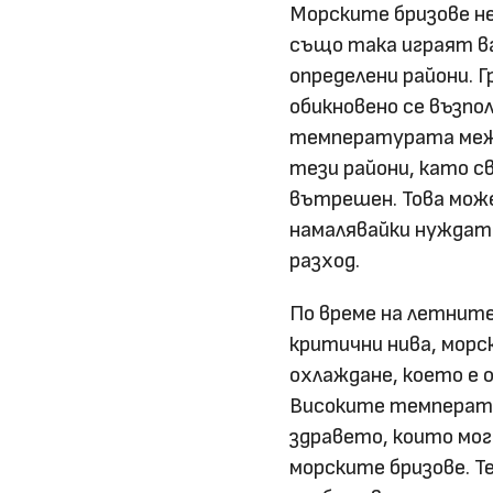
Морските бризове не
също така играят ва
определени райони. Г
обикновено се възп
температурата межд
тези райони, като с
вътрешен. Това мож
намалявайки нуждат
разход.
По време на летнит
критични нива, мор
охлаждане, което е 
Високите температу
здравето, които мог
морските бризове. 