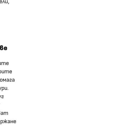
ели,
ове
ките
воите
помага
ури.
уг
у
ват
ържане