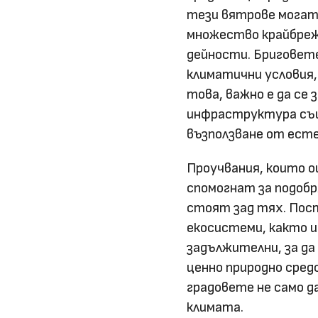
тези вятрове могат 
множество крайбрежн
дейности. Бриговет
климатични условия,
това, важно е да се
инфраструктура същ
възползване от ест
Проучвания, които о
спомогнат за подобр
стоят зад тях. Пос
екосистеми, както и
задължителни, за да
ценно природно сре
градовете не само д
климата.