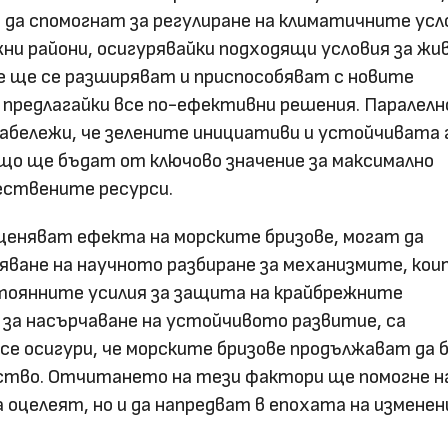
да спомогнат за регулиране на климатичните усл
и райони, осигурявайки подходящи условия за жив
е ще се разширяват и приспособяват с новите
 предлагайки все по-ефективни решения. Паралелн
 забележи, че зелените инициативи и устойчивата 
о ще бъдат от ключово значение за максимално
ествените ресурси.
ценяват ефекта на морските бризове, могат да
яване на научното разбиране за механизмите, ко
тоянните усилия за защита на крайбрежните
 за насърчаване на устойчивото развитие, са
 се осигури, че морските бризове продължават да
дство. Отчитането на тези фактори ще помогне н
а оцелеят, но и да напредват в епохата на измене