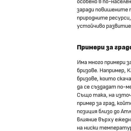
особено в по-населе
заради повишените т
природните ресурси,
устойчиво развитие
Примери за град
Има много примери з
бризове. Например, 
бризове, които скач
да се създадат по-м
Също така, на източ
пример за град, кой
позиция близо до Ат
влияние върху ежедн
на ниски температур