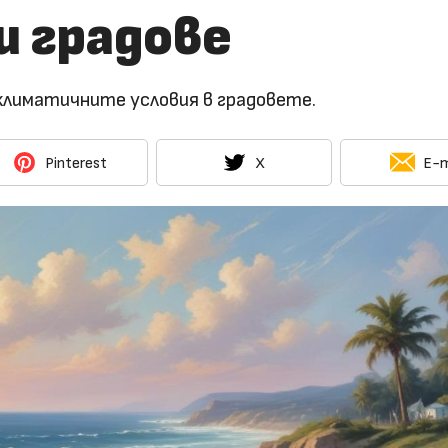
и градове
климатичните условия в градовете.
Pinterest
X
E-m