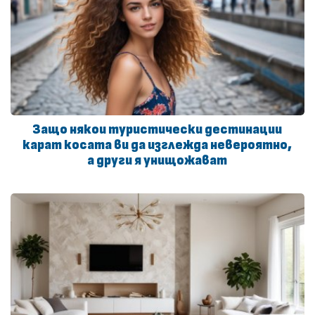
Защо някои туристически дестинации
карат косата ви да изглежда невероятно,
а други я унищожават