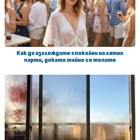
Как да изглеждате спокойни на лятно
парти, докато тайно се топите