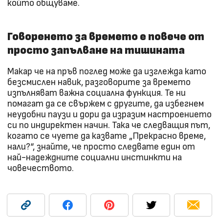
който общуваме.
Говоренето за времето е повече от
просто запълване на тишината
Макар че на пръв поглед може да изглежда като
безсмислен навик, разговорите за времето
изпълняват важна социална функция. Те ни
помагат да се свържем с другите, да избегнем
неудобни паузи и дори да изразим настроението
си по индиректен начин. Така че следващия път,
когато се чуете да казвате „Прекрасно време,
нали?“, знайте, че просто следвате един от
най-надеждните социални инстинкти на
човечеството.