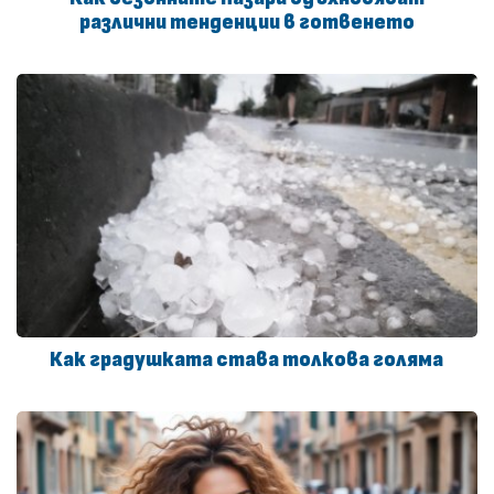
различни тенденции в готвенето
Как градушката става толкова голяма