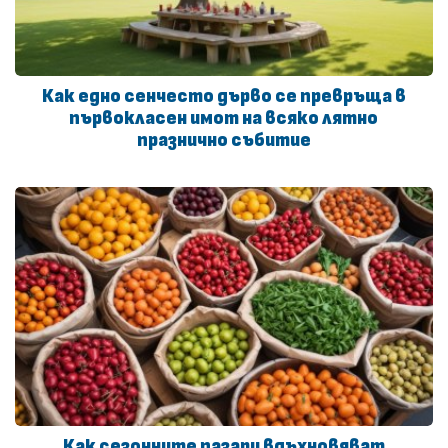
Как едно сенчесто дърво се превръща в
първокласен имот на всяко лятно
празнично събитие
Как сезонните пазари вдъхновяват