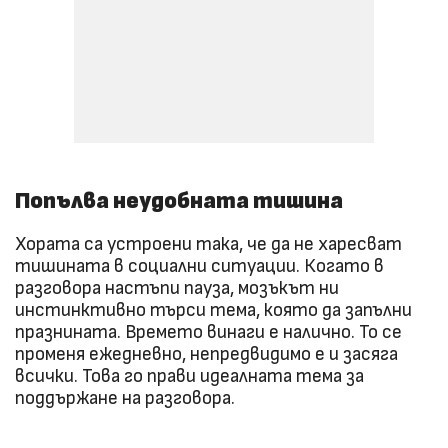
Попълва неудобната тишина
Хората са устроени така, че да не харесват
тишината в социални ситуации. Когато в
разговора настъпи пауза, мозъкът ни
инстинктивно търси тема, която да запълни
празнината. Времето винаги е налично. То се
променя ежедневно, непредвидимо е и засяга
всички. Това го прави идеалната тема за
поддържане на разговора.