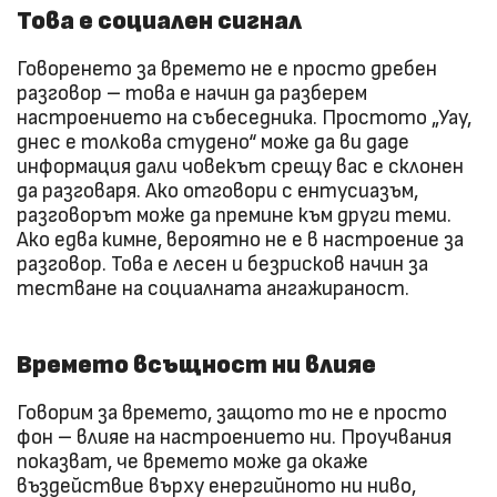
Това е социален сигнал
Говоренето за времето не е просто дребен
разговор – това е начин да разберем
настроението на събеседника. Простото „Уау,
днес е толкова студено“ може да ви даде
информация дали човекът срещу вас е склонен
да разговаря. Ако отговори с ентусиазъм,
разговорът може да премине към други теми.
Ако едва кимне, вероятно не е в настроение за
разговор. Това е лесен и безрисков начин за
тестване на социалната ангажираност.
Времето всъщност ни влияе
Говорим за времето, защото то не е просто
фон – влияе на настроението ни. Проучвания
показват, че времето може да окаже
въздействие върху енергийното ни ниво,