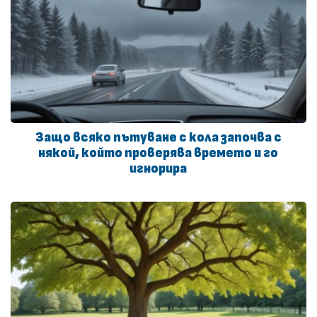
Защо всяко пътуване с кола започва с
някой, който проверява времето и го
игнорира