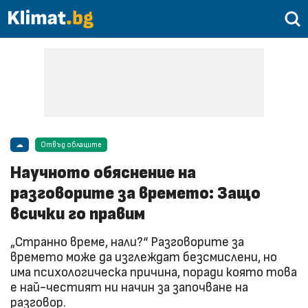
☁
Отвъд облаците
Научното обяснение на
разговорите за времето: Защо
всички го правим
„Странно време, нали?“ Разговорите за
времето може да изглеждат безсмислени, но
има психологическа причина, поради която това
е най-честият ни начин за започване на
разговор.