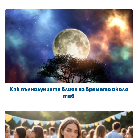
Как пълнолунието влияе на времето около
теб