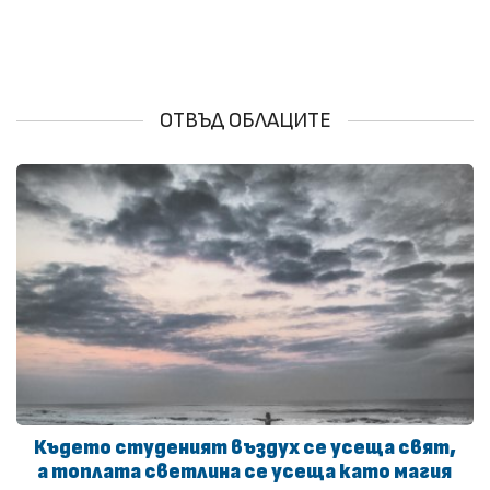
ОТВЪД ОБЛАЦИТЕ
Където студеният въздух се усеща свят,
а топлата светлина се усеща като магия