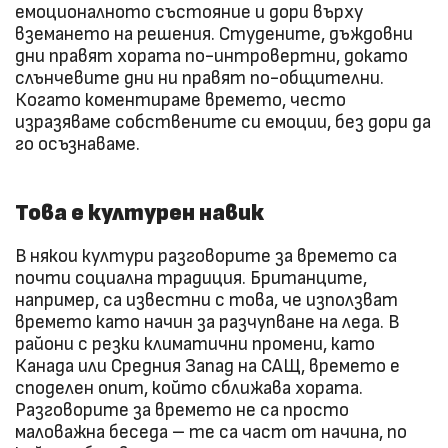
емоционалното състояние и дори върху
вземането на решения. Студените, дъждовни
дни правят хората по-интровертни, докато
слънчевите дни ни правят по-общителни.
Когато коментираме времето, често
изразяваме собствените си емоции, без дори да
го осъзнаваме.
Това е културен навик
В някои култури разговорите за времето са
почти социална традиция. Британците,
например, са известни с това, че използват
времето като начин за разчупване на леда. В
райони с резки климатични промени, като
Канада или Средния Запад на САЩ, времето е
споделен опит, който сближава хората.
Разговорите за времето не са просто
маловажна беседа – те са част от начина, по