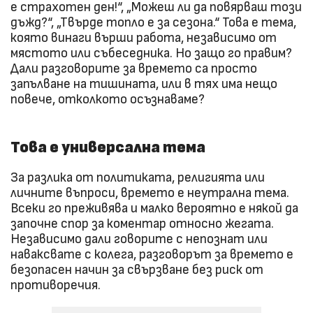
е страхотен ден!“, „Можеш ли да повярваш този
дъжд?“, „Твърде топло е за сезона.“ Това е тема,
която винаги върши работа, независимо от
мястото или събеседника. Но защо го правим?
Дали разговорите за времето са просто
запълване на тишината, или в тях има нещо
повече, отколкото осъзнаваме?
Това е универсална тема
За разлика от политиката, религията или
личните въпроси, времето е неутрална тема.
Всеки го преживява и малко вероятно е някой да
започне спор за коментар относно жегата.
Независимо дали говорите с непознат или
наваксвате с колега, разговорът за времето е
безопасен начин за свързване без риск от
противоречия.