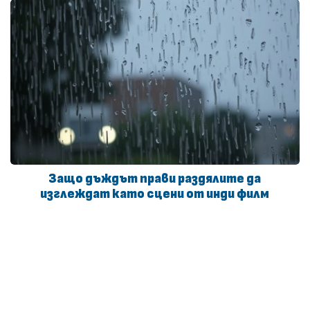
Защо дъждът прави раздялите да
изглеждат като сцени от инди филм