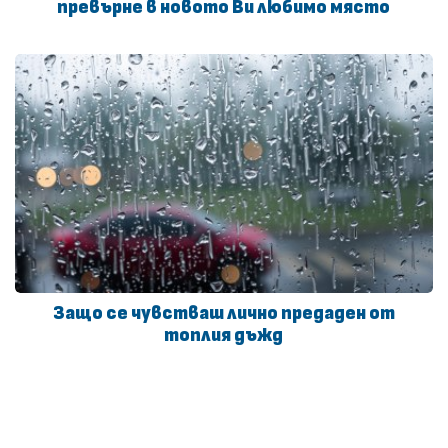
превърне в новото Ви любимо място
Защо се чувстваш лично предаден от
топлия дъжд