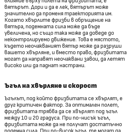
влияние върху полета на фризбитата, е
вятърът. Дори и да е лек, вятърът може
значително да променя траекторията им.
Когато хвърлите фризби в обръщение на
вятъра, подемната сила може да бъде
увеличена, но също така може да доведе до
неконтролируемо движение. Това е мястото,
където неочакваният вятър може да разруши
вашето хвърляне, и вместо право, фризбитата
могат да направят неочаквани завои, да летят
високо или да паднат настрани.
Ъгъл на хвърляне и скорост
Ъгълът, под който фризбитата се хвърлят, е
друг критичен фактор. За оптимален полет,
фризбитата трябва да се хвърлят под ъгъл
между 10 и 20 градуса. При по-нисък ъгъл,
фризбитата може да не получат достатъчно
подемна сила. При по-висок ъгъл, те могат да