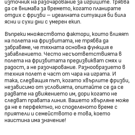
източник на разочарование за игриците. Трябва
да се внимава за времето, когато планирате
отдих с фризби – идеалната ситуация би била
ясни и сухи дни с умерен екип.
Въпреки множеството фактори, които влияят
на полета на фризбитата, не трябва да
забравяме, че тяхната основна функция е
забавлението. Често несъответствията в
полета на фризбитата предизвикват смях и
радост, а не разочарование. Разнообразието в
техния полет е част от чара на играта. И
така, следващия път, когато хвърлите фризби,
независимо от условията, опитайте се да се
радвате на движението им, дори когато не
следват правата линия. Вашето хвърляне може
да не е перфектно, но споделеното време с
приятели и семейството е това, което
наистина има значение!