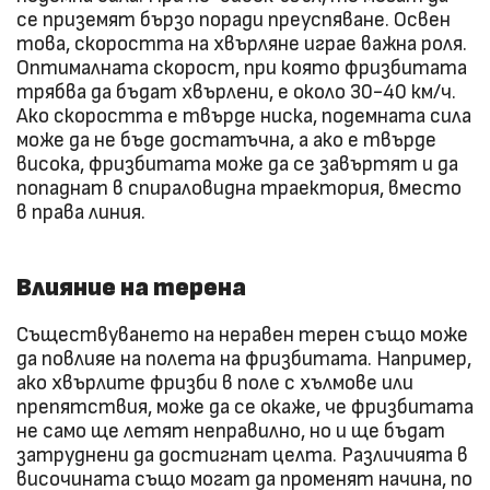
се приземят бързо поради преуспяване. Освен
това, скоростта на хвърляне играе важна роля.
Оптималната скорост, при която фризбитата
трябва да бъдат хвърлени, е около 30-40 км/ч.
Ако скоростта е твърде ниска, подемната сила
може да не бъде достатъчна, а ако е твърде
висока, фризбитата може да се завъртят и да
попаднат в спираловидна траектория, вместо
в права линия.
Влияние на терена
Съществуването на неравен терен също може
да повлияе на полета на фризбитата. Например,
ако хвърлите фризби в поле с хълмове или
препятствия, може да се окаже, че фризбитата
не само ще летят неправилно, но и ще бъдат
затруднени да достигнат целта. Различията в
височината също могат да променят начина, по