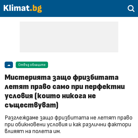
☁
Отвъд облаците
Мистерията защо фризбитата
летят право само при перфектни
условия (които никога не
съществуват)
Разглеждаме защо фризбитата не летят право
при обикновени условия и как различни фактори
влияят на полета им.