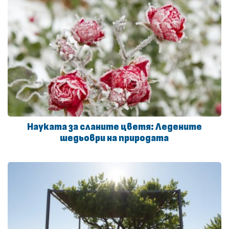
Науката за сланите цветя: Ледените
шедьоври на природата