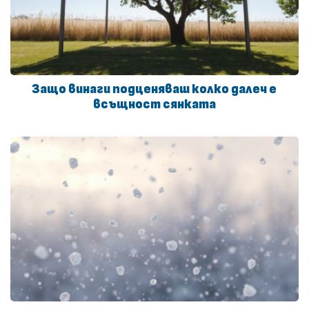
Защо винаги подценяваш колко далеч е
всъщност сянката