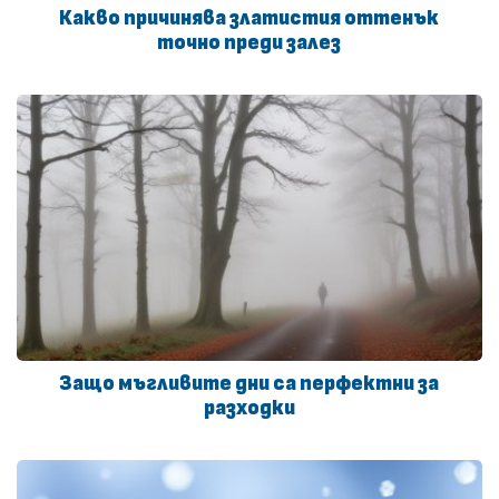
Какво причинява златистия оттенък
точно преди залез
Защо мъгливите дни са перфектни за
разходки