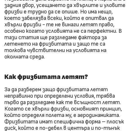
задния двор, усещането да хвърлите и уловите
фризби е трудно да се опише. Но има нещо,
което забелязва всеки, който е опитвал да
хвърли фризби - те не винаги летят право,
особено когато условията не са перфектни. В
тази статия ще разгледаме фактора за
летенето на фризбитата и защо те са
толкова чувствителни на условията на
околната среда.
Как фризбитата летят?
За да разберем защо фризбитата летят
неправилно при определени условия, трябва
първо да разгледаме как те всъщност летят.
Когато се хвърли фризби, основният принцип,
който определя полета му, е аеродинамиката.
Фризбитата имат специфична форма – плосък
диск, който е по-дебел в центъра и по-тънък