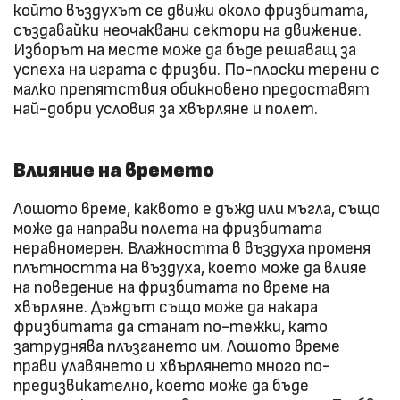
който въздухът се движи около фризбитата,
създавайки неочаквани сектори на движение.
Изборът на месте може да бъде решаващ за
успеха на играта с фризби. По-плоски терени с
малко препятствия обикновено предоставят
най-добри условия за хвърляне и полет.
Влияние на времето
Лошото време, каквото е дъжд или мъгла, също
може да направи полета на фризбитата
неравномерен. Влажността в въздуха променя
плътността на въздуха, което може да влияе
на поведение на фризбитата по време на
хвърляне. Дъждът също може да накара
фризбитата да станат по-тежки, като
затруднява плъзгането им. Лошото време
прави улавянето и хвърлянето много по-
предизвикателно, което може да бъде