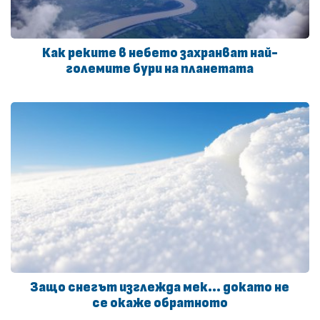
Как реките в небето захранват най-
големите бури на планетата
Защо снегът изглежда мек… докато не
се окаже обратното