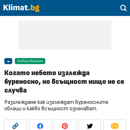
☁
Отвъд облаците
Когато небето изглежда
буреносно, но всъщност нищо не се
случва
Разглеждаме как изглеждат буреносните
облаци и какво всъщност означават.