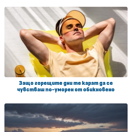
Защо горещите дни те карат да се
чувстваш по-уморен от обикновено