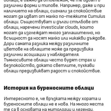
облаци, е важно да отбележим, че те идват в
различни форми и типове. Например, даже и при
наличието на облаци, сигнали за спокойствие
могат да идват от малко по-тежките Cumulus
облаци. Съществуват и дълги стълбове от
облаци, наречени investicular clouds, които
могат да изглеждат много заплашително, но
всъщност да носят малко или никакви дъждове.
Дори самата разлика между различните
цветове на облаците може да предизвика
различни асоциации у наблюдателя.
Тъмносивите облаци често будят страх и
безпокойство, докато светлите, пухкави
облаци предизвикват радост и спокойствие.
История на буреносните облаци
Интересното е, че връзката между хората и
буреносните облаци не е нова. На много места
те са в основата на митологии и легенди.