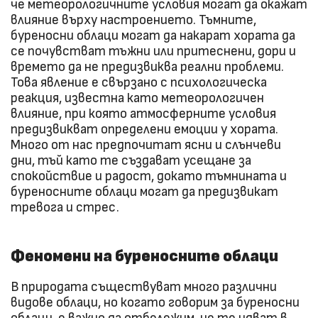
че метеорологичните условия могат да окажат
влияние върху настроението. Тъмните,
буреносни облаци могат да накарат хората да
се почувстват тъжни или притеснени, дори и
времето да не предизвиква реални проблеми.
Това явление е свързано с психологическа
реакция, известна като метеорологичен
влияние, при която атмосферните условия
предизвикват определени емоции у хората.
Много от нас предпочитат ясни и слънчеви
дни, тъй като те създават усещане за
спокойствие и радост, докато тъмнината и
буреносните облаци могат да предизвикат
тревога и стрес.
Феномени на буреносните облаци
В природата съществуват много различни
видове облаци, но когато говорим за буреносни