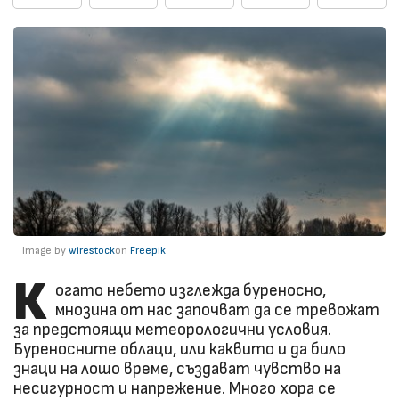
Image by
wirestock
on
Freepik
К
огато небето изглежда буреносно,
мнозина от нас започват да се тревожат
за предстоящи метеорологични условия.
Буреносните облаци, или каквито и да било
знаци на лошо време, създават чувство на
несигурност и напрежение. Много хора се