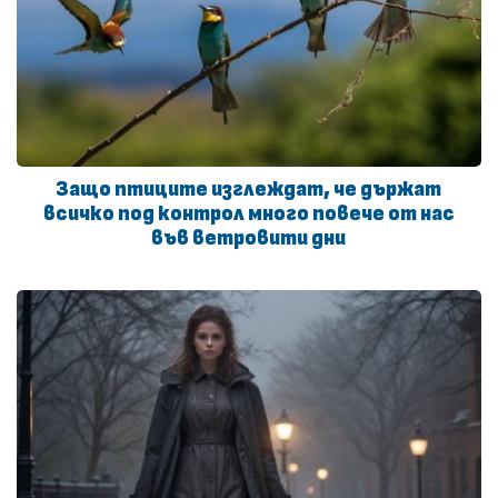
Защо птиците изглеждат, че държат
всичко под контрол много повече от нас
във ветровити дни