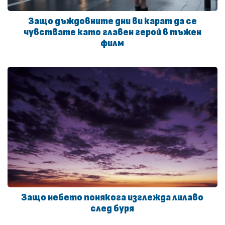
Защо дъждовните дни ви карат да се
чувствате като главен герой в тъжен
филм
Защо небето понякога изглежда лилаво
след буря