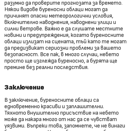
разумно да проверите прогнозата за времето.
Някои видове буреносни облаци могат да
причинят опасни метеорологични условия,
включително наводнения, наводнени улици и
силни ветрове. Важно е да слушате местните
новини и предупреждения, когато буреносните
облаци излизат на сцената, тъй като те могат
да предизвикат сериозни проблеми за вашето
безопасност. Все пак, в много случаи, небето
просто ще изглежда буреносно, а бурята ще
премине без реални последствия.
Заключение
В заключение, буреносните облаци са
едновременно красиви и заплашителни.
Тяхното внушително присъствие на небето
може да накара много от нас да се чувстват
уязвими. Въпреки това, запомнете, че не винаги