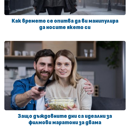
Как времето се опитва да ви манипулира
да носите якето си
Защо дъждовните дни са идеални за
филмови маратони за двама