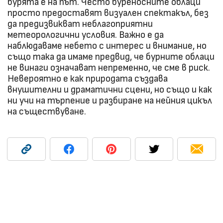
бурята е на път. Често буреносните облаци
просто предоставят визуален спектакъл, без
да предизвикват неблагоприятни
метеорологични условия. Важно е да
наблюдаваме небето с интерес и внимание, но
също така да имаме предвид, че бурните облаци
не винаги означават непременно, че сме в риск.
Невероятно е как природата създава
внушителни и драматични сцени, но също и как
ни учи на търпение и разбиране на нейния цикъл
на съществуване.