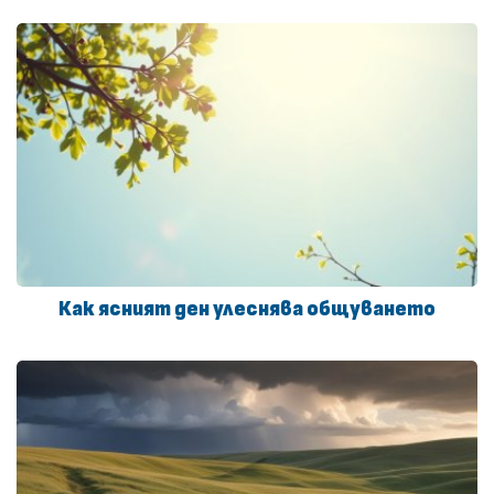
Как ясният ден улеснява общуването