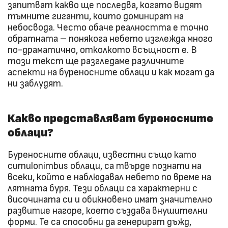
запитват какво ще последва, когато видят
тъмните гиганти, които доминират на
небосвода. Често обаче реалността е точно
обратната – понякога небето изглежда много
по-драматично, отколкото всъщност е. В
този текст ще разгледаме различните
аспекти на буреносните облаци и как могат да
ни заблудят.
Какво представляват буреносните
облаци?
Буреносните облаци, известни също като
cumulonimbus облаци, са твърде познати на
всеки, който е наблюдавал небето по време на
лятната буря. Тези облаци са характерни с
височината си и обикновено имат значително
развитие нагоре, което създава внушителни
форми. Те са способни да генерират дъжд,