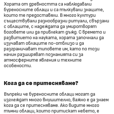
Хората от древността са наблюдавали
буреносните облаци и са тълкували знаците,
които те предоставяли. В много култури
съществували разнообразни ритуали, свързани
с облаците, с надеждата да умиротворят
боговете или да привлекат дъжд. С времето и
развитието на науката, хората започнали да
изучават облаците по-отблизо и да
разграничават типовете им, като по този
начин разширяват познанията си за
атмосферните явления и техните
особености.
Кога да се притесняваме?
Въпреки че буреносните облаци могат да
изглеждат много внушително, важно е да знаем
кога да се притесняваме. Ако видите много
тъмни облаци, които притискат небето, е