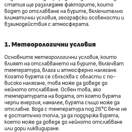
статия ще разгледаме факторите, които
водят до отслабване на бурите, включително
климатични условия, географски особености и
взаимодействия с атмосферата.
1. Метеорологични условия
Основните метеорологични условия, които
влияят на отслабването на бурите, включват
температура, влага и атмосферно налягане.
Когато бурята се сблъсква с области с по-
високо налягане, това може да доведе до
нейното отслабване. Освен това, ако
температурата на водата, от която бурята
черпи енергия, намалее, бурята също може да
отслабне. Вода с температура под 26°C вече не
е достатъчно топла, за да поддържа бурята,
което може да доведе до нейното отслабване
или дори ликвидиране.