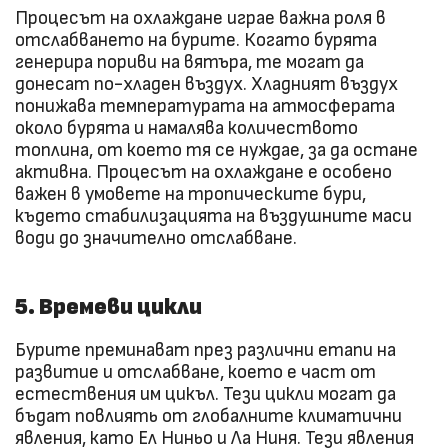
Процесът на охлаждане играе важна роля в
отслабването на бурите. Когато бурята
генерира пориви на вятъра, те могат да
донесат по-хладен въздух. Хладният въздух
понижава температурата на атмосферата
около бурята и намалява количеството
топлина, от което тя се нуждае, за да остане
активна. Процесът на охлаждане е особено
важен в умовете на тропическите бури,
където стабилизацията на въздушните маси
води до значително отслабване.
5. Времеви цикли
Бурите преминават през различни етапи на
развитие и отслабване, което е част от
естествения им цикъл. Тези цикли могат да
бъдат повлиять от глобалните климатични
явления, като Ел Ниньо и Ла Ниня. Тези явления