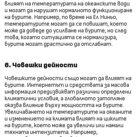
влияят на температурата на океанските води
и могат да нарушат нормалното функциониране
на бурите. Например, по време на Ел Ниньо,
температурите могат да се повишат, което
може да доведе до усилване на бурите, но след
това, когато ситуацията се нормализира,
бурите могат драстично да отслабнат.
6. Човешки дейности
Човешките дейности също могат да влияят на
бурите. Интернетът и средствата за масова
информация предизвикват различни определени
климатични условия, а глобалното затопляне
оказва влияние върху мощността на бурите.
Увеличаването на температурите на океаните
и изменението на климата влияят на циклите
на бурите, което може да увеличи или намали
тяхната интензитета. Например,