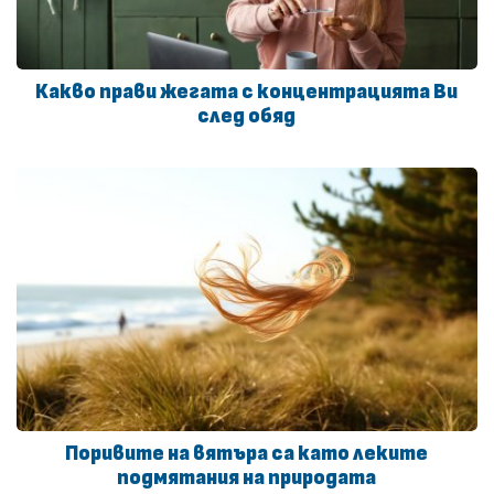
Какво прави жегата с концентрацията Ви
след обяд
Поривите на вятъра са като леките
подмятания на природата