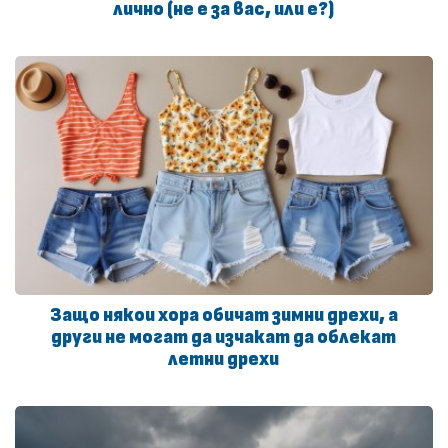
лично (не е за вас, или е?)
Защо някои хора обичат зимни дрехи, а
други не могат да изчакат да облекат
летни дрехи