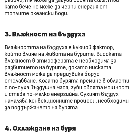
райони, тя може да загуби своята сила, тъй
като вече не може да черпи енергия от
топлите океански води.
3. Влажност на въздуха
Влажността на въздуха е ключов фактор,
който влияе на живота на бурите. Високата
влажност в атмосферата е необходима за
развитието на бурите, докато ниската
влажност може да предизвика бързо
отслабване. Когато бурята премине в области
с по-суха въздушна маса, губи своята мощност
и става по-малко енергийна. Сухият въздух
намалява конвекционните процеси, необходими
за поддържането на бурята.
4. Охлаждане на буря