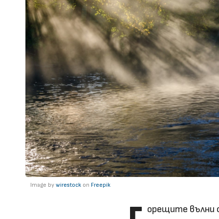
Image by
wirestock
on
Freepik
Г
орещите вълни с