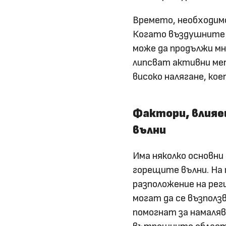
Времето, необходимо
Когато въздушните м
може да продължи мн
липсват активни мет
високо налягане, ко
Фактори, влия
вълни
Има няколко основн
горещите вълни. На 
разположение на рег
могат да се възполз
помогнат за намаля