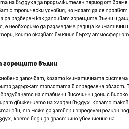
а на въздуха за продължителен период от време.
ват с тропически условия, но могат да се проявят 
а да разберем как започват горещите вълни и защ
, е необходимо да разгледаме редица климатични 
тори, които оказват влияние върху атмосферна
т горещите вълни
кновено започват, когато климатичната система
които задържат топлотата в определена област. 
образуването на стабилни височинни зони с високо
кират движението на хладен въздух. Когато таков
установи, то може да затвори определен регион по
здух, което води до драстично увеличение на