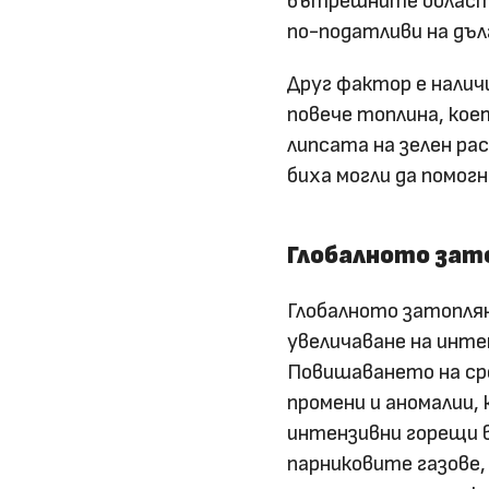
вътрешните области,
по-податливи на дъл
Друг фактор е налич
повече топлина, ко
липсата на зелен ра
биха могли да помог
Глобалното зат
Глобалното затоплян
увеличаване на инт
Повишаването на ср
промени и аномалии,
интензивни горещи в
парниковите газове