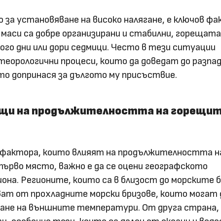
 за установяване на високо налягане, е ключов фа
аси са добре организирани и стабилни, горещата
ого дни или дори седмици. Често в тези ситуации
еорологични процеси, които да доведат до разпад
ето допринася за дългото му присъствие.
ещи на продължителността на горещи
и фактора, които влияят на продължителността н
първо място, важно е да се оцени географското
иона. Регионите, които са в близост до морските б
ват от прохладните морски бризове, които могат 
ване на външните температури. От друга страна,