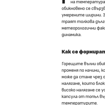
на температурат
обикновено се свърз
умерените ширини. З
траят толкова дълго
метеорологични фак
динамика.
Как се формира
Горещите вълни оби
променя по начини, 
може да стане чрез 
налягане, които бло
високо налягане се 
капсула от топъл въ
температурите.