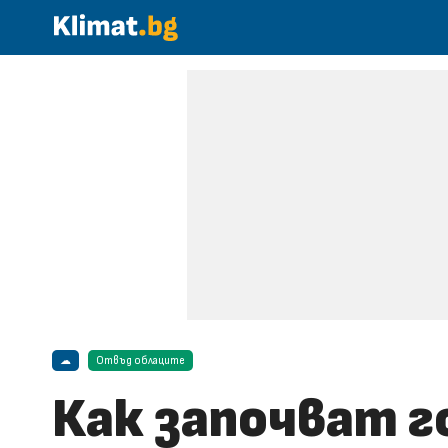
☁
Отвъд облаците
Как започват 