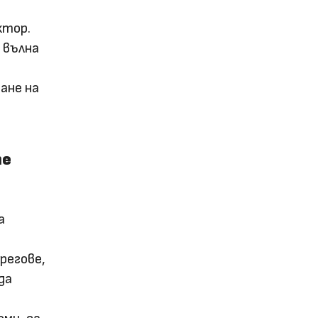
ктор.
 вълна
ане на
те
а
регове,
да