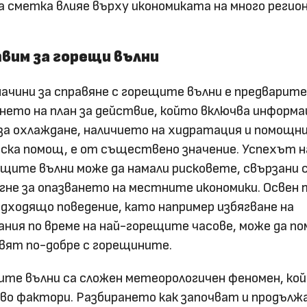
на сметка влияе върху икономиката на много регион
твим за горещи вълни
ачини за справяне с горещите вълни е предварит
нето на план за действие, който включва информа
за охлаждане, наличието на хидратация и помощн
ска помощ, е от съществено значение. Успехът н
ещите вълни може да намали рисковете, свързани 
огне за опазването на местните икономики. Освен 
дходящо поведение, като например избягване на
ния по време на най-горещите часове, може да по
авят по-добре с горещините.
ите вълни са сложен метеорологичен феномен, ко
во фактори. Разбирането как започват и продълж