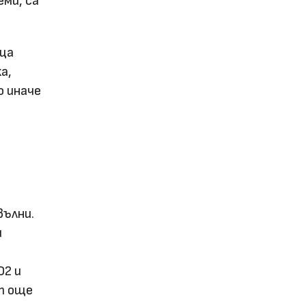
еми, са
ъща
а,
о иначе
вълни.
и
O2 и
т още