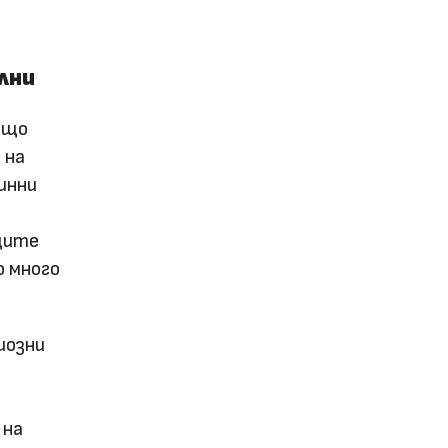
лни
ъщо
 на
инни
ещите
о много
иозни
и
 на