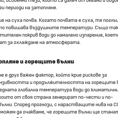
 особенно тези, които са далеч от океани и водо
ги периоди на затопляне.
ие на суха почва. Когато почвата е суха, тя погл
ето повишава въздушните температури. Също так
стителен покрив води до намалено изпарение, коет
нат за охлаждане на атмосферата.
опляне и горещите вълни
е е друг важен фактор, който крие рискове за
ензивността и продължителността на горещите 
едната глобална температура води до климатичн
 които от своя страна генерират по-чести и по-
ълни. Според прогнози, с нарастващите нива на C
, можем да очакваме, че горещите вълни ще стана