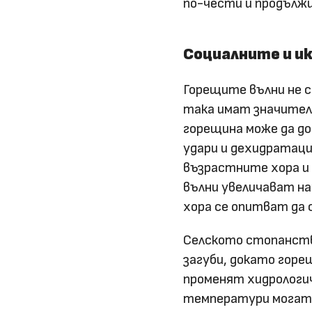
по-чести и продълж
Социалните и и
Горещите вълни не с
така имат значителн
горещина може да до
удари и дехидратаци
възрастните хора и
вълни увеличават н
хора се опитват да 
Селското стопанство
загуби, докато гор
променят хидрологи
температури могат д