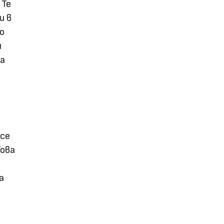
 Те
и в
о
и
та
 се
Това
а
д