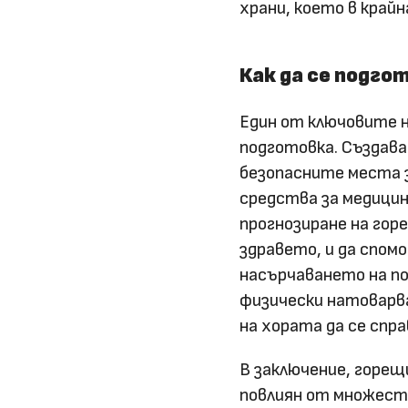
храни, което в край
Как да се подго
Един от ключовите н
подготовка. Създава
безопасните места 
средства за медицин
прогнозиране на гор
здравето, и да спом
насърчаването на по
физически натоварва
на хората да се спр
В заключение, горещ
повлиян от множест