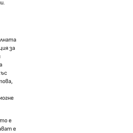
и.
елната
ция за
и
а
със
това,
могне
йто е
ават е