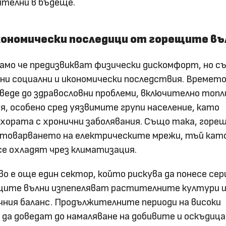
ителни в бъдеще.
кономически последици от горещите въ
амо че предизвикват физически дискомфорт, но с
и социални и икономически последствия. Времето
веде до здравословни проблеми, включително топл
я, особено сред уязвимите групи население, като
 хората с хронични заболявания. Също така, гор
атоварването на електрическите мрежи, тъй кат
се охладят чрез климатизация.
 е още един сектор, който рискува да понесе сер
ещите вълни изпепеляват растителните култури 
чния баланс. Продължителните периоди на високи
а доведат до намаляване на добивите и оскъдица