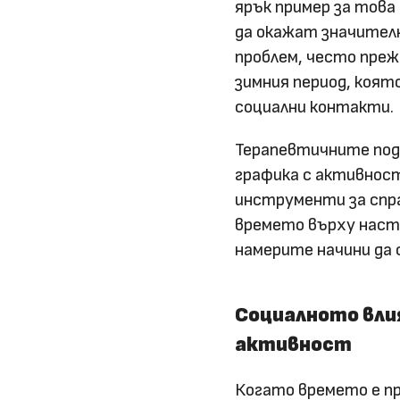
ярък пример за това
да окажат значител
проблем, често преж
зимния период, коят
социални контакти.
Терапевтичните подх
графика с активнос
инструменти за спра
времето върху наст
намерите начини да 
Социалното вли
активност
Когато времето е п