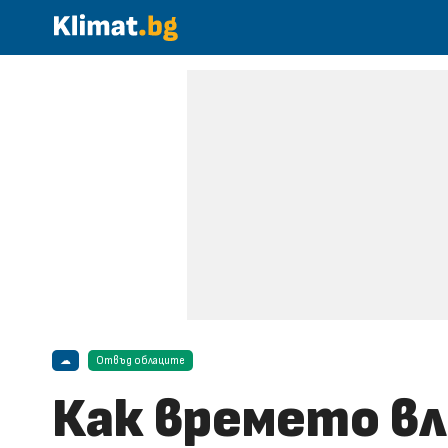
☁
Отвъд облаците
Как времето вл