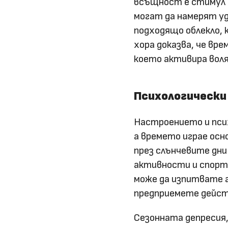
всъщност е стимул д
могат да намерят уд
подходящо облекло, 
хора доказва, че вре
което активира воля
Психологически
Настроението и псих
а времето играе осно
през слънчевите дни
активности и спорт 
може да изпитвате 
предприемете действ
Сезонната депресия