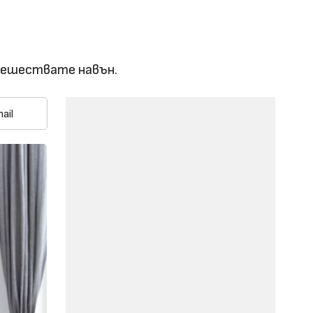
тешествате навън.
ail