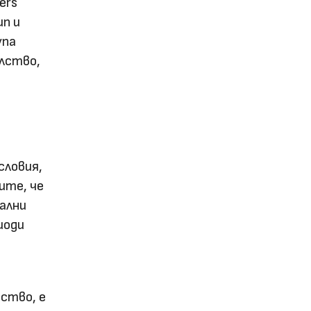
ers
ип и
упа
елство,
словия,
ите, че
иални
иоди
ство, е