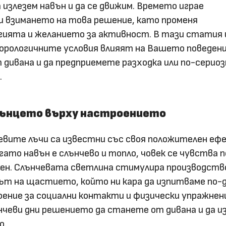
а излезем навън и да се движим. Времето играе
и взимането на това решение, като променя
гията и желанието за активност. В тази статия
орологичните условия влияят на Вашето поведени
 дивана и да предприемете разходка или по-сериоз
.
лънцето върху настроението
евите лъчи са известни със своя положителен еф
гато навън е слънчево и топло, човек се чувства п
чен. Слънчевата светлина стимулира производств
ът на щастието, който ни кара да изпитваме по-
ение за социални контакти и физически упражнен
нчеви дни решението да станете от дивана и да и
о.