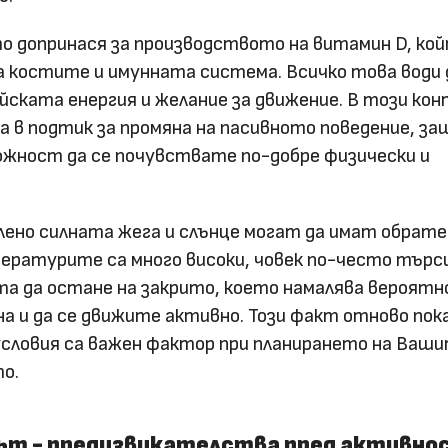
о допринася за производството на витамин D, кой
а костите и имунната система. Всичко това води 
ската енергия и желание за движение. В този ко
 в подтик за промяна на пасивното поведение, з
ожност да се почувствате по-добре физически и
лено силната жега и слънце могат да имат обрате
ературите са много високи, човек по-често търс
ита да остане на закрито, което намалява вероят
а и да се движите активно. Този факт отново пока
словия са важен фактор при планирането на Ваш
о.
ът - предизвикателства пред активн