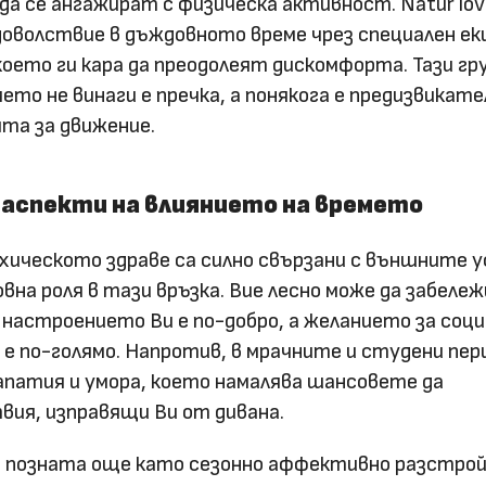
а се ангажират с физическа активност. Natur lov
оволствие в дъждовното време чрез специален ек
което ги кара да преодолеят дискомфорта. Тази гр
мето не винаги е пречка, а понякога е предизвикат
та за движение.
 аспекти на влиянието на времето
ическото здраве са силно свързани с външните у
вна роля в тази връзка. Вие лесно може да забележ
 настроението Ви е по-добро, а желанието за соц
е по-голямо. Напротив, в мрачните и студени пер
апатия и умора, което намалява шансовете да
ия, изправящи Ви от дивана.
, позната още като сезонно аффективно разстрой