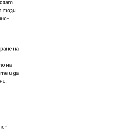
могат
т този
нно-
ране на
то на
те и да
ни.
по-