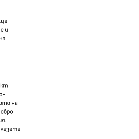
 ще
е и
на
ект
о-
ото на
добро
ия.
злезете