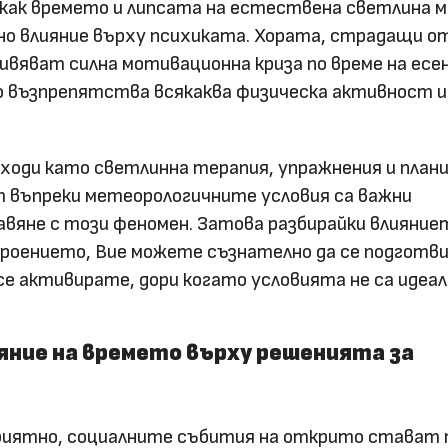
 как времето и липсата на естествена светлина 
но влияние върху психиката. Хората, страдащи о
ивяват силна мотивационна криза по време на есе
о възпрепятства всякаква физическа активност и
оди като светлинна терапия, упражнения и плани
т въпреки метеорологичните условия са важни
вяне с този феномен. Затова разбирайки влияние
роението, Вие можете съзнателно да се подготви
се активирате, дори когато условията не са идеал
яние на времето върху решенията за
риятно, социалните събития на открито стават 