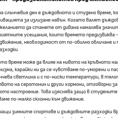
 слънчевия ден е дъждовното и студено време, к
вацията за излизане навън. Когато валят дъждов
 желанието да станете от дивана намалява значит
приятните усещания, които времето предизвиква 
 движение, необходимост от по-обилно обличане и 
азходки.
то време може да влияе на нивото на кръвното на
изма, карайки ни да се чувстваме по-уморени и па
чева светлина и с по-ниски температури, в тяло
вото на серотонин и други хормони, отговорни за
ото настроение. Това изяснява защо в студените
ваме по-малко склонни към движение.
бичащи зимните спортове и дъждовните разходки 