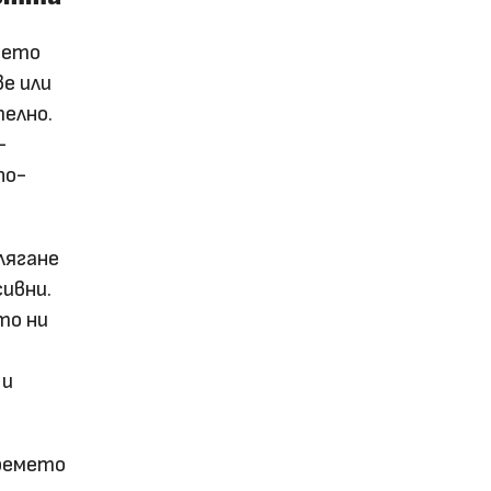
оето
е или
елно.
–
по-
лягане
сивни.
то ни
 и
времето