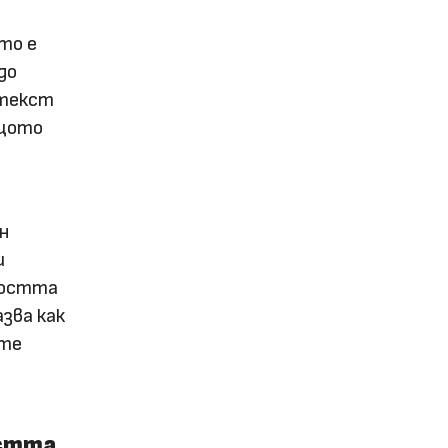
то е
до
нтекст
ащото
н
и
ността
зва как
ите
остта