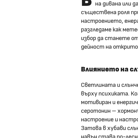
В
на дивана или д
съществена роля пр
настроението, енер
разгледаме как мете
избор да станете от
дейност на открито
Влиянието на с
Светлината и слънч
върху психиката. Ко
мотивиран и енерги
серотонин – хормон
настроение и настро
Затова в хубави слъ
навън става по-лесн