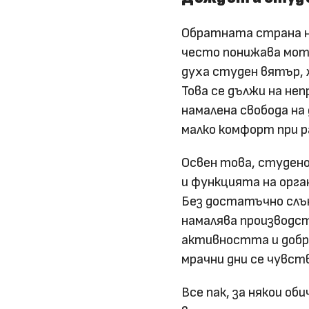
Обратната страна на
често понижава моти
духа студен вятър,
Това се дължи на не
намалена свобода на
малко комфорт при р
Освен това, студено
и функцията на орган
Без достатъчно слън
намалява производст
активността и добр
мрачни дни се чувст
Все пак, за някои о