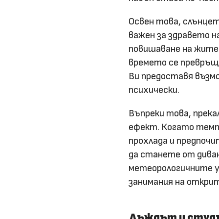
Освен това, слънцет
важен за здравето н
повишаване на житей
времето се превръща
Ви предоставя възм
психически.
Въпреки това, прека
ефект. Когато темп
прохлада и предпоч
да станете от диван
метеорологичните у
занимания на открит
Дъждът и студ