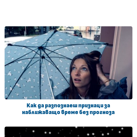
Как да разпознаеш признаци за
наближаващо време без прогноза