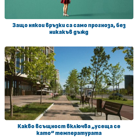
Защо някои връзки са само прогноза, без
никакъв дъжд
Какво всъщност включва „усеща се
като“ температурата