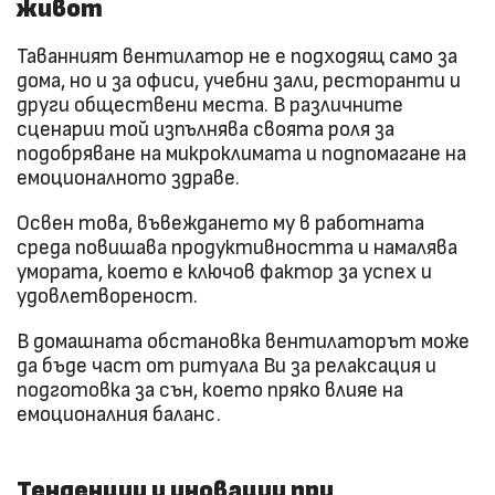
живот
Таванният вентилатор не е подходящ само за
дома, но и за офиси, учебни зали, ресторанти и
други обществени места. В различните
сценарии той изпълнява своята роля за
подобряване на микроклимата и подпомагане на
емоционалното здраве.
Освен това, въвеждането му в работната
среда повишава продуктивността и намалява
умората, което е ключов фактор за успех и
удовлетвореност.
В домашната обстановка вентилаторът може
да бъде част от ритуала Ви за релаксация и
подготовка за сън, което пряко влияе на
емоционалния баланс.
Тенденции и иновации при