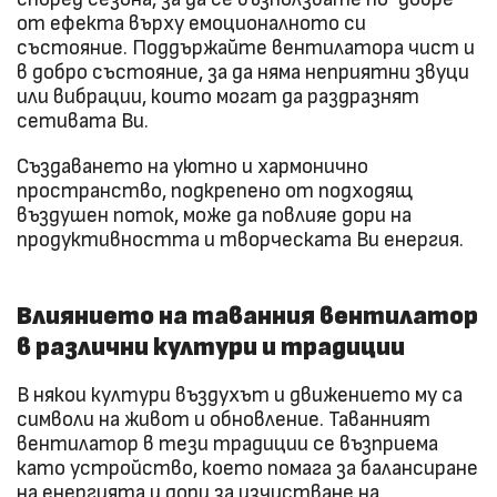
от ефекта върху емоционалното си
състояние. Поддържайте вентилатора чист и
в добро състояние, за да няма неприятни звуци
или вибрации, които могат да раздразнят
сетивата Ви.
Създаването на уютно и хармонично
пространство, подкрепено от подходящ
въздушен поток, може да повлияе дори на
продуктивността и творческата Ви енергия.
Влиянието на таванния вентилатор
в различни култури и традиции
В някои култури въздухът и движението му са
символи на живот и обновление. Таванният
вентилатор в тези традиции се възприема
като устройство, което помага за балансиране
на енергията и дори за изчистване на