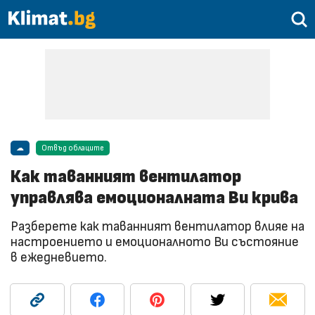
☁
Отвъд облаците
Как таванният вентилатор
управлява емоционалната Ви крива
Разберете как таванният вентилатор влияе на
настроението и емоционалното Ви състояние
в ежедневието.