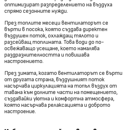
оптимизират разпределението на въздуха
спрямо сезонните нужди.
През топлите месеци вентилаторът се
върти в посока, която създава директен
въздушен поток, охлаждащ тялото и
разсейващ топлината. Това води до по-
освежаващо усещане, което намалява
раздразнителността и повишава
настроението.
През зимата, когато вентилаторът се върти
от другата страна, въздушният поток
насърчава циркулацията на топъл въздух от
тавана към долните части на помещението,
създавайки уютна и комфортна атмосфера,
която насърчава релаксацията и доброто
настроение.