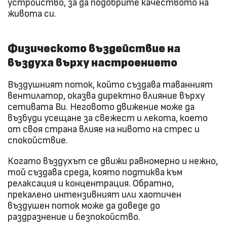
устройство, за да подобрите качеството на
живота си.
Физическото въздействие на
въздуха върху настроението
Въздушният поток, който създава таванният
вентилатор, оказва директно влияние върху
сетивата Ви. Неговото движение може да
възбуди усещане за свежест и лекота, което
от своя страна влияе на нивото на стрес и
спокойствие.
Когато въздухът се движи равномерно и нежно,
той създава среда, която подтиква към
релаксация и концентрация. Обратно,
прекалено интензивният или хаотичен
въздушен поток може да доведе до
раздразнение и безпокойство.