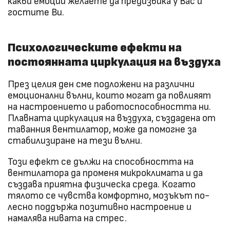
какви емоции желаете да предизвика у Вас и
гостите Ви.
Психологическите ефекти на
постоянната циркулация на въздуха
През целия ден сме подложени на различни
емоционални вълни, които могат да повлияят
на настроението и работоспособността ни.
Плавната циркулация на въздуха, създадена от
таванния вентилатор, може да помогне за
стабилизиране на тези вълни.
Този ефект се дължи на способността на
вентилатора да променя микроклимата и да
създава приятна физическа среда. Когато
тялото се чувства комфортно, мозъкът по-
лесно поддържа позитивно настроение и
намалява нивата на стрес.