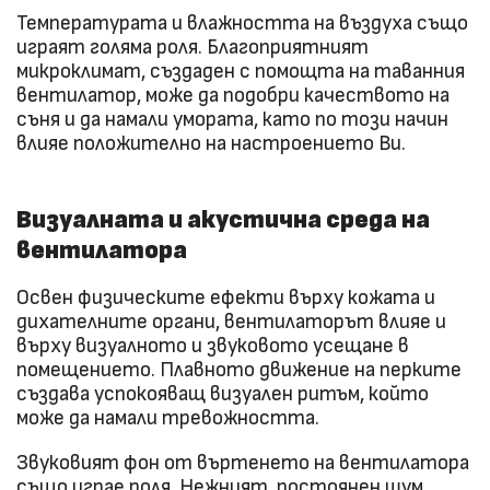
Температурата и влажността на въздуха също
играят голяма роля. Благоприятният
микроклимат, създаден с помощта на таванния
вентилатор, може да подобри качеството на
съня и да намали умората, като по този начин
влияе положително на настроението Ви.
Визуалната и акустична среда на
вентилатора
Освен физическите ефекти върху кожата и
дихателните органи, вентилаторът влияе и
върху визуалното и звуковото усещане в
помещението. Плавното движение на перките
създава успокояващ визуален ритъм, който
може да намали тревожността.
Звуковият фон от въртенето на вентилатора
също играе роля. Нежният, постоянен шум