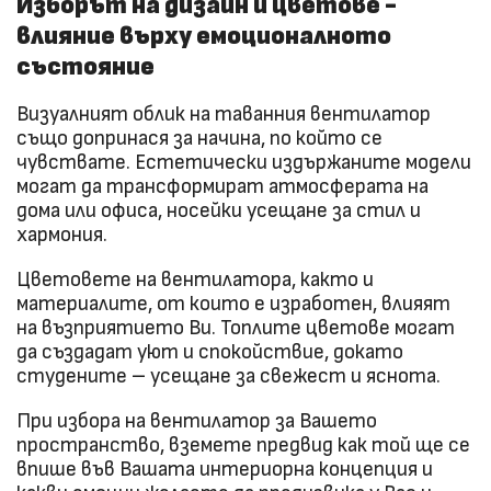
Изборът на дизайн и цветове -
влияние върху емоционалното
състояние
Визуалният облик на таванния вентилатор
също допринася за начина, по който се
чувствате. Естетически издържаните модели
могат да трансформират атмосферата на
дома или офиса, носейки усещане за стил и
хармония.
Цветовете на вентилатора, както и
материалите, от които е изработен, влияят
на възприятието Ви. Топлите цветове могат
да създадат уют и спокойствие, докато
студените – усещане за свежест и яснота.
При избора на вентилатор за Вашето
пространство, вземете предвид как той ще се
впише във Вашата интериорна концепция и