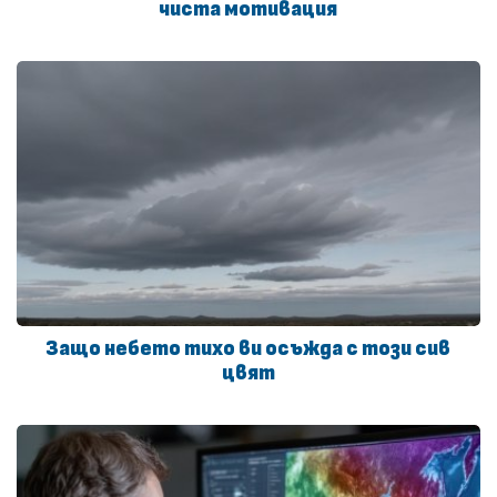
чиста мотивация
Защо небето тихо ви осъжда с този сив
цвят