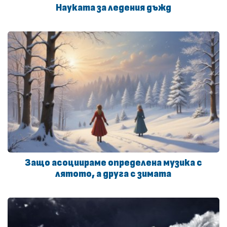
Науката за ледения дъжд
Защо асоциираме определена музика с
лятото, а друга с зимата