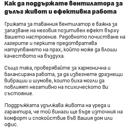
Как да поддържате вентилатора за
дълъг живот и ефективна работа
Грижата за таванния вентилатор е важна за
запазване на неговия позитивен ефект върху
Вашето настроение. Редовното почистване на
лагерите и перките предотвратява
натрупването на прах, който може да влоши
качеството на въздуха.
Също така, проверявайте за хармонична и
балансирана работа, за да избегнете дразнещи
вибрации и шумове, които биха могли да
повлияят негативно на психическото Ви
състояние.
Поддръжката удължава живота на уреда и
гарантира, че той винаги ще бъде източник на
комфорт и спокойствие във Вашия дом или
офис.