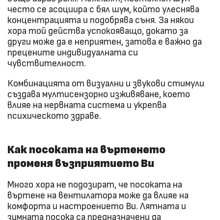
често се асоциира с бял шум, който улеснява
концентрацията и подобрява съня. За някои
хора той действа успокояващо, докато за
други може да е неприятен, затова е важно да
прецените индивидуалната си
чувствителност.
Комбинацията от визуални и звукови стимули
създава мултисензорно изживяване, което
влияе на нервната система и укрепва
психическото здраве.
Как посоката на въртенето
променя възприятието Ви
Много хора не подозират, че посоката на
въртене на вентилатора може да влияе на
комфорта и настроението Ви. Лятната и
зимната посока са предназначени да