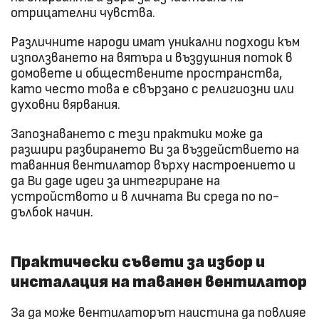
отрицателни чувства.
Различните народи имат уникални подходи към
използването на вятъра и въздушния поток в
домовете и обществените пространства,
като често това е свързано с религиозни или
духовни вярвания.
Запознаването с тези практики може да
разшири разбирането Ви за въздействието на
таванния вентилатор върху настроението и
да Ви даде идеи за интегриране на
устройството и в личната Ви среда по по-
дълбок начин.
Практически съвети за избор и
инсталация на таванен вентилатор
За да може вентилаторът наистина да повлияе