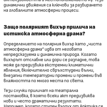
динамични движения са ключови за разбирането
на глобалните атмосферни процеси.
Защо полярният вихър прилича на
истинска атмосферна драма?
Определението на полярния вихър като „чиста
атмосферна драма“ идва от неговата
непредсказуема и динамична природа. Когато
вихърът отслабне или дори се разпадне, това
може да предизвика екстремни климатични
явления, включително свръхстудени вълни,
внезапни температурни промени и промени във
влажността по много места по света.
Тези случки приличат на театрална
постановка, в която всеки акт предизвиква
нови и често драматични резултати.
Например, когато студен въздух от Арктика се