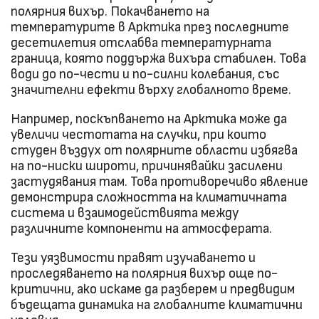
полярния вихър. Покачването на
температурите в Арктика през последните
десетилетия отслабва температурната
граница, която поддържа вихъра стабилен. Това
води до по-чести и по-силни колебания, със
значителни ефекти върху глобалното време.
Например, поскъпването на Арктика може да
увеличи честотата на случки, при които
студен въздух от полярните области избягва
на по-ниски широти, причинявайки засилени
застудявания там. Това противоречиво явление
демонстрира сложността на климатичната
система и взаимодействията между
различните компоненти на атмосферата.
Тези уязвимости правят изучаването и
проследяването на полярния вихър още по-
критични, ако искаме да разберем и предвидим
бъдещата динамика на глобалните климатични