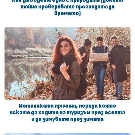
Как да бъдете едно с природата (докато
тайно проверявате прогнозата за
времето)
Истинската причина, поради която
искате да ходите на туризъм през есента
и да зимувате през зимата