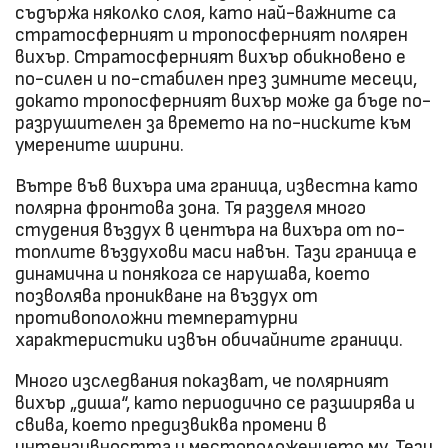
съдържа няколко слоя, като най-важните са
стратосферният и тропосферният полярен
вихър. Стратосферният вихър обикновено е
по-силен и по-стабилен през зимните месеци,
докато тропосферният вихър може да бъде по-
разрушителен за времето на по-ниските към
умерените ширини.
Вътре във вихъра има граница, известна като
полярна фронтова зона. Тя разделя много
студения въздух в центъра на вихъра от по-
топлите въздухови маси навън. Тази граница е
динамична и понякога се нарушава, което
позволява проникване на въздух от
противоположни температурни
характеристики извън обичайните граници.
Много изследвания показват, че полярният
вихър „диша“, като периодично се разширява и
свива, което предизвиква промени в
интензивността и местоположението му. Тези