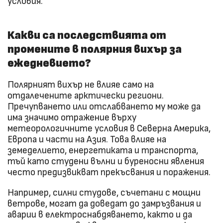
условия.
Какви са последствията от
промените в полярния вихър за
ежедневието?
Полярният вихър не влияе само на
отдалечените арктически региони.
Пречупването или отслабването му може да
има значимо отражение върху
метеорологичните условия в Северна Америка,
Европа и части на Азия. Това влияе на
земеделието, енергетиката и транспорта,
тъй като студени вълни и буреносни явления
често предизвикват прекъсвания и поражения.
Например, силни студове, съчетани с мощни
ветрове, могат да доведат до замръзвания и
аварии в електроснабдяването, както и да