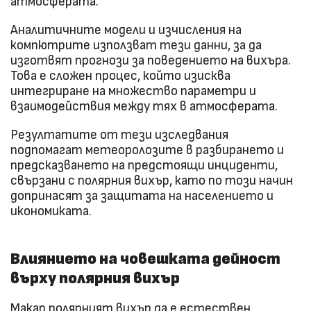
атмосферата.
Аналитичните модели и изчисления на
компютрите използват тези данни, за да
изготвят прогнози за поведението на вихъра.
Това е сложен процес, който изисква
интегриране на множество параметри и
взаимодействия между тях в атмосферата.
Резултатите от тези изследвания
подпомагат метеоролозите в разбирането и
предсказването на предстоящи инциденти,
свързани с полярния вихър, като по този начин
допринасят за защитата на населението и
икономиката.
Влиянието на човешката дейност
върху полярния вихър
Макар полярният вихър да е естествен