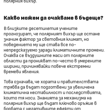
полярния вихър.
Какво можем да очакваме в бъдеще?
В близките десетилетия учените
прогнозират, че полярният вихър ще остане
значим фактор за световния климат, но
поведението му ще става все по-
непредсказуемо заради климатичните промени.
Очаква се въздушните маси от полярните
области да проникват по-често в умерените
ширини, причинявайки повече екстремни
времеви явления.
Това означава, че хората и правителствата
трябва да бъдат подготвени за увеличена
климатична нестабилност и последствията,
които тя носи. Знанията за механизма на
полярния вихър ще бъдат ключово оръжие в
борбата с негативните ефекти от