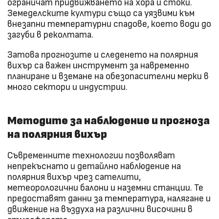
ограничат придвижването на хора и стоки.
Земеделските култури също са уязвими към
внезапни температурни спадове, което води до
загуби в реколтата.
Затова прогнозите и следенето на полярния
вихър са важен инструмент за навременно
планиране и вземане на обезопасителни мерки в
много сектори и индустрии.
Методите за наблюдение и прогноза
на полярния вихър
Съвременните технологии позволяват
непрекъснато и детайлно наблюдение на
полярния вихър чрез сателити,
метеорологични балони и наземни станции. Те
предоставят данни за температура, налягане и
движение на въздуха на различни височини в