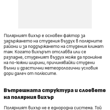
Полярният вихър е основен фактор за
задържането на студения въздух в полярните
райони и за поддържането на студения климат
там. Когато вихърът отслабва или се
разпадне, студеният въздух може да проникне
на по-южни ширини, причинявайки студени
вълни и драстични метеорологични условия
дори далеч от полюсите.
Вътрешната структура и слоевете
на полярния вихър
Полярният вихър не е еднородна система. Той