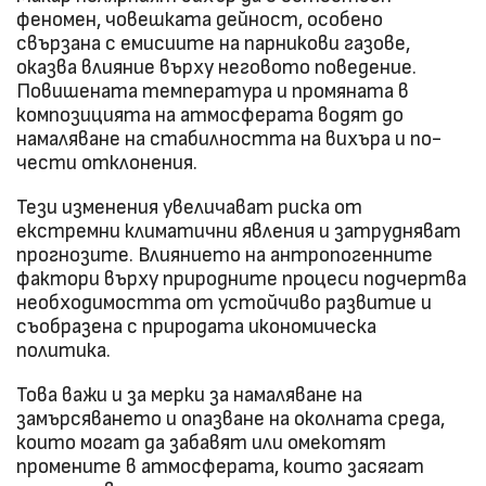
феномен, човешката дейност, особено
свързана с емисиите на парникови газове,
оказва влияние върху неговото поведение.
Повишената температура и промяната в
композицията на атмосферата водят до
намаляване на стабилността на вихъра и по-
чести отклонения.
Тези изменения увеличават риска от
екстремни климатични явления и затрудняват
прогнозите. Влиянието на антропогенните
фактори върху природните процеси подчертва
необходимостта от устойчиво развитие и
съобразена с природата икономическа
политика.
Това важи и за мерки за намаляване на
замърсяването и опазване на околната среда,
които могат да забавят или омекотят
промените в атмосферата, които засягат