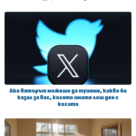
Ако вятърът можеше да туитне, какво би
казал за вас, когато имате лош ден с
косата