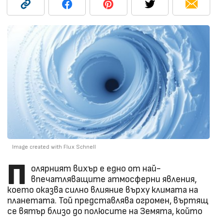
Image created with Flux Schnell
П
олярният вихър е едно от най-
впечатляващите атмосферни явления,
което оказва силно влияние върху климата на
планетата. Той представлява огромен, въртящ
се вятър близо до полюсите на Земята, който