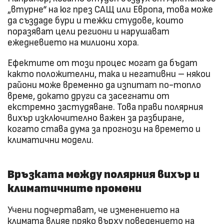
„втурне“ на юг през САЩ или Европа, това може
да създаде бури и тежки студове, които
поразяват цели региони и нарушават
ежедневието на милиони хора.
Ефектите от този процес могат да бъдат
както положителни, така и негативни – някои
райони може временно да изпитат по-топло
време, докато други са засегнати от
екстремно застудяване. Това прави полярния
вихър изключително важен за разбиране,
когато става дума за прогнози на времето и
климатични модели.
Връзката между полярния вихър и
климатичните промени
Учени подчертават, че изменението на
климата влияе пряко върху поведението на