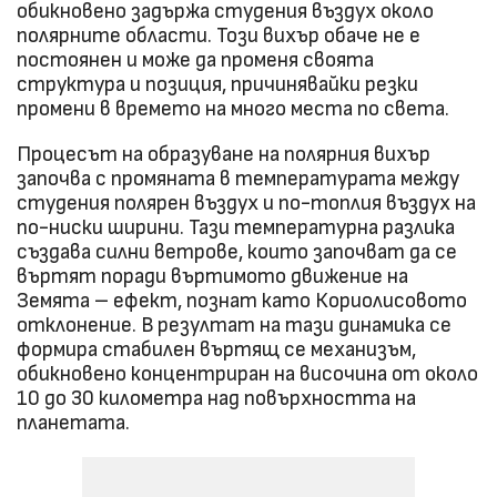
обикновено задържа студения въздух около
полярните области. Този вихър обаче не е
постоянен и може да променя своята
структура и позиция, причинявайки резки
промени в времето на много места по света.
Процесът на образуване на полярния вихър
започва с промяната в температурата между
студения полярен въздух и по-топлия въздух на
по-ниски ширини. Тази температурна разлика
създава силни ветрове, които започват да се
въртят поради въртимото движение на
Земята – ефект, познат като Кориолисовото
отклонение. В резултат на тази динамика се
формира стабилен въртящ се механизъм,
обикновено концентриран на височина от около
10 до 30 километра над повърхността на
планетата.