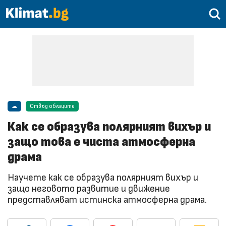
☁
Отвъд облаците
Как се образува полярният вихър и
защо това е чиста атмосферна
драма
Научете как се образува полярният вихър и
защо неговото развитие и движение
представляват истинска атмосферна драма.