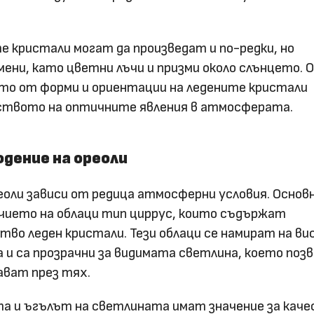
 кристали могат да произведат и по-редки, но
ни, като цветни лъчи и призми около слънцето. 
ето от форми и ориентации на ледените кристали
ството на оптичните явления в атмосферата.
юдение на ореоли
еоли зависи от редица атмосферни условия. Осно
чието на облаци тип циррус, които съдържат
во леден кристали. Тези облаци се намират на ви
а и са прозрачни за видимата светлина, което поз
ават през тях.
та и ъгълът на светлината имат значение за кач