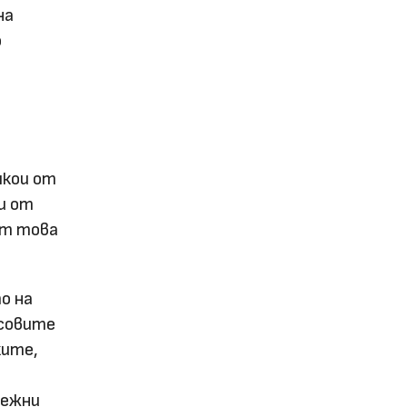
на
о
якои от
и от
от това
о на
усовите
ките,
нежни