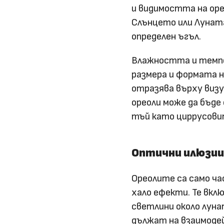
и видимостта на оре
Слънцето или Луната
определен ъгъл.
Влажността и темпе
размера и формата н
отразява върху визу
ореоли може да бъде
тъй като циррусови
Оптични илюзии
Ореолите са само ча
хало ефекти. Те вкл
светлини около луна
дължат на взаимоде