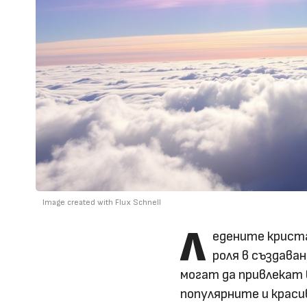
Image created with Flux Schnell
Л
едените криста
роля в създава
могат да привлекат 
популярните и краси