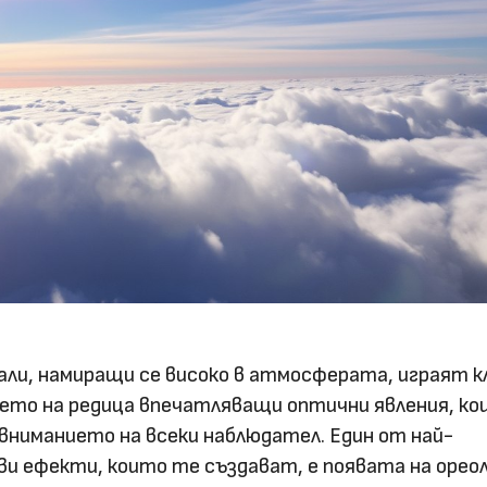
ли, намиращи се високо в атмосферата, играят 
нето на редица впечатляващи оптични явления, к
вниманието на всеки наблюдател. Един от най-
ви ефекти, които те създават, е появата на ореол