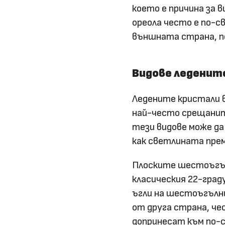
което е причина за 
ореола често е по-с
външната страна, по
Видове леденит
Ледените кристали в
най-често срещаните
тези видове може да
как светлината прем
Плоските шестоъгълн
класическия 22-град
ъгли на шестоъгълни
от друга страна, ч
допринесат към по-с