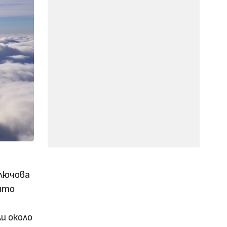
ключова
оито
и около