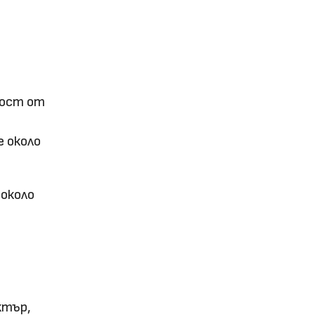
мост от
е около
 около
ктър,