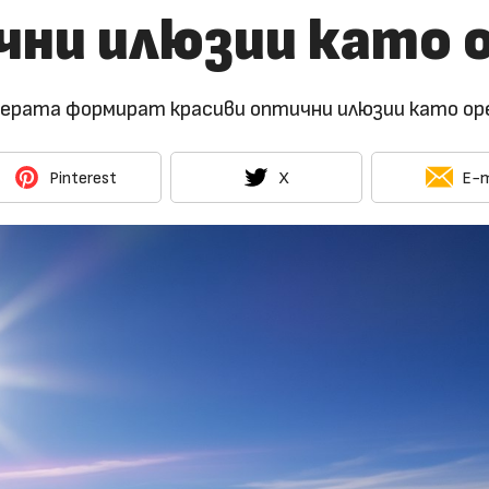
чни илюзии като 
ерата формират красиви оптични илюзии като орео
Pinterest
X
E-m