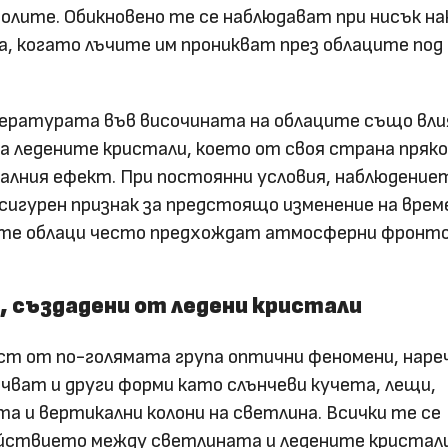
олите. Обикновено те се наблюдават при нисък на
, когато лъчите им проникват през облаците под
ратурата във височината на облаците също вли
а ледените кристали, което от своя страна пряко
алния ефект. При постоянни условия, наблюдение
 сигурен признак за предстоящо изменение на врем
те облаци често предхождат атмосферни фронто
, създадени от ледени кристали
ст от по-голямата група оптични феномени, наре
ючват и други форми като слънчеви кучета, лещи,
та и вертикални колони на светлина. Всички те се
йствието между светлината и ледените кристали