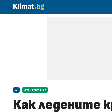
☁
Отвъд облаците
Как ледените 