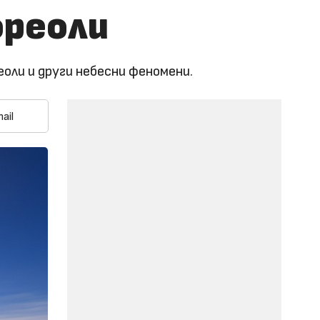
ореоли
ли и други небесни феномени.
ail