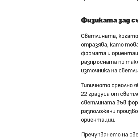
Физиката зад с
Светлината, когато 
отразява, като това
формата и ориентац
разпръсната по такъв
източника на светли
Типичното ореолно я
22 градуса от светл
светлината във фор
разположени произво
ориентации.
Пречупването на све