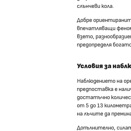
слънчеви кола.
Добре ориентираните
впечатляващи феноме
взето, разнообрази
предопределя богат
Условия за набл
Наблюдението на ор
предпоставка е нали
достатъчно количест
от 5 до 13 километр
на лъчите да премин
Допълнително, сила