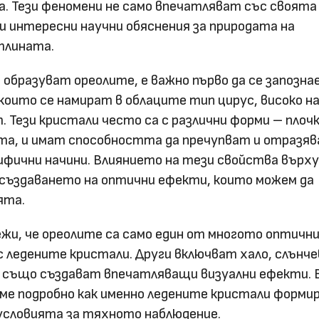
. Тези феномени не само впечатляват със своята
и интересни научни обяснения за природата на
тлината.
е образуват ореолите, е важно първо да се запозна
които се намират в облаците тип цирус, високо н
 Тези кристали често са с различни форми – плочк
ета, и имат способността да пречупват и отразя
ифични начини. Влиянието на тези свойства върх
 създаването на оптични ефекти, които можем да
ята.
ежи, че ореолите са само един от многото оптичн
с ледените кристали. Други включват хало, слънче
о също създават впечатляващи визуални ефекти. 
ме подробно как именно ледените кристали форми
 условията за тяхното наблюдение.