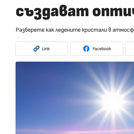
създават опти
Разберете как ледените кристали в атмосф
Link
Facebook