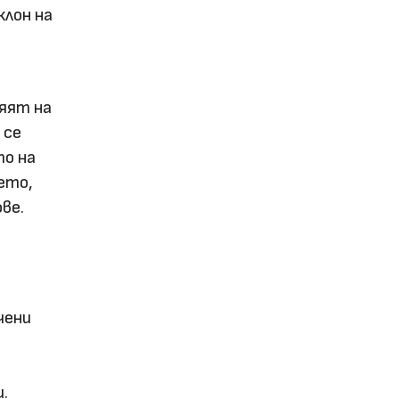
клон на
яят на
 се
то на
ето,
ве.
чени
.