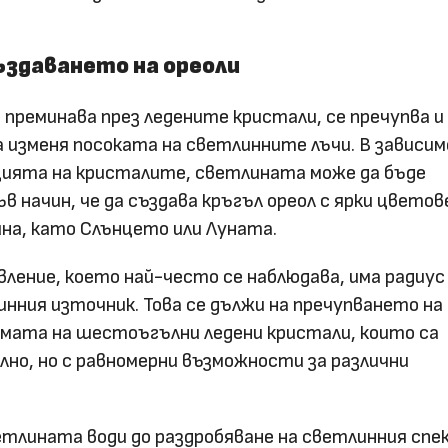
ъздаването на ореоли
преминава през ледените кристали, се пречупва и
 изменя посоката на светлинните лъчи. В зависи
ията на кристалите, светлината може да бъде
 начин, че да създава кръгъл ореол с ярки цветов
на, като Слънцето или Луната.
вление, което най-често се наблюдава, има радиус
инния източник. Това се дължи на пречупването на
мата на шестоъгълни ледени кристали, които са
лно, но с равномерни възможности за различни
тлината води до раздробяване на светлинния спе