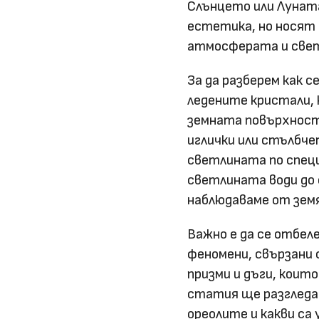
Слънцето или Луната
естетика, но носят 
атмосферата и све
За да разберем как с
ледените кристали, 
земната повърхност.
иглички или стълбч
светлината по спец
светлината води до
наблюдаваме от зем
Важно е да се отбел
феномени, свързани 
призми и дъги, коит
статия ще разгледа
ореолите и какви са