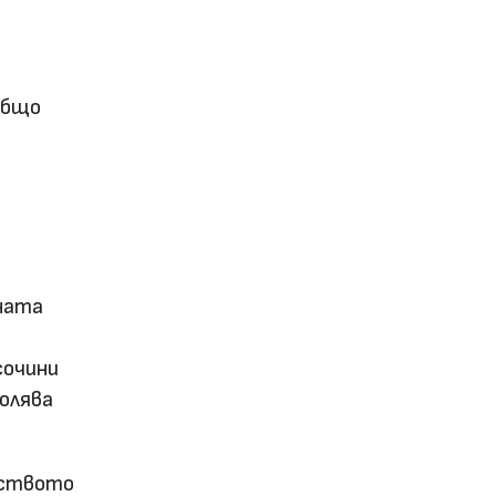
Общо
вната
сочини
волява
еството