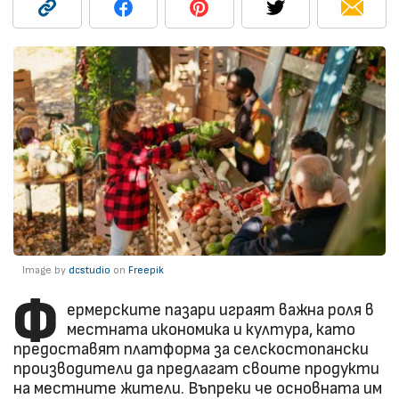
Image by
dcstudio
on
Freepik
Ф
ермерските пазари играят важна роля в
местната икономика и култура, като
предоставят платформа за селскостопански
производители да предлагат своите продукти
на местните жители. Въпреки че основната им