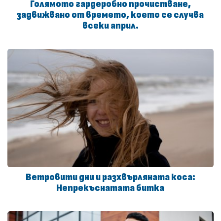
Голямото гардеробно прочистване,
задвижвано от времето, което се случва
всеки април.
Ветровити дни и разхвърляната коса:
Непрекъснатата битка