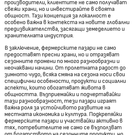
производители, клиентите не само получават
свежи храни, но и инвестирайте в своята
общност. Тази концепция за локалност е
особено важна в контекста на новите глобални
предизвикателства, засягащи земеделието и
хранителната индустрия.
В заключение, фермерските пазари не само
предоставят пресни храни, но и отразяват
сезонните промени по много разнообразни и
неочаквани начини. От пролетната радост до
зимното чудо, всяка смяна на сезона носи свои
специфични особености, продукти и социални
аспекти, които обогатяват живота в
общността. Възприемайки и подчертавайки
тази разнообразност, тези пазари играят
важна роля за устойчивото развитие на
местната икономика и култура. Подкрепяйки
фермерските пазари и участвайки активно в
тях, потребителите не само се възползват
от богатството на сезонните продукти, но