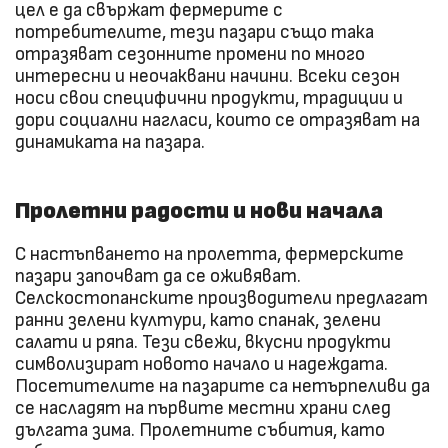
цел е да свържат фермерите с
потребителите, тези пазари също така
отразяват сезонните промени по много
интересни и неочаквани начини. Всеки сезон
носи свои специфични продукти, традиции и
дори социални нагласи, които се отразяват на
динамиката на пазара.
Пролетни радости и нови начала
С настъпването на пролетта, фермерските
пазари започват да се оживяват.
Селскостопанските производители предлагат
ранни зелени култури, като спанак, зелени
салати и ряпа. Тези свежи, вкусни продукти
символизират новото начало и надеждата.
Посетителите на пазарите са нетърпеливи да
се насладят на първите местни храни след
дългата зима. Пролетните събития, като