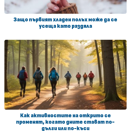
Защо първият хладен полъх може да се
усеща като раздяла
Как активностите на открито се
променят, когато дните стават по-
дълги или по-къси