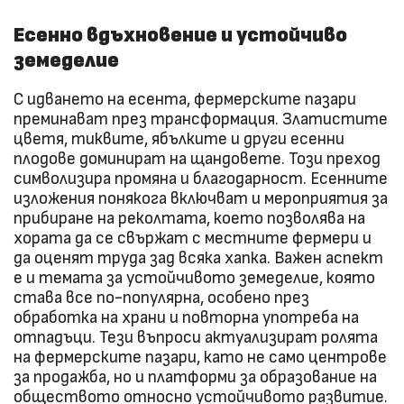
Есенно вдъхновение и устойчиво
земеделие
С идването на есента, фермерските пазари
преминават през трансформация. Златистите
цветя, тиквите, ябълките и други есенни
плодове доминират на щандовете. Този преход
символизира промяна и благодарност. Есенните
изложения понякога включват и мероприятия за
прибиране на реколтата, което позволява на
хората да се свържат с местните фермери и
да оценят труда зад всяка хапка. Важен аспект
е и темата за устойчивото земеделие, която
става все по-популярна, особено през
обработка на храни и повторна употреба на
отпадъци. Тези въпроси актуализират ролята
на фермерските пазари, като не само центрове
за продажба, но и платформи за образование на
обществото относно устойчивото развитие.