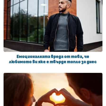
Емоционалната вреда от това, че
любимото ви яке е твърде топло за днес