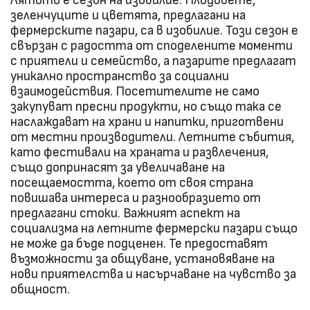
Лятото е сезон на изобилие. Плодовете,
зеленчуците и цветята, предлагани на
фермерските пазари, са в изобилие. Този сезон е
свързан с радостта от споделените моменти
с приятели и семейство, а пазарите предлагат
уникално пространство за социални
взаимодействия. Посетителите не само
закупуват пресни продукти, но също така се
наслаждават на храни и напитки, приготвени
от местни производители. Летните събития,
като фестивали на храната и развлечения,
също допринасят за увеличаване на
посещаемостта, което от своя страна
повишава интереса и разнообразието от
предлагани стоки. Важният аспект на
социализма на летните фермерски пазари също
не може да бъде подценен. Те предоставят
възможности за общуване, установяване на
нови приятелства и насърчаване на чувство за
общност.