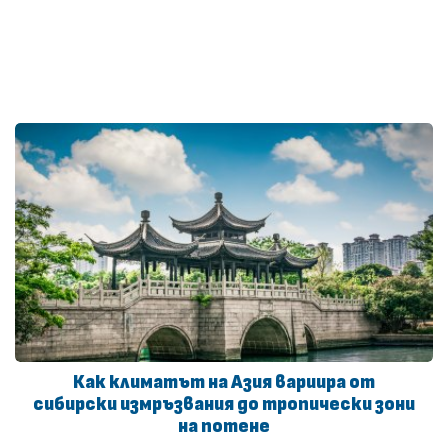
Как климатът на Азия вариира от
сибирски измръзвания до тропически зони
на потене