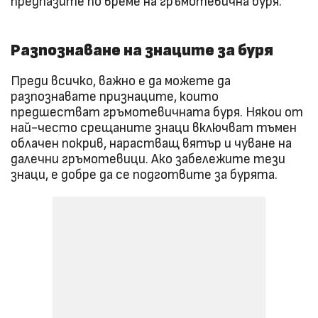
предпазите по време на гръмотевична буря.
Разпознаване на знаците за буря
Преди всичко, важно е да можете да
разпознавате признаците, които
предшестват гръмотевичната буря. Някои от
най-често срещаните знаци включват тъмен
облачен покрив, нарастващ вятър и чуване на
далечни гръмотевици. Ако забележите тези
знаци, е добре да се подготвите за бурята.