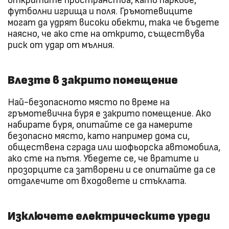
откритите пространства, като паркове,
футболни игрища и поля. Гръмотевиците
могат да удрят високи обекти, така че бъдете
наясно, че ако сте на открито, съществува
риск от удар от мълния.
Влезте в закрито помещение
Най-безопасното място по време на
гръмотевична буря е закрито помещение. Ако
набирате буря, опитайте се да намерите
безопасно място, като например дома си,
обществена сграда или шофьорска автомобила,
ако сте на пътя. Убедете се, че вратите и
прозорците са затворени и се опитайте да се
отдалечите от входовете и стъклата.
Изключете електрическите уреди