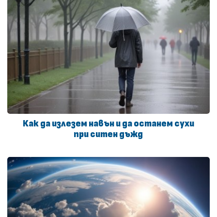
Как да излезем навън и да останем сухи
при ситен дъжд