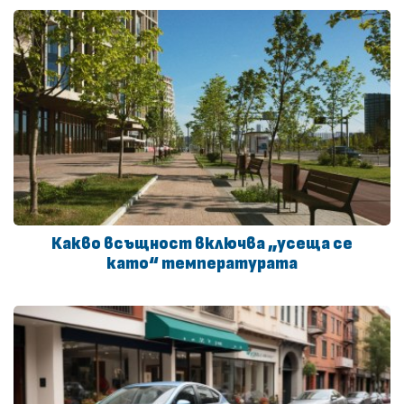
Какво всъщност включва „усеща се
като“ температурата