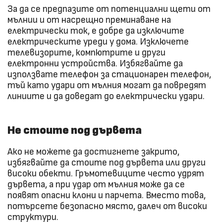
За да се предпазите от потенциални щети от
мълнии и от насрещно преминаване на
електрически ток, е добре да изключите
електрическите уреди у дома. Изключете
телевизорите, компютрите и други
електронни устройства. Избягвайте да
използвате телефон за стационарен телефон,
тъй като удари от мълния могат да повредят
линиите и да доведат до електрически удари.
Не стоите под дървета
Ако не можете да достигнете закрито,
избягвайте да стоите под дървета или други
високи обекти. Гръмотевиците често удрят
дървета, а при удар от мълния може да се
появят опасни клони и парчета. Вместо това,
потърсете безопасно място, далеч от високи
структури.