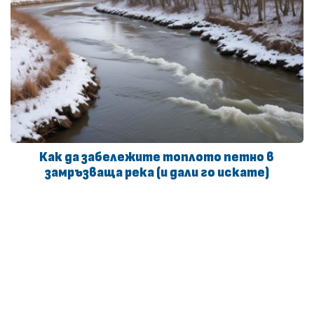
Как да забележите топлото петно в
замръзваща река (и дали го искате)