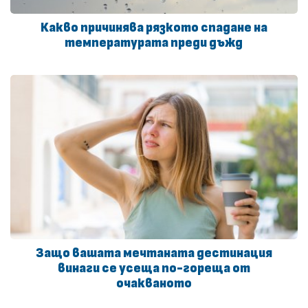
Какво причинява рязкото спадане на
температурата преди дъжд
Защо вашата мечтаната дестинация
винаги се усеща по-гореща от
очакваното