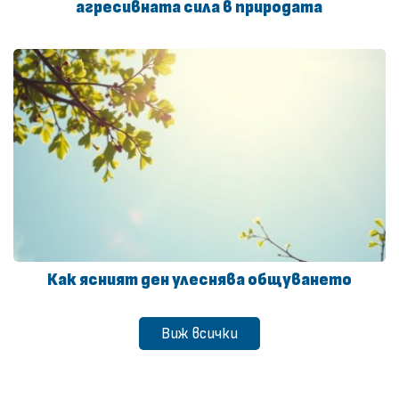
агресивната сила в природата
Как ясният ден улеснява общуването
Виж всички