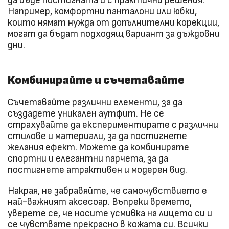
да бъде постигната и с практични решения.
Например, комфортни панталони или юбки,
които нямат нужда от допълнителни корекции,
могат да бъдат подходящ вариант за дъждовни
дни.
Комбинирайте и съчетавайте
Съчетавайте различни елементи, за да
създадете уникален аутфит. Не се
страхувайте да експериментирате с различни
стилове и материали, за да постигнете
желания ефект. Можете да комбинирате
спортни и елегантни парчета, за да
постигнете атрактивен и модерен вид.
Накрая, не забравяйте, че самочувствието е
най-важният аксесоар. Въпреки времето,
уверете се, че носите усмивка на лицето си и
се чувствате прекрасно в кожата си. Всички