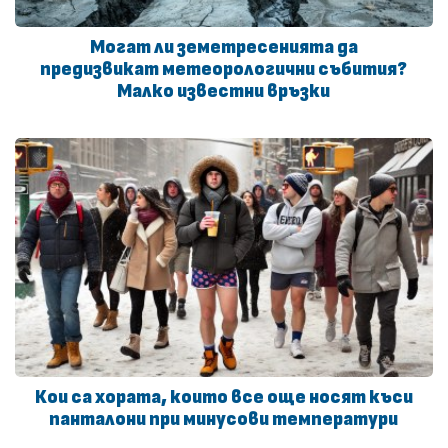
Могат ли земетресенията да
предизвикат метеорологични събития?
Малко известни връзки
Кои са хората, които все още носят къси
панталони при минусови температури