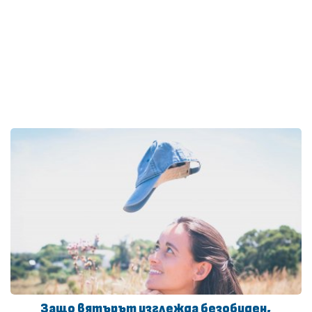
Защо вятърът изглежда безобиден,