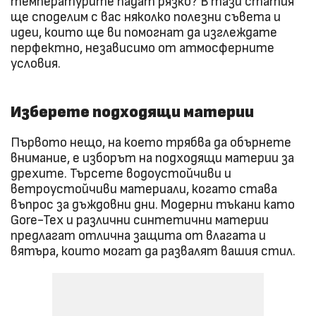
температурите падат рязко? В тази статия
ще споделим с вас няколко полезни съвета и
идеи, които ще ви помогнат да изглеждате
перфектно, независимо от атмосферните
условия.
Изберете подходящи материи
Първото нещо, на което трябва да обърнете
внимание, е изборът на подходящи материи за
дрехите. Търсете водоустойчиви и
ветроустойчиви материали, когато става
въпрос за дъждовни дни. Модерни тъкани като
Gore-Tex и различни синтетични материи
предлагат отлична защита от влагата и
вятъра, които могат да развалят вашия стил.