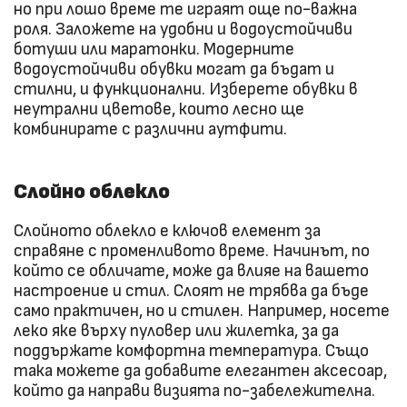
но при лошо време те играят още по-важна
роля. Заложете на удобни и водоустойчиви
ботуши или маратонки. Модерните
водоустойчиви обувки могат да бъдат и
стилни, и функционални. Изберете обувки в
неутрални цветове, които лесно ще
комбинирате с различни аутфити.
Слойно облекло
Слойното облекло е ключов елемент за
справяне с променливото време. Начинът, по
който се обличате, може да влияе на вашето
настроение и стил. Слоят не трябва да бъде
само практичен, но и стилен. Например, носете
леко яке върху пуловер или жилетка, за да
поддържате комфортна температура. Също
така можете да добавите елегантен аксесоар,
който да направи визията по-забележителна.