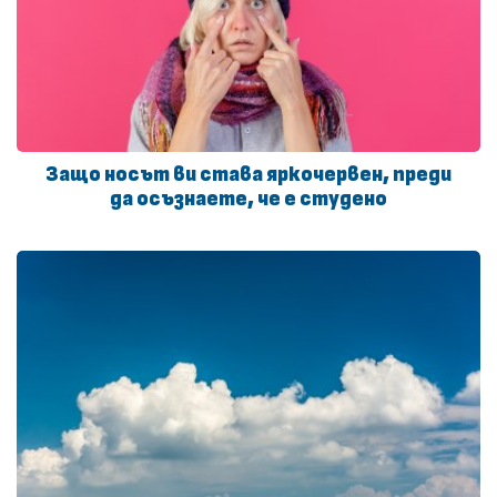
Защо носът ви става яркочервен, преди
да осъзнаете, че е студено