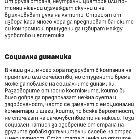
От друга страна, неутрални цветове или по-
тъмни нюанси изглеждат скучни и не
вдъхновяват духа на лятото. Стресът от
избора кара много хора да предписват банските
си компромиси, принудени да избират между
удобство и естетика.
Социална динамика
В наши дни, много хора пазаруват в компания на
приятели или семейство, но студеното време
може да повлияе на социалните динамики.
Разговорите относно костюмите, които би
било добре да предполагат нежна суета и
задоволеност, често се заменят с емоционални
коментари и шеги, които, по всяка вероятност,
не спомагат на самочувствието на никого. Този
социален натиск за одобрение от страна на
другите добавя допълнителни слоеве на стрес
и несигурност. Откритата оценка на другите