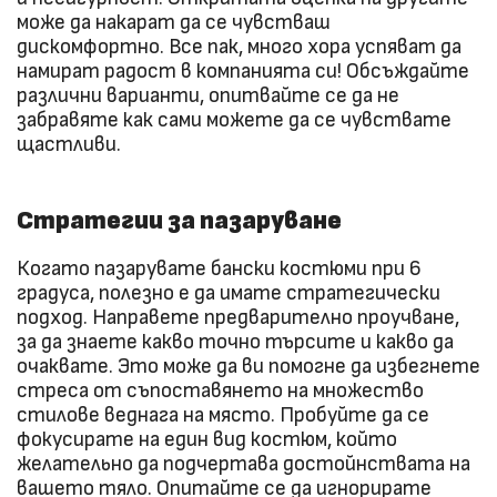
може да накарат да се чувстваш
дискомфортно. Все пак, много хора успяват да
намират радост в компанията си! Обсъждайте
различни варианти, опитвайте се да не
забравяте как сами можете да се чувствате
щастливи.
Стратегии за пазаруване
Когато пазарувате бански костюми при 6
градуса, полезно е да имате стратегически
подход. Направете предварително проучване,
за да знаете какво точно търсите и какво да
очаквате. Это може да ви помогне да избегнете
стреса от съпоставянето на множество
стилове веднага на място. Пробуйте да се
фокусирате на един вид костюм, който
желательно да подчертава достойнствата на
вашето тяло. Опитайте се да игнорирате