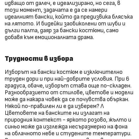
идващо от далеч, е идеализирано, но сега, в
този момент, задачата е да се намери
идеалният бански, който да предизвика блясъка
на лятото. И бидейки заобиколени от шуби и
дълги палта, даяр за бански костюми, само
добавя към емоционалната драма.
Трудности в избора
Изборът на бански костюм е изключително
труден дори и при най-добрите условия. При 6
градуса, обаче, изборът става още по-складен.
Разнообразието от стилове, цветове и модели
може да накара човек да се почувства объркан.
Някой по-правилен ли е да изберем? Л
Цветовете на банските ни излагат на
природния контекст - яркото розово, жълто и
синьо може да изглежда несъразмерно на фона
на облачното небе и студените температури.