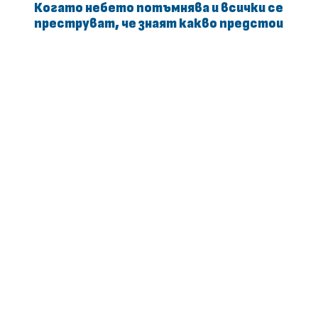
Когато небето потъмнява и всички се
преструват, че знаят какво предстои