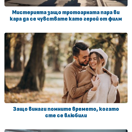
Мистерията защо тротоарната пара ви
кара да се чувствате като герой от филм
Защо винаги помните времето, когато
сте се влюбили