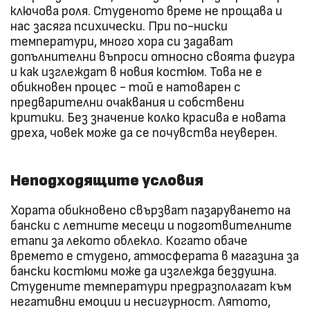
ключова роля. Студеното време не прощава и
нас засяга психически. При по-ниски
температури, много хора си задават
допълнителни въпроси относно своята фигура
и как изглеждат в новия костюм. Това не е
обикновен процес - той е натоварен с
предварителни очаквания и собствени
критики. Без значение колко красива е новата
дреха, човек може да се почувства неуверен.
Неподходящите условия
Хората обикновено свързват пазаруването на
бански с летните месеци и подготвителните
етапи за лекото облекло. Когато обаче
времето е студено, атмосферата в магазина за
бански костюми може да изглежда бездушна.
Студените температури предразполагат към
негативни емоции и несигурност. Лятото,