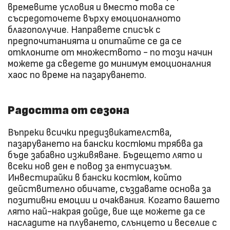
времевите условия и вместо това се
съсредоточете върху емоционалното
благополучие. Направете списък с
предпочитанията и опитайте се да се
отклоните от множеството - по този начин
можете да сведете до минимум емоционалния
хаос по време на пазаруването.
Радостта от сезона
Въпреки всички предизвикателства,
пазаруването на бански костюми трябва да
бъде забавно изживяване. Бъдещето лято и
всеки нов ден е повод за ентусиазъм.
Инвестирайки в бански костюм, който
действително обичате, създавате основа за
позитивни емоции и очаквания. Когато вашето
лято най-накрая дойде, вие ще можете да се
насладите на плуването, слънцето и веселие с