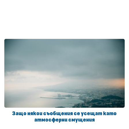
Защо някои съобщения се усещат като
атмосферни смущения