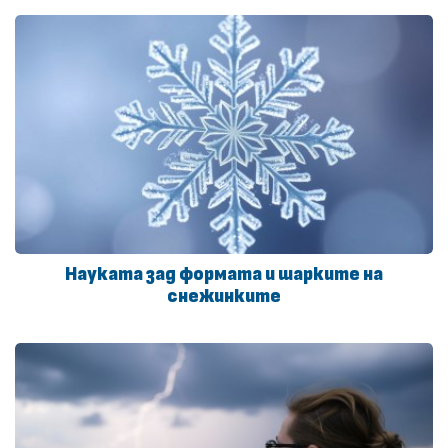
Науката зад формата и шарките на
снежинките