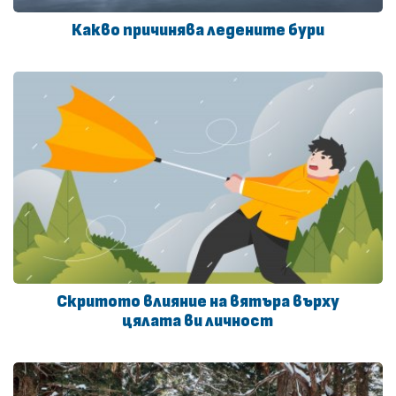
Какво причинява ледените бури
Скритото влияние на вятъра върху
цялата ви личност