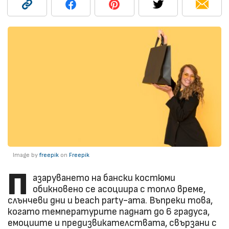
Image by
freepik
on
Freepik
П
азаруването на бански костюми
обикновено се асоциира с топло време,
слънчеви дни и beach party-ата. Въпреки това,
когато температурите паднат до 6 градуса,
емоциите и предизвикателствата, свързани с