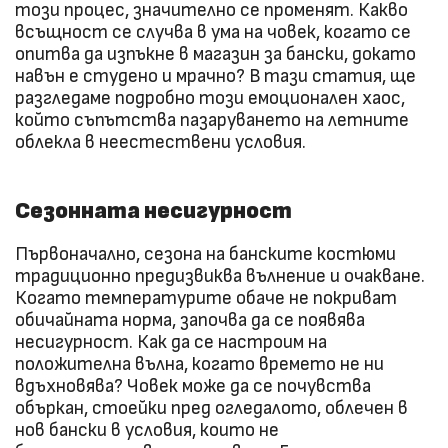
този процес, значително се променят. Какво
всъщност се случва в ума на човек, когато се
опитва да изпъкне в магазин за бански, докато
навън е студено и мрачно? В тази статия, ще
разгледаме подробно този емоционален хаос,
който съпътства пазаруването на летните
облекла в неестествени условия.
Сезонната несигурност
Първоначално, сезона на банските костюми
традиционно предизвиква вълнение и очакване.
Когато температурите обаче не покриват
обичайната норма, започва да се появява
несигурност. Как да се настроим на
положителна вълна, когато времето не ни
вдъхновява? Човек може да се почувства
объркан, стоейки пред огледалото, облечен в
нов бански в условия, които не