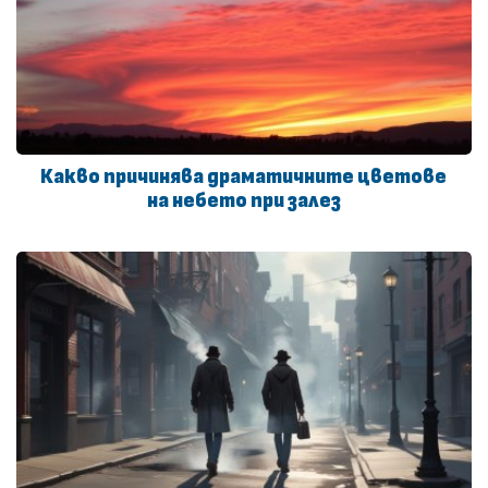
Какво причинява драматичните цветове
на небето при залез